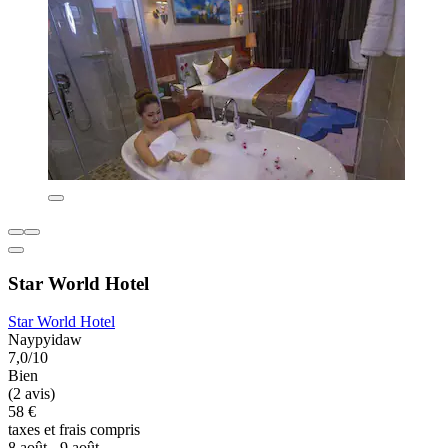
Star World Hotel
Star World Hotel
Naypyidaw
7,0/10
Bien
(2 avis)
58 €
taxes et frais compris
8 août - 9 août