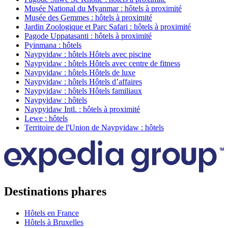
Musée National du Myanmar : hôtels à proximité
Musée des Gemmes : hôtels à proximité
Jardin Zoologique et Parc Safari : hôtels à proximité
Pagode Uppatasanti : hôtels à proximité
Pyinmana : hôtels
Naypyidaw : hôtels Hôtels avec piscine
Naypyidaw : hôtels Hôtels avec centre de fitness
Naypyidaw : hôtels Hôtels de luxe
Naypyidaw : hôtels Hôtels d’affaires
Naypyidaw : hôtels Hôtels familiaux
Naypyidaw : hôtels
Naypyidaw Intl. : hôtels à proximité
Lewe : hôtels
Territoire de l'Union de Naypyidaw : hôtels
Destinations phares
Hôtels en France
Hôtels à Bruxelles