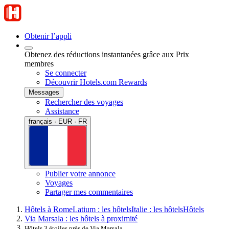
Obtenir l’appli
Obtenez des réductions instantanées grâce aux Prix
membres
Se connecter
Découvrir Hotels.com Rewards
Messages
Rechercher des voyages
Assistance
français · EUR · FR
Publier votre annonce
Voyages
Partager mes commentaires
Hôtels à Rome
Latium : les hôtels
Italie : les hôtels
Hôtels
Via Marsala : les hôtels à proximité
Hôtels 3 étoiles près de Via Marsala