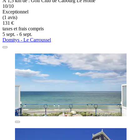
À 1,5 km de : Golf Club de Cabourg Le Home
10/10
Exceptionnel
(1 avis)
131 €
taxes et frais compris
5 sept. - 6 sept.
Domitys - Le Carroussel