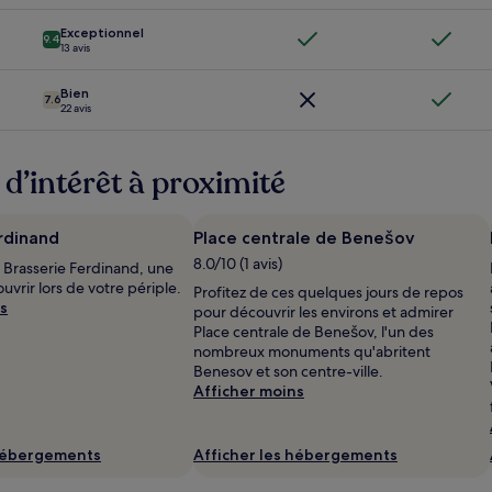
Exceptionnel
9.4
13 avis
Bien
7.6
22 avis
s d’intérêt à proximité
rdinand
Place centrale de Benešov
8.0/10 (1 avis)
 Brasserie Ferdinand, une
ouvrir lors de votre périple.
Profitez de ces quelques jours de repos
s
pour découvrir les environs et admirer
Place centrale de Benešov, l'un des
nombreux monuments qu'abritent
Benesov et son centre-ville.
Afficher moins
 hébergements
Afficher les hébergements