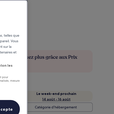
s, telles que
pareil. Vous
t sur la
tenaires et
Économisez plus grâce aux Prix
membres
lon les
il pour
nnalisés, mesure
Le week-end prochain
14 août - 16 août
Catégorie d’hébergement
ccepte