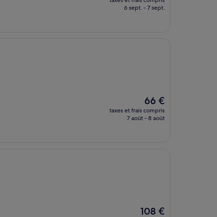
taxes et frais compris
prix
6 sept. - 7 sept.
est
de
74 €
Le
66 €
nouveau
taxes et frais compris
prix
7 août - 8 août
est
de
66 €
Le
108 €