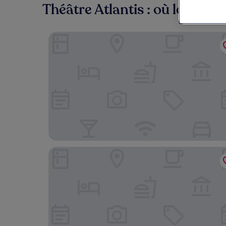
Théâtre Atlantis : où loger à 
Bellevue Hotel Benešov
Zámek Lešany