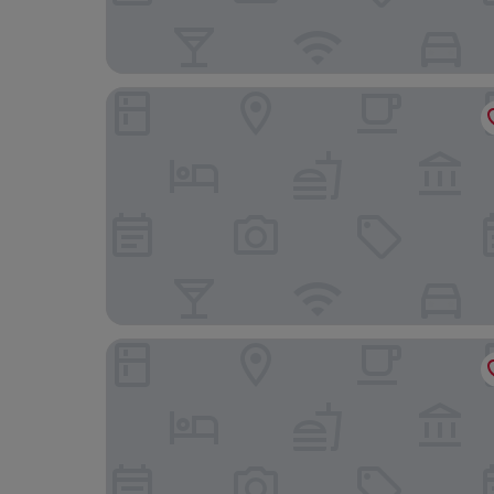
Hotel na Zámečku
Hotel Týnec