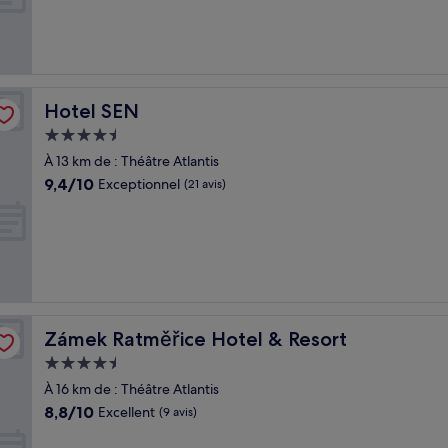
Merveilleux,
(2 avis)
Hotel SEN
Hotel SEN
Hébergement
4.5 étoiles
À 13 km de : Théâtre Atlantis
9.4
9,4/10
Exceptionnel
(21 avis)
sur
10,
Exceptionnel,
(21 avis)
Zámek Ratměřice Hotel & Resort
Zámek Ratměřice Hotel & Resort
Hébergement
4.5 étoiles
À 16 km de : Théâtre Atlantis
8.8
8,8/10
Excellent
(9 avis)
sur
10,