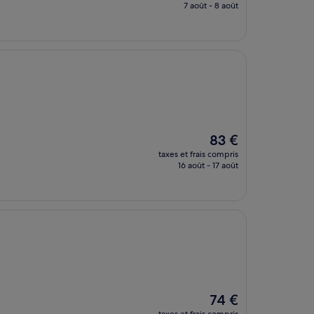
prix
7 août - 8 août
est
de
62 €
Le
83 €
nouveau
taxes et frais compris
prix
16 août - 17 août
est
de
83 €
Le
74 €
nouveau