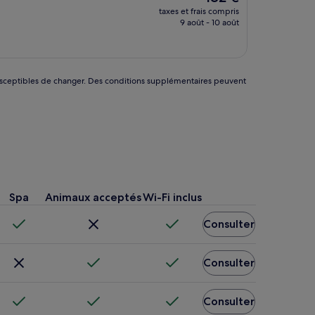
nouveau
taxes et frais compris
prix
9 août - 10 août
est
de
182 €
nt susceptibles de changer. Des conditions supplémentaires peuvent
Spa
Animaux acceptés
Wi-Fi inclus
Consulter
Consulter
Consulter