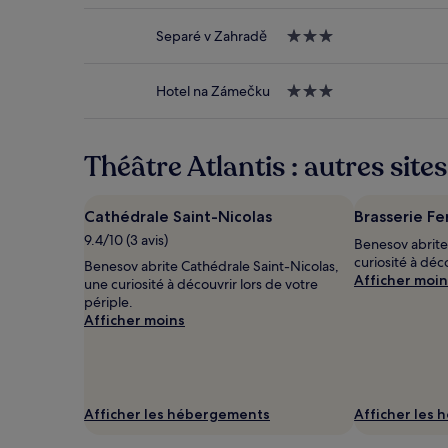
pour
2 adultes.
Separé v Zahradě
Hébergement
Les
3.0 étoiles
prix
et
Hotel na Zámečku
Hébergement
la
3.0 étoiles
disponibilité
sont
susceptibles
Théâtre Atlantis : autres site
de
changer.
Des
Cathédrale Saint-Nicolas
Brasserie Fe
conditions
9.4/10 (3 avis)
supplémentaires
Benesov abrite
peuvent
curiosité à déc
Benesov abrite Cathédrale Saint-Nicolas,
s’appliquer.
Afficher moin
une curiosité à découvrir lors de votre
périple.
Afficher moins
Afficher les hébergements
Afficher les