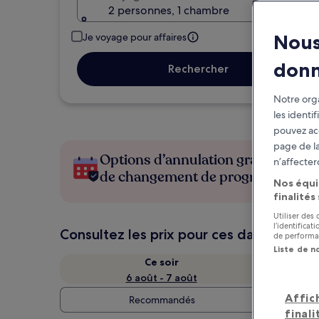
2 personnes, 1 chambre
Nous
Je voyage pour affaires
don
Rechercher
Notre orga
les identi
pouvez ac
page de la
Options d’annulation gratuite en c
n’affecter
de changement de programme
Nos équi
finalités
Utiliser des
l’identifica
Consultez les prix pour ces dates
de performan
Liste de n
Ce soir
6 août - 7 août
Affic
Recommandés
finali