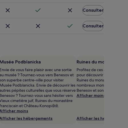
Consulter
Consulter
Musée Podblanicka
Ruines du monastère fra
Envie de vous faire plaisir avec une sortie
Profitez de ces quelques jou
au musée ? Tournez-vous vers Benesov et
pour découvrir les environs 
son superbe centre-ville pour visiter
Ruines du monastère francisc
Musée Podblanicka. Envie de découvrir les
nombreux monuments qu'abr
autres pépites culturelles que vous réserve
Benesov et son centre-ville.
Benesov ? Tournez-vous sans hésiter vers
Afficher moins
Vieux cimetière juif, Ruines du monastère
franciscain et Château Konopiště.
Afficher moins
Afficher les hébergements
Afficher les hébergement