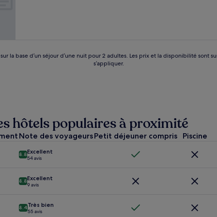
Excellent,
(9 avis)
 sur la base d’un séjour d’une nuit pour 2 adultes. Les prix et la disponibilité so
s’appliquer.
es hôtels populaires à proximité
ement
Note des voyageurs
Petit déjeuner compris
Piscine
Excellent
8.8
54 avis
Excellent
8.8
9 avis
Très bien
8.4
55 avis