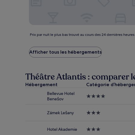
Prix
Prix par nuit le plus bas trouvé au cours des 24 dernières heures
par
nuit
le
Afficher tous les hébergements
plus
bas
trouvé
au
Théâtre Atlantis : comparer l
cours
des
Hébergement
Catégorie d’héberg
24 dernières
Bellevue Hotel
heures
Hébergement
Benešov
sur
4.0 étoiles
la
base
Zámek Lešany
Hébergement
d’un
3.0 étoiles
séjour
d’une
Hotel Akademie
Hébergement
nuit
3.0 étoiles