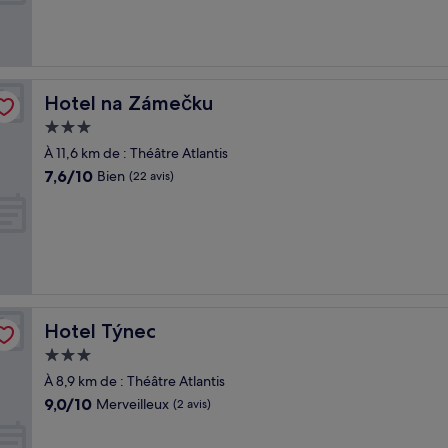
Exceptionnel,
(13 avis)
Hotel na Zámečku
Hotel na Zámečku
Hébergement
3.0 étoiles
À 11,6 km de : Théâtre Atlantis
7.6
7,6/10
Bien
(22 avis)
sur
10,
Bien,
(22 avis)
Hotel Týnec
Hotel Týnec
Hébergement
3.0 étoiles
À 8,9 km de : Théâtre Atlantis
9.0
9,0/10
Merveilleux
(2 avis)
sur
10,