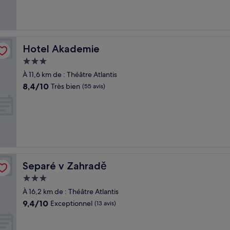
(9 avis)
Hotel Akademie
Hotel Akademie
Hébergement
3.0 étoiles
À 11,6 km de : Théâtre Atlantis
8.4
8,4/10
Très bien
(55 avis)
sur
10,
Très
bien,
(55 avis)
Separé v Zahradě
Separé v Zahradě
Hébergement
3.0 étoiles
À 16,2 km de : Théâtre Atlantis
9.4
9,4/10
Exceptionnel
(13 avis)
sur
10,