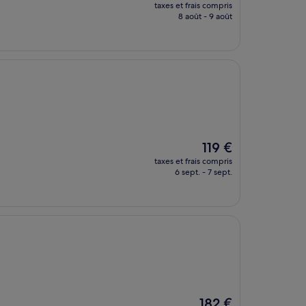
nouveau
taxes et frais compris
prix
8 août - 9 août
est
de
108 €
Le
119 €
nouveau
taxes et frais compris
prix
6 sept. - 7 sept.
est
de
119 €
Le
182 €