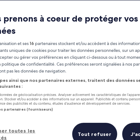
 prenons à coeur de protéger vos
nées
nisation et ses
16
partenaires stockent et/ou accèdent à des information
fiants uniques de cookies pour traiter les données personnelles, sur un ap
cepter ou gérer vos préférences en cliquant ci-dessous ou à tout momen
 politique de confidentialité. Ces préférences seront signalées à nos par
as
Gagnez des récompenses pour
ont pas les données de navigation.
chaque nuit séjournée
pes ainsi que nos partenaires externes, traitent des données se
 suivantes :
 données de géolocalisation précises. Analyser activement les caractéristiques de l’appare
tion. Stocker et/ou accéder à des informations sur un appareil. Publicités et contenu perso
ce des publicités et du contenu, études d’audience et développement de services.
os partenaires (fournisseurs)
Demain
Ce week-end
7 août - 8 août
7 août - 9 août
her toutes les
Prix (croissant)
Distance
Tout refuser
J'a
tés