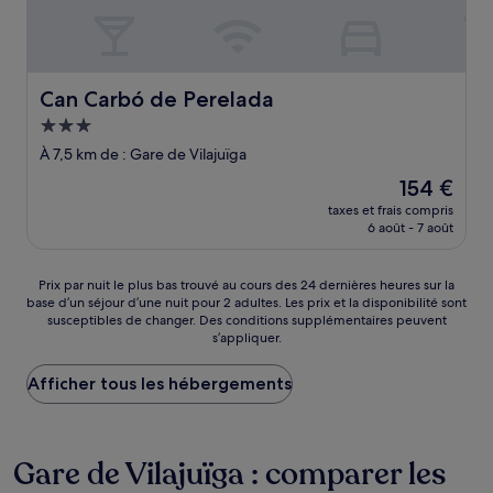
Can Carbó de Perelada
Can Carbó de Perelada
Hébergement
3.0 étoiles
À 7,5 km de : Gare de Vilajuïga
Le
154 €
nouveau
taxes et frais compris
prix
6 août - 7 août
est
de
154 €
Prix
Prix par nuit le plus bas trouvé au cours des 24 dernières heures sur la
base d’un séjour d’une nuit pour 2 adultes. Les prix et la disponibilité sont
par
susceptibles de changer. Des conditions supplémentaires peuvent
nuit
s’appliquer.
le
plus
Afficher tous les hébergements
bas
trouvé
au
cours
Gare de Vilajuïga : comparer les
des
24 dernières