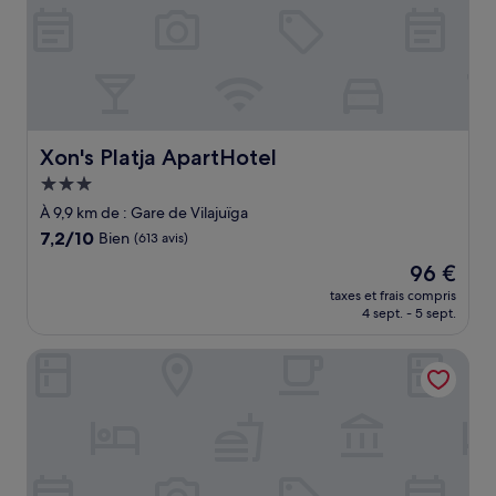
Xon's Platja ApartHotel
Xon's Platja ApartHotel
Hébergement
3.0 étoiles
À 9,9 km de : Gare de Vilajuïga
7.2
7,2/10
Bien
(613 avis)
sur
Le
96 €
10,
nouveau
Bien,
taxes et frais compris
prix
4 sept. - 5 sept.
(613 avis)
est
de
Hostal Boutique Es Grop
96 €