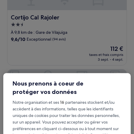
Cortijo Cal Rajoler
Cortijo Cal Rajoler
Hébergement
2.5 étoiles
À 9,8 km de : Gare de Vilajuïga
9.6
9,6/10
Exceptionnel
(94 avis)
sur
Le
112 €
10,
nouveau
Exceptionnel,
taxes et frais compris
prix
3 sept. - 4 sept.
(94 avis)
est
de
Boutique Hotel Comtal Empuries
112 €
Nous prenons à coeur de
protéger vos données
Notre organisation et ses
16
partenaires stockent et/ou
accèdent à des informations, telles que les identifiants
uniques de cookies pour traiter les données personnelles,
sur un appareil. Vous pouvez accepter ou gérer vos
préférences en cliquant ci-dessous ou à tout moment sur