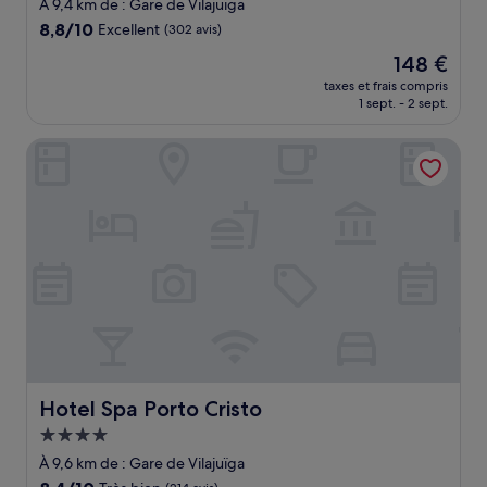
4.0 étoiles
À 9,4 km de : Gare de Vilajuïga
8.8
8,8/10
Excellent
(302 avis)
sur
Le
148 €
10,
nouveau
Excellent,
taxes et frais compris
prix
1 sept. - 2 sept.
(302 avis)
est
de
Hotel Spa Porto Cristo
148 €
Hotel Spa Porto Cristo
Hotel Spa Porto Cristo
Hébergement
4.0 étoiles
À 9,6 km de : Gare de Vilajuïga
8.4