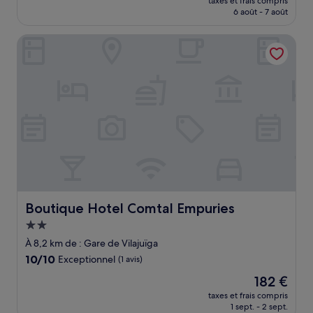
Très
taxes et frais compris
prix
6 août - 7 août
bien,
est
(125 avis)
de
Boutique Hotel Comtal Empuries
166 €
Boutique Hotel Comtal Empuries
Boutique Hotel Comtal Empuries
Hébergement
2.0 étoiles
À 8,2 km de : Gare de Vilajuïga
10.0
10/10
Exceptionnel
(1 avis)
sur
Le
182 €
10,
nouveau
Exceptionnel,
taxes et frais compris
prix
1 sept. - 2 sept.
(1 avis)