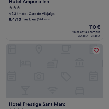
Hotel Ampuria Inn
Hotel Ampuria Inn
Hébergement
3.0 étoiles
À 7,3 km de : Gare de Vilajuïga
8.4
8,4/10
Très bien
(524 avis)
sur
Le
110 €
10,
nouveau
Très
taxes et frais compris
prix
30 août - 31 août
bien,
est
(524 avis)
de
Hotel Prestige Sant Marc
110 €
Hotel Prestige Sant Marc
Hotel Prestige Sant Marc