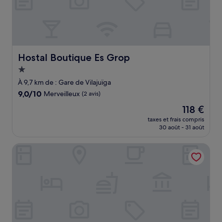
Hostal Boutique Es Grop
Hostal Boutique Es Grop
Hébergement
1.0 étoile
À 9,7 km de : Gare de Vilajuïga
9.0
9,0/10
Merveilleux
(2 avis)
sur
Le
118 €
10,
nouveau
Merveilleux,
taxes et frais compris
prix
30 août - 31 août
(2 avis)
est
de
Can Carbó de Perelada
118 €