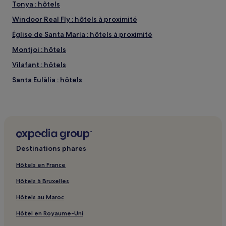
Tonya : hôtels
Windoor Real Fly : hôtels à proximité
Église de Santa María : hôtels à proximité
Montjoi : hôtels
Vilafant : hôtels
Santa Eulàlia : hôtels
Plage de S'Alqueria Gran : hôtels à proximité
La Riera : hôtels
Plage de L'Arola : hôtels à proximité
Creixell : hôtels
Destinations phares
Plage de Pelosa : hôtels à proximité
Hôtels en France
Els Griells : hôtels Hôtels avec cuisine
Hôtels à Bruxelles
Els Griells : hôtels Hôtels familiaux
Hôtels au Maroc
Plage de S'Alqueria Petita : hôtels à proximité
Hôtel en Royaume-Uni
Belvédère de El Port de la Selva : hôtels à proximité