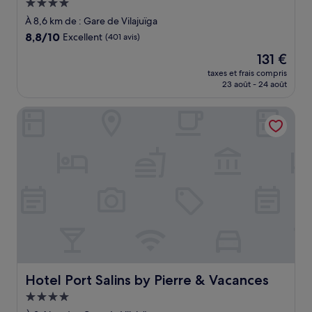
Hébergement
4.0 étoiles
À 8,6 km de : Gare de Vilajuïga
8.8
8,8/10
Excellent
(401 avis)
sur
Le
131 €
10,
nouveau
Excellent,
taxes et frais compris
prix
23 août - 24 août
(401 avis)
est
de
Hotel Port Salins by Pierre & Vacances
131 €
Hotel Port Salins by Pierre & Vacances
Hotel Port Salins by Pierre & Vacances
Hébergement