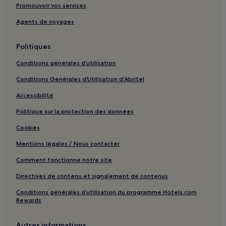
L'escala : hôtels Hôtels familiaux
Promouvoir vos services
L'estartit : hôtels Hôtels avec parking
Agents de voyages
L'estartit : Appart’hôtels
Empuriabrava : hôtels Hôtels avec parking
Politiques
Empuriabrava : hôtels
Conditions générales d’utilisation
Santa Margarida : hôtels Hôtels avec piscine
Conditions Générales d’Utilisation d’Abritel
Santa Margarida : hôtels
Accessibilité
Plage Port de la Selva : hôtels à proximité
Politique sur la protection des données
Cadaqués : hôtels Hôtels avec parking
Cookies
Cadaqués : hôtels
Mentions légales / Nous contacter
Llanca : hôtels Hôtels avec parking
Comment fonctionne notre site
Llanca : Appartement à louer
Directives de contenu et signalement de contenus
Llanca : hôtels
Conditions générales d’utilisation du programme Hotels.com
Torroella de Montgrí : hôtels Hôtels avec parking
Rewards
Torroella de Montgrí : Appart’hôtels
Autres informations