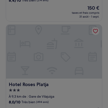
8,4/10
Très bien
(214 avis)
sur
Le
150 €
10,
nouveau
Très
taxes et frais compris
prix
31 août - 1 sept.
bien,
est
(214 avis)
de
Hotel Roses Platja
150 €
Hotel Roses Platja
Hotel Roses Platja
Hébergement
3.0 étoiles
À 9,3 km de : Gare de Vilajuïga
8.0
8,0/10
Très bien
(494 avis)
sur