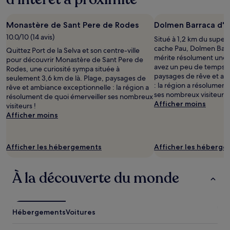
Monastère de Sant Pere de Rodes
Dolmen Barraca d'e
10.0/10 (14 avis)
Situé à 1,2 km du super
cache Pau, Dolmen Barr
Quittez Port de la Selva et son centre-ville
mérite résolument une pe
pour découvrir Monastère de Sant Pere de
avez un peu de temps d
Rodes, une curiosité sympa située à
paysages de rêve et am
seulement 3,6 km de là. Plage, paysages de
: la région a résolument
rêve et ambiance exceptionnelle : la région a
ses nombreux visiteurs 
résolument de quoi émerveiller ses nombreux
Afficher moins
visiteurs !
Afficher moins
Afficher les hébergements
Afficher les héberg
À la découverte du monde
Hébergements
Voitures