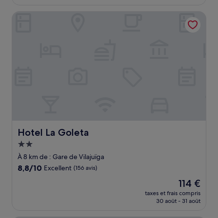
est
de
Hotel La Goleta
182 €
Hotel La Goleta
Hotel La Goleta
Hébergement
2.0 étoiles
À 8 km de : Gare de Vilajuïga
8.8
8,8/10
Excellent
(156 avis)
sur
Le
114 €
10,
nouveau
Excellent,
taxes et frais compris
prix
30 août - 31 août
(156 avis)
est
de