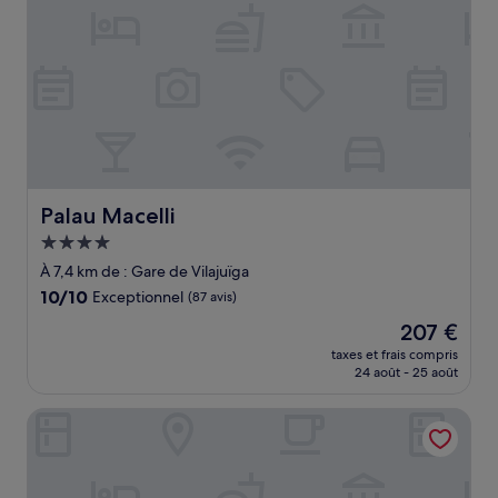
Palau Macelli
Palau Macelli
Hébergement
4.0 étoiles
À 7,4 km de : Gare de Vilajuïga
10.0
10/10
Exceptionnel
(87 avis)
sur
Le
207 €
10,
nouveau
Exceptionnel,
taxes et frais compris
prix
24 août - 25 août
(87 avis)
est
de
Prestige Goya Park
207 €