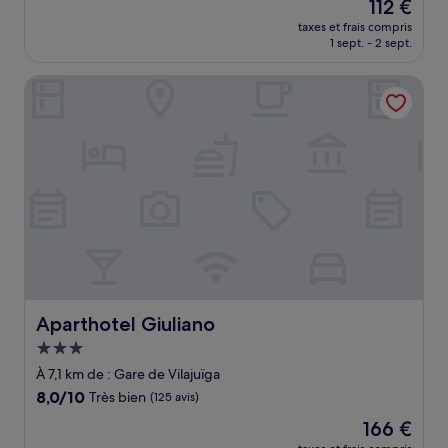
Le
112 €
10,
nouveau
Très
taxes et frais compris
prix
1 sept. - 2 sept.
bien,
est
(494 avis)
de
Aparthotel Giuliano
112 €
Aparthotel Giuliano
Aparthotel Giuliano
Hébergement
3.0 étoiles
À 7,1 km de : Gare de Vilajuïga
8.0
8,0/10
Très bien
(125 avis)
sur
Le
166 €
10,
nouveau