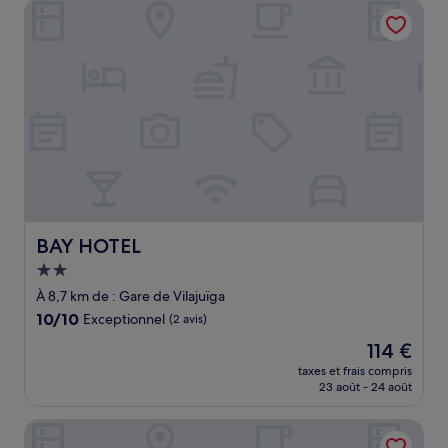
BAY HOTEL
114 €
BAY HOTEL
BAY HOTEL
Hébergement
2.0 étoiles
À 8,7 km de : Gare de Vilajuïga
10.0
10/10
Exceptionnel
(2 avis)
sur
Le
114 €
10,
nouveau
Exceptionnel,
taxes et frais compris
prix
23 août - 24 août
(2 avis)
est
de
Hotel Peralada Wine Spa & Golf
114 €