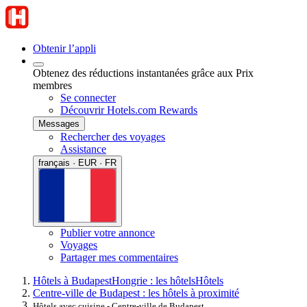
Obtenir l’appli
Obtenez des réductions instantanées grâce aux Prix
membres
Se connecter
Découvrir Hotels.com Rewards
Messages
Rechercher des voyages
Assistance
français · EUR · FR
Publier votre annonce
Voyages
Partager mes commentaires
Hôtels à Budapest
Hongrie : les hôtels
Hôtels
Centre-ville de Budapest : les hôtels à proximité
Hôtels avec cuisine - Centre-ville de Budapest