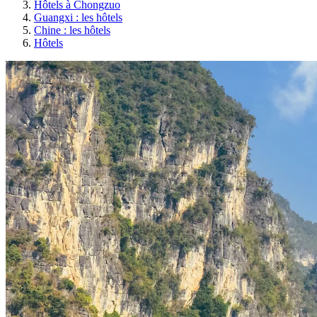
Hôtels à Chongzuo
Guangxi : les hôtels
Chine : les hôtels
Hôtels