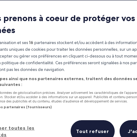
 prenons à coeur de protéger vos
nées
nisation et ses
16
partenaires stockent et/ou accèdent à des information
fiants uniques de cookies pour traiter les données personnelles, sur un ap
cepter ou gérer vos préférences en cliquant ci-dessous ou à tout momen
 politique de confidentialité. Ces préférences seront signalées à nos par
as
Gagnez des récompenses pour
ont pas les données de navigation.
chaque nuit séjournée
pes ainsi que nos partenaires externes, traitent des données se
 suivantes :
 données de géolocalisation précises. Analyser activement les caractéristiques de l’appare
tion. Stocker et/ou accéder à des informations sur un appareil. Publicités et contenu perso
ce des publicités et du contenu, études d’audience et développement de services.
os partenaires (fournisseurs)
Demain
Ce week-end
7 août - 8 août
7 août - 9 août
eilleurs hôtels à proximité en un co
her toutes les
Tout refuser
J'a
tés