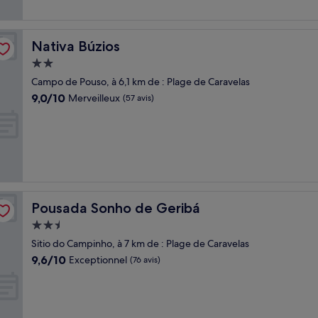
Nativa Búzios
Nativa Búzios
Hébergement
2.0 étoiles
Campo de Pouso, à 6,1 km de : Plage de Caravelas
9.0
9,0/10
Merveilleux
(57 avis)
sur
10,
Merveilleux,
(57 avis)
Pousada Sonho de Geribá
Pousada Sonho de Geribá
Hébergement
2.5 étoiles
Sitio do Campinho, à 7 km de : Plage de Caravelas
9.6
9,6/10
Exceptionnel
(76 avis)
sur
10,
Exceptionnel,
(76 avis)