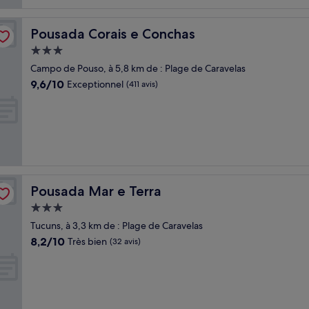
Pousada Corais e Conchas
Pousada Corais e Conchas
Hébergement
3.0 étoiles
Campo de Pouso, à 5,8 km de : Plage de Caravelas
9.6
9,6/10
Exceptionnel
(411 avis)
sur
10,
Exceptionnel,
(411 avis)
Pousada Mar e Terra
Pousada Mar e Terra
Hébergement
3.0 étoiles
Tucuns, à 3,3 km de : Plage de Caravelas
8.2
8,2/10
Très bien
(32 avis)
sur
10,
Très
bien,
(32 avis)