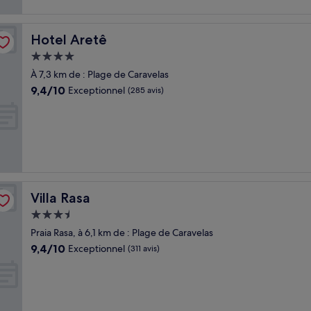
Hotel Aretê
Hotel Aretê
Hébergement
4.0 étoiles
À 7,3 km de : Plage de Caravelas
9.4
9,4/10
Exceptionnel
(285 avis)
sur
10,
Exceptionnel,
(285 avis)
Villa Rasa
Villa Rasa
Hébergement
3.5 étoiles
Praia Rasa, à 6,1 km de : Plage de Caravelas
9.4
9,4/10
Exceptionnel
(311 avis)
sur
10,
Exceptionnel,
(311 avis)