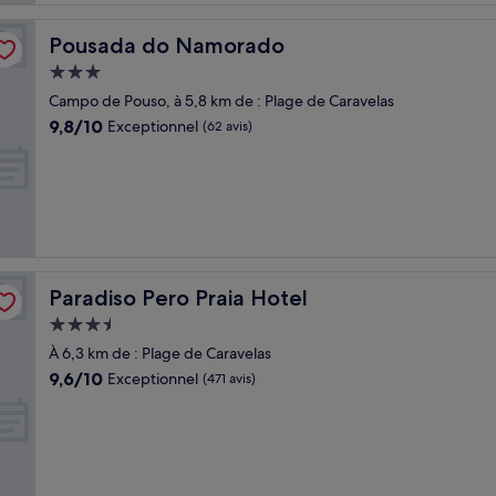
Pousada do Namorado
Pousada do Namorado
Hébergement
3.0 étoiles
Campo de Pouso, à 5,8 km de : Plage de Caravelas
9.8
9,8/10
Exceptionnel
(62 avis)
sur
10,
Exceptionnel,
(62 avis)
Paradiso Pero Praia Hotel
Paradiso Pero Praia Hotel
Hébergement
3.5 étoiles
À 6,3 km de : Plage de Caravelas
9.6
9,6/10
Exceptionnel
(471 avis)
sur
10,
Exceptionnel,
(471 avis)