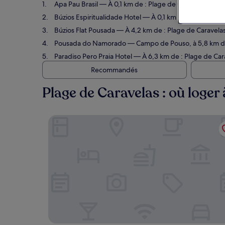
Apa Pau Brasil
— À 0,1 km de : Plage de Caravelas. Hôtel
Búzios Espiritualidade Hotel
— À 0,1 km de : Plage de Ca
Búzios Flat Pousada
— À 4,2 km de : Plage de Caravelas.
Pousada do Namorado
— Campo de Pouso, à 5,8 km de :
Paradiso Pero Praia Hotel
— À 6,3 km de : Plage de Cara
Recommandés
Plage de Caravelas : où loger
Apa Pau Brasil