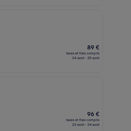
de
38 €
Le
89 €
nouveau
taxes et frais compris
prix
24 août - 25 août
est
de
89 €
Le
96 €
nouveau
taxes et frais compris
prix
23 août - 24 août
est