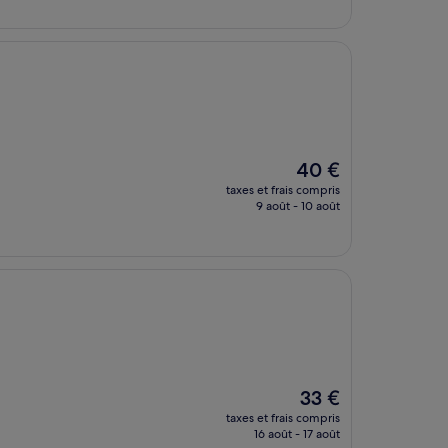
de
96 €
Le
40 €
nouveau
taxes et frais compris
prix
9 août - 10 août
est
de
40 €
Le
33 €
nouveau
taxes et frais compris
prix
16 août - 17 août