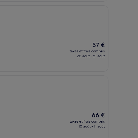
30 €
Le
57 €
nouveau
taxes et frais compris
prix
20 août - 21 août
est
de
57 €
Le
66 €
nouveau
taxes et frais compris
prix
10 août - 11 août
est
de