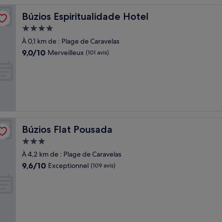
Búzios Espiritualidade Hotel
Búzios Espiritualidade Hotel
Hébergement
4.0 étoiles
À 0,1 km de : Plage de Caravelas
9.0
9,0/10
Merveilleux
(101 avis)
sur
10,
Merveilleux,
(101 avis)
Búzios Flat Pousada
Búzios Flat Pousada
Hébergement
3.0 étoiles
À 4,2 km de : Plage de Caravelas
9.6
9,6/10
Exceptionnel
(109 avis)
sur
10,
Exceptionnel,
(109 avis)