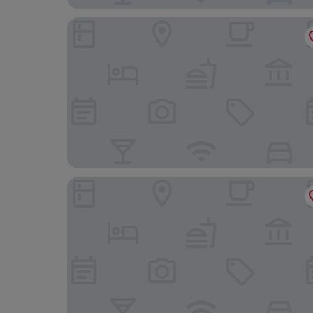
Pousada Corais e Conchas
Pousada Mar e Terra