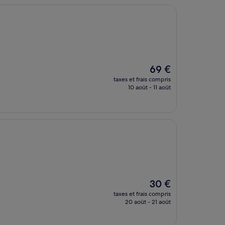
Le
69 €
nouveau
taxes et frais compris
prix
10 août - 11 août
est
de
69 €
Le
30 €
nouveau
taxes et frais compris
prix
20 août - 21 août
est
de