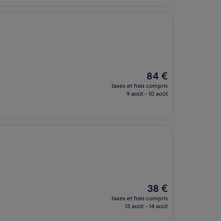
66 €
Le
84 €
nouveau
taxes et frais compris
prix
9 août - 10 août
est
de
84 €
Le
38 €
nouveau
taxes et frais compris
prix
13 août - 14 août
est