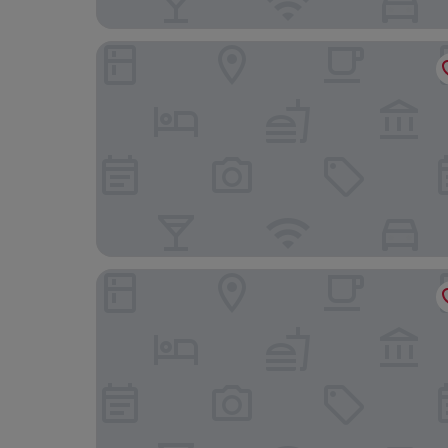
Nativa Búzios
Pousada Sonho de Geribá