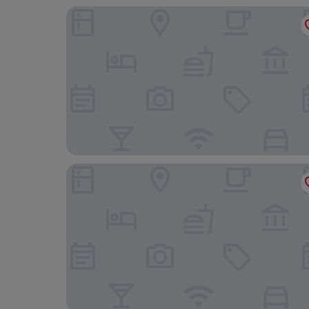
Búzios Espiritualidade Hotel
Búzios Flat Pousada