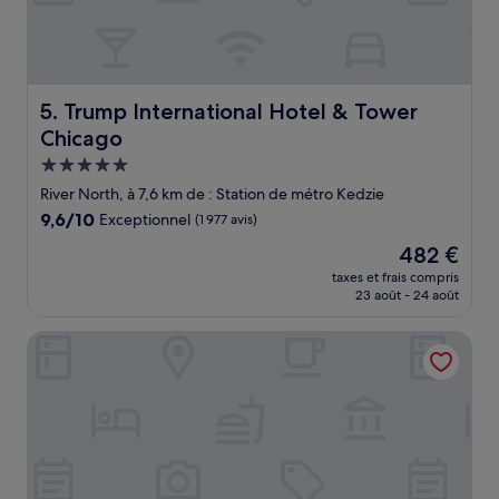
Trump International Hotel & Tower Chicago
5. Trump International Hotel & Tower
Chicago
Hébergement
5.0 étoiles
River North, à 7,6 km de : Station de métro Kedzie
9.6
9,6/10
Exceptionnel
(1 977 avis)
sur
Le
482 €
10,
nouveau
Exceptionnel,
taxes et frais compris
prix
23 août - 24 août
(1 977 avis)
est
de
JW Marriott Chicago
482 €