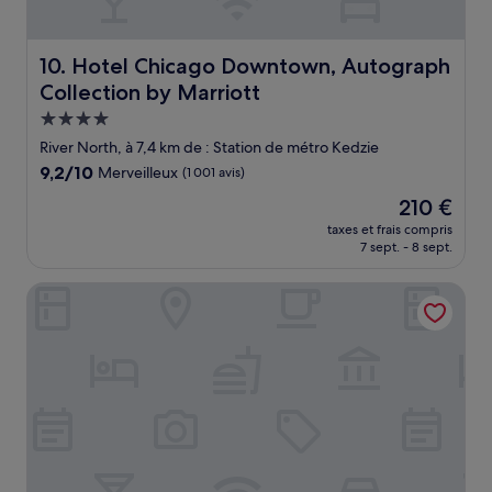
Hotel Chicago Downtown, Autograph Collection by Marr
10. Hotel Chicago Downtown, Autograph
Collection by Marriott
Hébergement
4.0 étoiles
River North, à 7,4 km de : Station de métro Kedzie
9.2
9,2/10
Merveilleux
(1 001 avis)
sur
Le
210 €
10,
nouveau
Merveilleux,
taxes et frais compris
prix
7 sept. - 8 sept.
(1 001 avis)
est
de
Residence Inn by Marriott Chicago Downtown / River Nor
210 €