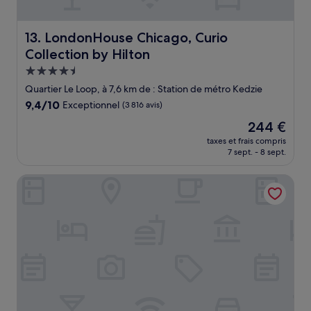
LondonHouse Chicago, Curio Collection by Hilton
13. LondonHouse Chicago, Curio
Collection by Hilton
Hébergement
4.5 étoiles
Quartier Le Loop, à 7,6 km de : Station de métro Kedzie
9.4
9,4/10
Exceptionnel
(3 816 avis)
sur
Le
244 €
10,
nouveau
Exceptionnel,
taxes et frais compris
prix
7 sept. - 8 sept.
(3 816 avis)
est
de
Le Méridien Essex Chicago
244 €