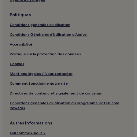
Parc Lakefront Trail : hôtels 4 étoiles
Politiques
Parc Lakefront Trail : hôtels 5 étoiles
Conditions générales d’utilisation
Parc Lakefront Trail : Hôtels familiaux à proximité
Conditions Générales d’Utilisation d’Abritel
Quartier historique Frank Lloyd Wright : Hôtels avec
centre de fitness à proximité
Accessibilité
Quartier historique Frank Lloyd Wright : Appartement à
Politique sur la protection des données
louer
Cookies
Quartier historique Frank Lloyd Wright : Hôtels pas chers à
proximité
Mentions légales / Nous contacter
Quartier historique Frank Lloyd Wright : Hôtels de luxe à
Comment fonctionne notre site
proximité
Directives de contenu et signalement de contenus
Quartier historique Frank Lloyd Wright : Hôtels pour faire
du shopping à proximité
Conditions générales d’utilisation du programme Hotels.com
Rewards
Parc public Addams/Medill Park : hôtels à proximité
Douglas Park : hôtels
Autres informations
Station de métro Cermak-McCormick Place : hôtels à
proximité
Qui sommes-nous ?