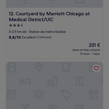
Courtyard by Marriott Chicago at Medical District/UIC
12. Courtyard by Marriott Chicago at
Medical District/UIC
Hébergement
3.5 étoiles
À 3,9 km de : Station de métro Kedzie
8.8
8,8/10
Excellent
(1 004 avis)
sur
Le
231 €
10,
nouveau
Excellent,
taxes et frais compris
prix
31 août - 1 sept.
(1 004 avis)
est
de
LondonHouse Chicago, Curio Collection by Hilton
231 €