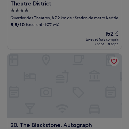
Theatre District
Hébergement
4.0 étoiles
Quartier des Théâtres, à 7,2 km de : Station de métro Kedzie
8.8
8,8/10
Excellent
(1 677 avis)
sur
Le
152 €
10,
nouveau
Excellent,
taxes et frais compris
prix
7 sept. - 8 sept.
(1 677 avis)
est
de
The Blackstone, Autograph Collection
152 €
The Blackstone, Autograph Collection
20. The Blackstone, Autograph