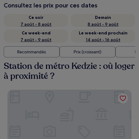
Consultez les prix pour ces dates
Ce soir
Demain
7 août - 8 août
8 août - 9 août
Ce week-end
Le week-end prochain
7 août - 9 août
14 août - 16 août
Recommandés
Prix (croissant)
Di
Station de métro Kedzie : où loger
à proximité ?
Hampton Inn & Suites Chicago Medical District UIC