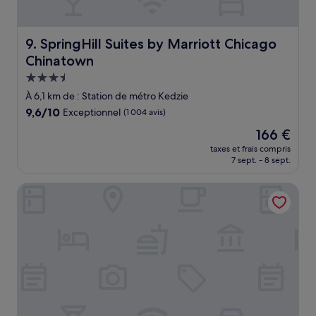
SpringHill Suites by Marriott Chicago Chinatown
9. SpringHill Suites by Marriott Chicago
Chinatown
Hébergement
3.5 étoiles
À 6,1 km de : Station de métro Kedzie
9.6
9,6/10
Exceptionnel
(1 004 avis)
sur
Le
166 €
10,
nouveau
Exceptionnel,
taxes et frais compris
prix
7 sept. - 8 sept.
(1 004 avis)
est
de
Hotel Chicago Downtown, Autograph Collection by Marri
166 €