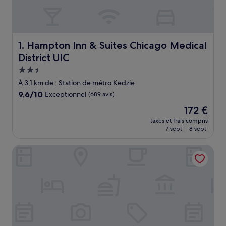
Hampton Inn & Suites Chicago Medical District UIC
1. Hampton Inn & Suites Chicago Medical
District UIC
Hébergement
2.5 étoiles
À 3,1 km de : Station de métro Kedzie
9.6
9,6/10
Exceptionnel
(689 avis)
sur
Le
172 €
10,
nouveau
Exceptionnel,
taxes et frais compris
prix
7 sept. - 8 sept.
(689 avis)
est
de
Hilton Garden Inn Chicago Central Loop
172 €