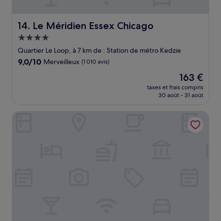
Le Méridien Essex Chicago
14. Le Méridien Essex Chicago
Hébergement
4.0 étoiles
Quartier Le Loop, à 7 km de : Station de métro Kedzie
9.0
9,0/10
Merveilleux
(1 010 avis)
sur
Le
163 €
10,
nouveau
Merveilleux,
taxes et frais compris
prix
30 août - 31 août
(1 010 avis)
est
de
Renaissance Chicago Downtown Hotel
163 €