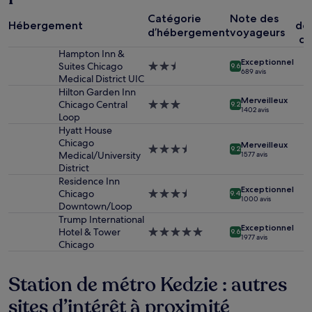
base
P
d’un
Catégorie
Note des
Hébergement
dé
séjour
d’hébergement
voyageurs
co
d’une
Hampton Inn &
nuit
Exceptionnel
Suites Chicago
Hébergement
pour
9.6
689 avis
Medical District UIC
2.5 étoiles
2 adultes.
Hilton Garden Inn
Les
Merveilleux
Chicago Central
Hébergement
prix
9.2
1 402 avis
Loop
3.0 étoiles
et
la
Hyatt House
disponibilité
Chicago
Merveilleux
Hébergement
9.2
sont
Medical/University
1 577 avis
3.5 étoiles
susceptibles
District
de
Residence Inn
Exceptionnel
changer.
Chicago
Hébergement
9.4
1 000 avis
Des
Downtown/Loop
3.5 étoiles
conditions
Trump International
Exceptionnel
supplémentaires
Hotel & Tower
Hébergement
9.6
1 977 avis
peuvent
Chicago
5.0 étoiles
s’appliquer.
Station de métro Kedzie : autres
sites d’intérêt à proximité