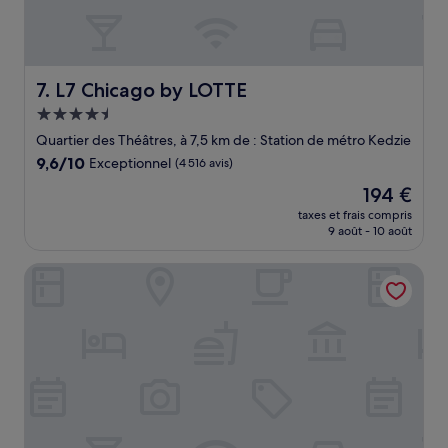
L7 Chicago by LOTTE
7. L7 Chicago by LOTTE
Hébergement
4.5 étoiles
Quartier des Théâtres, à 7,5 km de : Station de métro Kedzie
9.6
9,6/10
Exceptionnel
(4 516 avis)
sur
Le
194 €
10,
nouveau
Exceptionnel,
taxes et frais compris
prix
9 août - 10 août
(4 516 avis)
est
de
Hotel Chicago West Loop, SureStay Collection by Best We
194 €