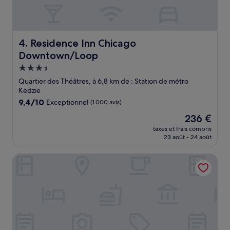
Residence Inn Chicago Downtown/Loop
4. Residence Inn Chicago
Downtown/Loop
Hébergement
3.5 étoiles
Quartier des Théâtres, à 6,8 km de : Station de métro
Kedzie
9.4
9,4/10
Exceptionnel
(1 000 avis)
sur
Le
236 €
10,
nouveau
Exceptionnel,
taxes et frais compris
prix
23 août - 24 août
(1 000 avis)
est
de
Trump International Hotel & Tower Chicago
236 €