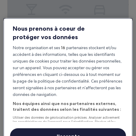
Hilton Garden Inn Chicago Central Loop
2. Hilton Garden Inn Chicago Central
Nous prenons à coeur de
Loop
protéger vos données
Hébergement
Notre organisation et ses
16
partenaires stockent et/ou
3.0 étoiles
Quartier Le Loop, à 6,4 km de : Station de métro Kedzie
accèdent à des informations, telles que les identifiants
9.2
9,2/10
Merveilleux
(1 402 avis)
uniques de cookies pour traiter les données personnelles,
sur
Le
165 €
10,
sur un appareil. Vous pouvez accepter ou gérer vos
nouveau
Merveilleux,
taxes et frais compris
préférences en cliquant ci-dessous ou à tout moment sur
prix
7 sept. - 8 sept.
(1 402 avis)
la page de la politique de confidentialité. Ces préférences
est
de
seront signalées à nos partenaires et n’affecteront pas les
Hyatt House Chicago Medical/University District
165 €
données de navigation.
Nos équipes ainsi que nos partenaires externes,
traitent des données selon les finalités suivantes :
Utiliser des données de géolocalisation précises. Analyser activement
les caractéristiques de l’appareil pour l’identification. Stocker et/ou
accéder à des informations sur un appareil. Publicités et contenu
personnalisés, mesure de performance des publicités et du contenu,
études d’audience et développement de services.