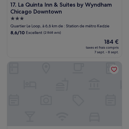
La Quinta Inn & Suites by Wyndham Chicago Downtown
17. La Quinta Inn & Suites by Wyndham
Chicago Downtown
Hébergement
3.0 étoiles
Quartier Le Loop, à 6,6 km de : Station de métro Kedzie
8.6
8,6/10
Excellent
(2 868 avis)
sur
Le
184 €
10,
nouveau
Excellent,
taxes et frais compris
prix
7 sept. - 8 sept.
(2 868 avis)
est
de
Chicago Avenue Inn
184 €