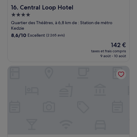
Central Loop Hotel
16. Central Loop Hotel
Hébergement
4.0 étoiles
Quartier des Théâtres, à 6,8 km de : Station de métro
Kedzie
8.6
8,6/10
Excellent
(2 265 avis)
sur
Le
142 €
10,
nouveau
Excellent,
taxes et frais compris
prix
9 août - 10 août
(2 265 avis)
est
de
La Quinta Inn & Suites by Wyndham Chicago Downtown
142 €