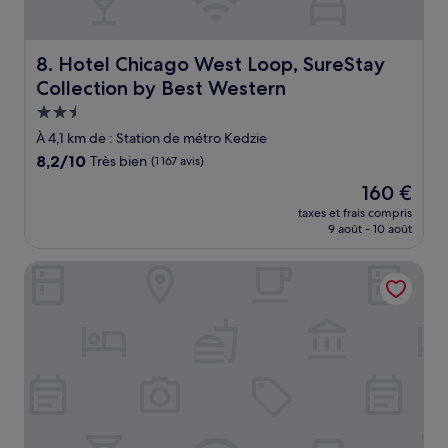
Hotel Chicago West Loop, SureStay Collection by Best 
8. Hotel Chicago West Loop, SureStay
Collection by Best Western
Hébergement
2.5 étoiles
À 4,1 km de : Station de métro Kedzie
8.2
8,2/10
Très bien
(1 167 avis)
sur
Le
160 €
10,
nouveau
Très
taxes et frais compris
prix
9 août - 10 août
bien,
est
(1 167 avis)
de
SpringHill Suites by Marriott Chicago Chinatown
160 €