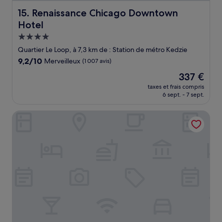
Renaissance Chicago Downtown Hotel
15. Renaissance Chicago Downtown
Hotel
Hébergement
4.0 étoiles
Quartier Le Loop, à 7,3 km de : Station de métro Kedzie
9.2
9,2/10
Merveilleux
(1 007 avis)
sur
Le
337 €
10,
nouveau
Merveilleux,
taxes et frais compris
prix
6 sept. - 7 sept.
(1 007 avis)
est
de
Central Loop Hotel
337 €