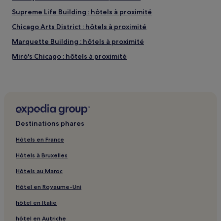
Supreme Life Building : hôtels à proximité
Chicago Arts District : hôtels à proximité
Marquette Building : hôtels à proximité
Miró's Chicago : hôtels à proximité
Plage de Kathy Osterman Beach : Hôtels avec petit-
déjeuner gratuit à proximité
House Theatre : hôtels à proximité
Promenade Chicago Riverwalk : Hôtels avec piscine à
proximité
Destinations phares
Promenade Chicago Riverwalk : Hôtels avec parking à
Hôtels en France
proximité
Hôtels à Bruxelles
Promenade Chicago Riverwalk : Hôtels avec centre de
fitness à proximité
Hôtels au Maroc
Promenade Chicago Riverwalk : Hôtels avec cuisine à
Hôtel en Royaume-Uni
proximité
hôtel en Italie
Promenade Chicago Riverwalk : Appart’hôtels
Promenade Chicago Riverwalk : hôtels 2 étoiles
hôtel en Autriche