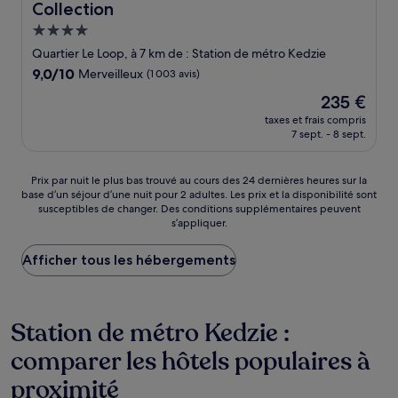
Collection
Hébergement
4.0 étoiles
Quartier Le Loop, à 7 km de : Station de métro Kedzie
9.0
9,0/10
Merveilleux
(1 003 avis)
sur
Le
235 €
10,
nouveau
Merveilleux,
taxes et frais compris
prix
7 sept. - 8 sept.
(1 003 avis)
est
de
235 €
Prix
Prix par nuit le plus bas trouvé au cours des 24 dernières heures sur la
base d’un séjour d’une nuit pour 2 adultes. Les prix et la disponibilité sont
par
susceptibles de changer. Des conditions supplémentaires peuvent
nuit
s’appliquer.
le
plus
Afficher tous les hébergements
bas
trouvé
au
cours
Station de métro Kedzie :
des
24 dernières
comparer les hôtels populaires à
heures
sur
proximité
la