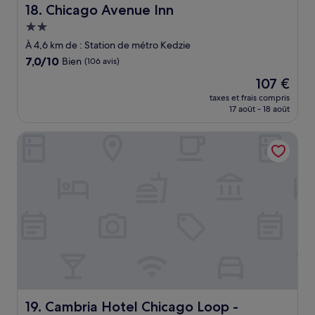
Chicago Avenue Inn
18. Chicago Avenue Inn
Hébergement
2.0 étoiles
À 4,6 km de : Station de métro Kedzie
7.0
7,0/10
Bien
(106 avis)
sur
Le
107 €
10,
nouveau
Bien,
taxes et frais compris
prix
17 août - 18 août
(106 avis)
est
de
Cambria Hotel Chicago Loop - Theatre District
107 €
Cambria Hotel Chicago Loop - Theatre District
19. Cambria Hotel Chicago Loop -