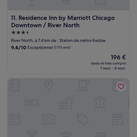
Residence Inn by Marriott Chicago Downtown / River No
11. Residence Inn by Marriott Chicago
Downtown / River North
Hébergement
3.5 étoiles
River North, à 7,4 km de : Station de métro Kedzie
9.4
9,4/10
Exceptionnel
(1 173 avis)
sur
Le
196 €
10,
nouveau
Exceptionnel,
taxes et frais compris
prix
7 sept. - 8 sept.
(1 173 avis)
est
de
Courtyard by Marriott Chicago at Medical District/UIC
196 €