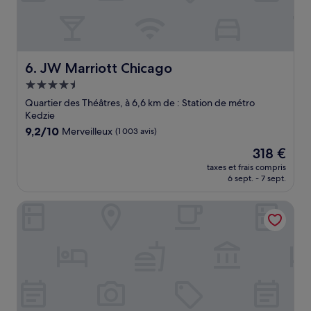
JW Marriott Chicago
6. JW Marriott Chicago
Hébergement
4.5 étoiles
Quartier des Théâtres, à 6,6 km de : Station de métro
Kedzie
9.2
9,2/10
Merveilleux
(1 003 avis)
sur
Le
318 €
10,
nouveau
Merveilleux,
taxes et frais compris
prix
6 sept. - 7 sept.
(1 003 avis)
est
de
L7 Chicago by LOTTE
318 €