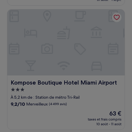
(2 406 avis)
est
de
Kompose Boutique Hotel Miami Airport
98 €
Kompose Boutique Hotel Miami Airport
Kompose Boutique Hotel Miami Airport
Hébergement
3.0 étoiles
À 5,2 km de : Station de métro Tri-Rail
9.2
9,2/10
Merveilleux
(4 499 avis)
sur
Le
63 €
10,
nouveau
Merveilleux,
taxes et frais compris
prix
10 août - 11 août
(4 499 avis)
est