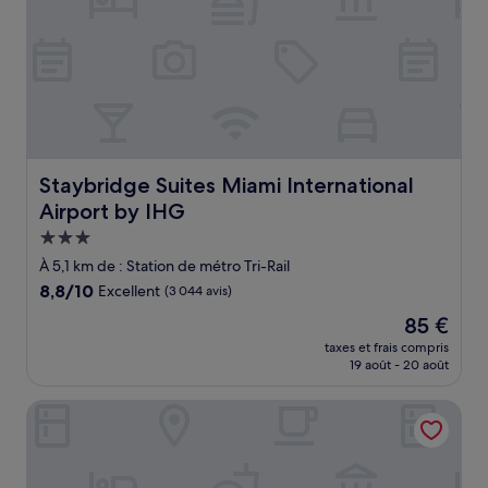
Staybridge Suites Miami International Airport by IHG
Staybridge Suites Miami International
Airport by IHG
Hébergement
3.0 étoiles
À 5,1 km de : Station de métro Tri-Rail
8.8
8,8/10
Excellent
(3 044 avis)
sur
Le
85 €
10,
nouveau
Excellent,
taxes et frais compris
prix
19 août - 20 août
(3 044 avis)
est
de
Best Western Plus Miami Airport North Hotel & Suites
85 €