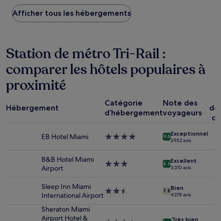
plus
Afficher tous les hébergements
bas
trouvé
au
cours
Station de métro Tri-Rail :
des
24 dernières
comparer les hôtels populaires à
heures
sur
proximité
la
base
P
d’un
Catégorie
Note des
Hébergement
dé
séjour
d’hébergement
voyageurs
co
d’une
nuit
Exceptionnel
EB Hotel Miami
Hébergement
pour
9.6
2 952 avis
4.0 étoiles
2 adultes.
Les
B&B Hotel Miami
Excellent
Hébergement
prix
8.6
Airport
3 310 avis
3.0 étoiles
et
la
Sleep Inn Miami
Bien
disponibilité
Hébergement
7.8
International Airport
4 278 avis
sont
2.5 étoiles
susceptibles
Sheraton Miami
de
Airport Hotel &
Très bien