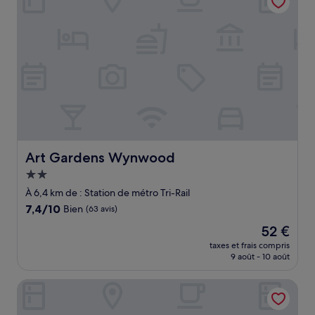
Art Gardens Wynwood
Art Gardens Wynwood
Hébergement
2.0 étoiles
À 6,4 km de : Station de métro Tri-Rail
7.4
7,4/10
Bien
(63 avis)
sur
Le
52 €
10,
nouveau
Bien,
taxes et frais compris
prix
9 août - 10 août
(63 avis)
est
de
Luxury RiverFront by Renzzi
52 €