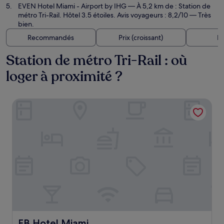
EVEN Hotel Miami - Airport by IHG
— À 5,2 km de : Station de
métro Tri-Rail. Hôtel 3.5 étoiles. Avis voyageurs : 8,2/10 — Très
bien.
Recommandés
Prix (croissant)
Di
Station de métro Tri-Rail : où
loger à proximité ?
EB Hotel Miami
EB Hotel Miami
EB Hotel Miami