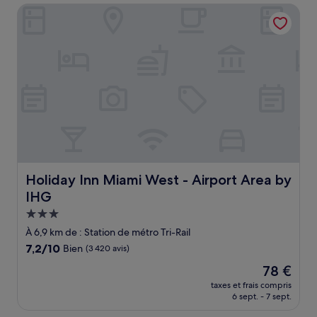
de
Holiday Inn Miami West - Airport Area by IHG
63 €
Holiday Inn Miami West - Airport Area by IHG
Holiday Inn Miami West - Airport Area by
IHG
Hébergement
3.0 étoiles
À 6,9 km de : Station de métro Tri-Rail
7.2
7,2/10
Bien
(3 420 avis)
sur
Le
78 €
10,
nouveau
Bien,
taxes et frais compris
prix
6 sept. - 7 sept.
(3 420 avis)
est