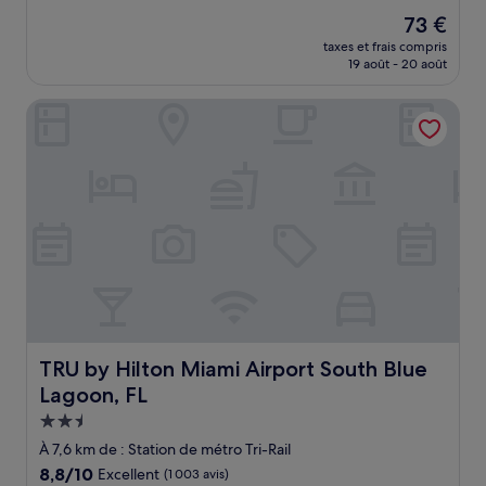
sur
Le
73 €
10,
nouveau
Très
taxes et frais compris
prix
19 août - 20 août
bien,
est
(1 837 avis)
de
TRU by Hilton Miami Airport South Blue Lagoon, FL
73 €
TRU by Hilton Miami Airport South Blue Lagoon, FL
TRU by Hilton Miami Airport South Blue
Lagoon, FL
Hébergement
2.5 étoiles
À 7,6 km de : Station de métro Tri-Rail
8.8
8,8/10
Excellent
(1 003 avis)