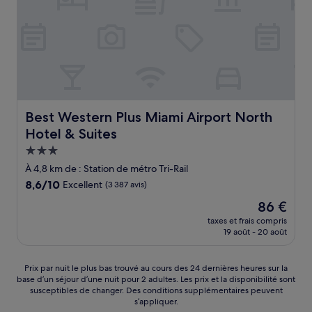
Best Western Plus Miami Airport North Hotel & Suites
Best Western Plus Miami Airport North
Hotel & Suites
Hébergement
3.0 étoiles
À 4,8 km de : Station de métro Tri-Rail
8.6
8,6/10
Excellent
(3 387 avis)
sur
Le
86 €
10,
nouveau
Excellent,
taxes et frais compris
prix
19 août - 20 août
(3 387 avis)
est
de
86 €
Prix
Prix par nuit le plus bas trouvé au cours des 24 dernières heures sur la
base d’un séjour d’une nuit pour 2 adultes. Les prix et la disponibilité sont
par
susceptibles de changer. Des conditions supplémentaires peuvent
nuit
s’appliquer.
le