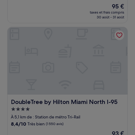
sur
Le
95 €
10,
nouveau
Excellent,
taxes et frais compris
prix
30 août - 31 août
(1 003 avis)
est
de
DoubleTree by Hilton Miami North I-95
95 €
DoubleTree by Hilton Miami North I-95
DoubleTree by Hilton Miami North I-95
Hébergement
4.0 étoiles
À 5,1 km de : Station de métro Tri-Rail
8.4
8,4/10
Très bien
(1 550 avis)
sur
Le
93 €
10,