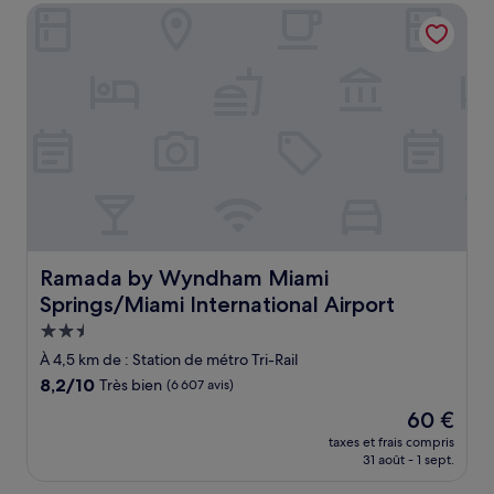
de
Ramada by Wyndham Miami Springs/Miami International A
78 €
Ramada by Wyndham Miami Springs/Miami International
Ramada by Wyndham Miami
Springs/Miami International Airport
Hébergement
2.5 étoiles
À 4,5 km de : Station de métro Tri-Rail
8.2
8,2/10
Très bien
(6 607 avis)
sur
Le
60 €
10,
nouveau
Très
taxes et frais compris
prix
31 août - 1 sept.
bien,
est
(6 607 avis)