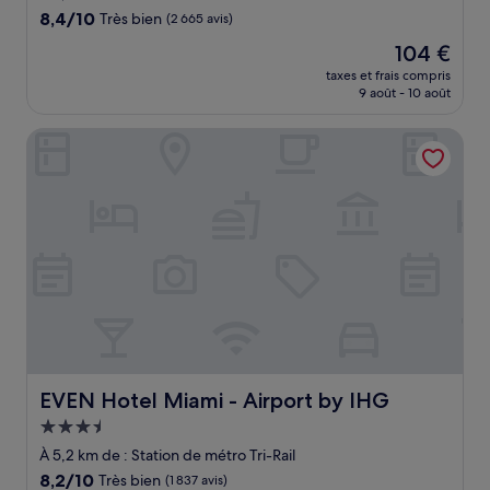
8.4
8,4/10
Très bien
(2 665 avis)
sur
Le
104 €
10,
nouveau
Très
taxes et frais compris
prix
9 août - 10 août
bien,
est
(2 665 avis)
de
EVEN Hotel Miami - Airport by IHG
104 €
EVEN Hotel Miami - Airport by IHG
EVEN Hotel Miami - Airport by IHG
Hébergement
3.5 étoiles
À 5,2 km de : Station de métro Tri-Rail
8.2
8,2/10
Très bien
(1 837 avis)