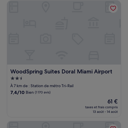
de
WoodSpring Suites Doral Miami Airport
60 €
WoodSpring Suites Doral Miami Airport
WoodSpring Suites Doral Miami Airport
Hébergement
2.5 étoiles
À 7 km de : Station de métro Tri-Rail
7.4
7,4/10
Bien
(1 170 avis)
sur
Le
61 €
10,
nouveau
Bien,
taxes et frais compris
prix
13 août - 14 août
(1 170 avis)
est
de
Art Gardens Wynwood
61 €