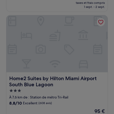
nouveau
Excellent,
taxes et frais compris
prix
1 sept. - 2 sept.
(1 638 avis)
est
de
Home2 Suites by Hilton Miami Airport South Blue Lagoon
101 €
Home2 Suites by Hilton Miami Airport South Blue Lagoo
Home2 Suites by Hilton Miami Airport
South Blue Lagoon
Hébergement
3.0 étoiles
À 7,6 km de : Station de métro Tri-Rail
8.8
8,8/10
Excellent
(608 avis)
sur
Le
95 €
10,