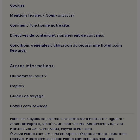
Downtown Miami : Hôtels avec piscine à proximité
Cookies
Downtown Miami : Hôtels acceptant les animaux de
Mentions légales / Nous contacter
compagnie à proximité
Comment fonctionne notre site
Downtown Miami : Appart’hôtels
Directives de contenu et signalement de contenus
Downtown Miami : hôtels 5 étoiles
Conditions générales d’utilisation du programme Hotels.com
Downtown Miami : Hôtels familiaux à proximité
Rewards
Downtown Miami : Hôtels avec spa à proximité
Autres informations
Miami Design : Hôtels avec piscine à proximité
Miami Design : Hôtels avec parking à proximité
Qui sommes-nous ?
Miami Design : Hôtels avec cuisine à proximité
Emplois
Miami Design : Appartement à louer
Guides de voyage
Miami Design : hôtels 2 étoiles
Hotels.com Rewards
Miami Design : hôtels 3 étoiles
Parmi les moyens de paiement acceptés sur fr.hotels.com figurent :
Miami Design : hôtels 4 étoiles
American Express, Diner’s Club International, Mastercard, Visa, Visa
Electron, CartaSi, Carte Bleue, PayPal et Eurocard.
Miami Design : Hôtels d’affaires à proximité
© 2026 Hotels.com, L.P., une entreprise d’Expedia Group. Tous droits
réservés. Hotels.com et le logo Hotels.com sont des marques