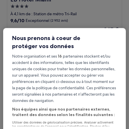
Hébergement
4.0 étoiles
À 4,1 km de : Station de métro Tri-Rail
9.6
9,6/10
Exceptionnel
(2 952 avis)
sur
Le
147 €
10,
nouveau
Exceptionnel,
taxes et frais compris
Nous prenons à coeur de
prix
19 août - 20 août
(2 952 avis)
est
protéger vos données
de
B&B Hotel Miami Airport
147 €
Notre organisation et ses
16
partenaires stockent et/ou
accèdent à des informations, telles que les identifiants
uniques de cookies pour traiter les données personnelles,
sur un appareil. Vous pouvez accepter ou gérer vos
préférences en cliquant ci-dessous ou à tout moment sur
la page de la politique de confidentialité. Ces préférences
seront signalées à nos partenaires et n’affecteront pas les
données de navigation.
Nos équipes ainsi que nos partenaires externes,
traitent des données selon les finalités suivantes :
B&B Hotel Miami Airport
B&B Hotel Miami Airport
Utiliser des données de géolocalisation précises. Analyser activement
les caractéristiques de l’appareil pour l’identification. Stocker et/ou
Hébergement