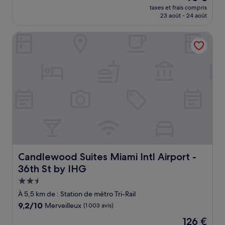
nouveau
Très
taxes et frais compris
prix
23 août - 24 août
bien,
est
(1 550 avis)
de
Candlewood Suites Miami Intl Airport - 36th St by IHG
93 €
Candlewood Suites Miami Intl Airport - 36th St by IHG
Candlewood Suites Miami Intl Airport -
36th St by IHG
Hébergement
2.5 étoiles
À 5,5 km de : Station de métro Tri-Rail
9.2
9,2/10
Merveilleux
(1 003 avis)
sur
Le
126 €
10,