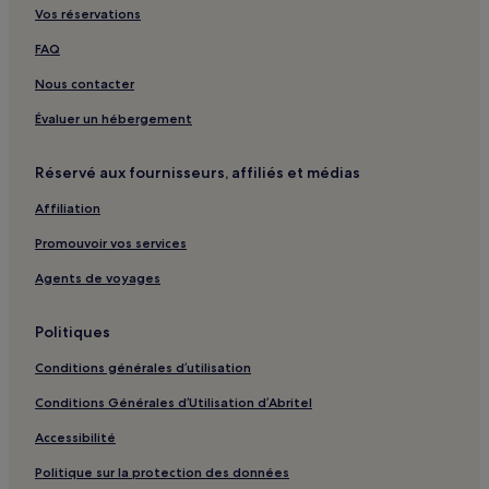
Miami Springs : hôtels Hôtels avec cuisine
Vos réservations
Miami Springs : hôtels Hôtels pas chers
FAQ
Miami Springs : hôtels 2 étoiles
Nous contacter
Miami Springs : hôtels 3 étoiles
Évaluer un hébergement
Miami Springs : hôtels Hôtels d’affaires
Réservé aux fournisseurs, affiliés et médias
Miami Springs : hôtels Hôtels LGBTQIA+ friendly
Affiliation
Miami Springs : hôtels Hôtels familiaux
North Bay Village : Appartement à louer
Promouvoir vos services
Miami : hôtels Hôtels avec casino
Agents de voyages
Miami : hôtels
Politiques
Coral Gables : hôtels Hôtels avec piscine
Conditions générales d’utilisation
Miami Lakes : hôtels Hôtels avec piscine
Conditions Générales d’Utilisation d’Abritel
Miami Lakes : hôtels 3 étoiles
Accessibilité
Miami Lakes : hôtels Hôtels familiaux
Miami Gardens : hôtels Hôtels avec parking
Politique sur la protection des données