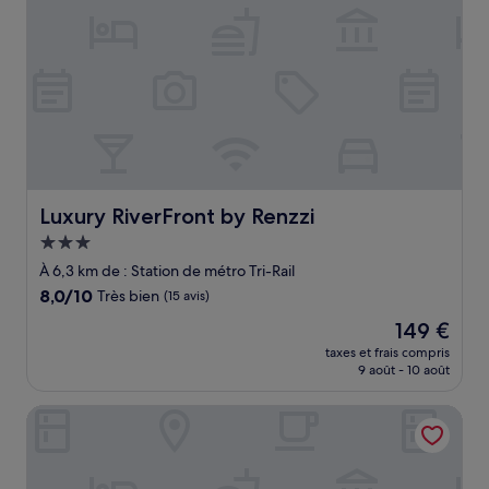
Luxury RiverFront by Renzzi
Luxury RiverFront by Renzzi
Hébergement
3.0 étoiles
À 6,3 km de : Station de métro Tri-Rail
8.0
8,0/10
Très bien
(15 avis)
sur
Le
149 €
10,
nouveau
Très
taxes et frais compris
prix
9 août - 10 août
bien,
est
(15 avis)
de
La Quinta Inn & Suites by Wyndham Miami Airport East
149 €