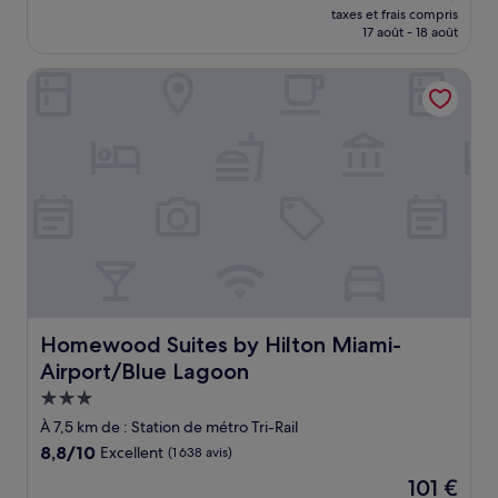
nouveau
Merveilleux,
taxes et frais compris
prix
17 août - 18 août
(1 003 avis)
est
de
Homewood Suites by Hilton Miami-Airport/Blue Lagoon
126 €
Homewood Suites by Hilton Miami-Airport/Blue Lagoon
Homewood Suites by Hilton Miami-
Airport/Blue Lagoon
Hébergement
3.0 étoiles
À 7,5 km de : Station de métro Tri-Rail
8.8
8,8/10
Excellent
(1 638 avis)
sur
Le
101 €
10,