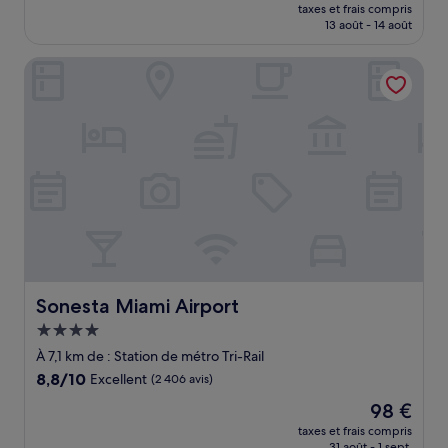
nouveau
Excellent,
taxes et frais compris
prix
13 août - 14 août
(608 avis)
est
de
Sonesta Miami Airport
95 €
Sonesta Miami Airport
Sonesta Miami Airport
Hébergement
4.0 étoiles
À 7,1 km de : Station de métro Tri-Rail
8.8
8,8/10
Excellent
(2 406 avis)
sur
Le
98 €
10,
nouveau
Excellent,
taxes et frais compris
prix
31 août - 1 sept.