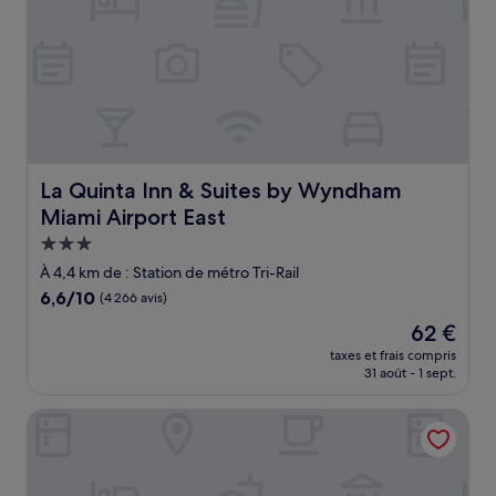
La Quinta Inn & Suites by Wyndham Miami Airport East
La Quinta Inn & Suites by Wyndham
Miami Airport East
Hébergement
3.0 étoiles
À 4,4 km de : Station de métro Tri-Rail
6.6
6,6/10
(4 266 avis)
sur
Le
62 €
10,
nouveau
(4 266 avis)
taxes et frais compris
prix
31 août - 1 sept.
est
de
Staybridge Suites Miami International Airport by IHG
62 €