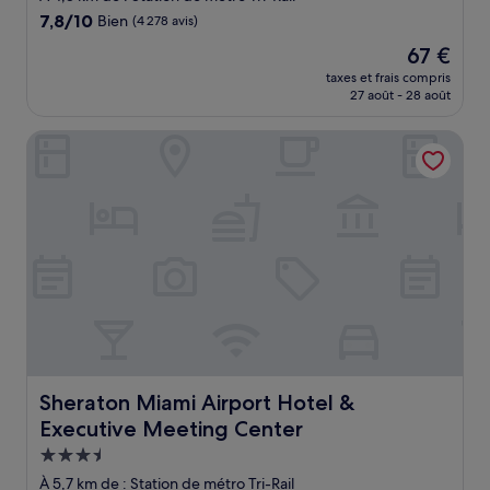
7.8
7,8/10
Bien
(4 278 avis)
sur
Le
67 €
10,
nouveau
Bien,
taxes et frais compris
prix
27 août - 28 août
(4 278 avis)
est
de
Sheraton Miami Airport Hotel & Executive Meeting Cente
67 €
Sheraton Miami Airport Hotel & Executive Meeting Cent
Sheraton Miami Airport Hotel &
Executive Meeting Center
Hébergement
3.5 étoiles
À 5,7 km de : Station de métro Tri-Rail