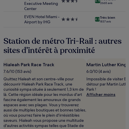
Hébergement
8.4
changer.
Executive Meeting
2 665 avis
3.5 étoiles
Des
Center
conditions
EVEN Hotel Miami -
Très bien
supplémentaires
Hébergement
8.2
Airport by IHG
1 837 avis
peuvent
3.5 étoiles
s’appliquer.
Station de métro Tri-Rail : autres
sites d’intérêt à proximité
Hialeah Park Race Track
Martin Luther King, 
7.6/10 (153 avis)
6.0/10 (4 avis)
Quittez Hialeah et son centre-ville pour
Impossible de visiter Br
découvrir Hialeah Park Race Track, une
détour par Martin Luthe
curiosité sympa située à seulement 1,3 km de
Park !
là. Cette région idéale pour les mordus d'art
Afficher moins
fascine également les amoureux de grands
espaces avec ses plages. Vous y trouverez
aussi de multiples boutiques et bonnes tables,
où vous pourrez faire le plein d'irrésistibles
saveurs. Hialeah vous propose une multitude
d'autres activités sympas telles que Stade de