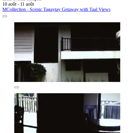
10 août - 11 août
MCollection - Scenic Tagaytay Getaway with Taal Views