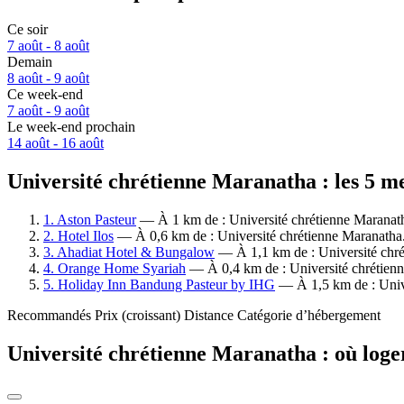
Ce soir
7 août - 8 août
Demain
8 août - 9 août
Ce week-end
7 août - 9 août
Le week-end prochain
14 août - 16 août
Université chrétienne Maranatha : les 5 me
1. Aston Pasteur
— À 1 km de : Université chrétienne Maranatha
2. Hotel Ilos
— À 0,6 km de : Université chrétienne Maranatha. 
3. Ahadiat Hotel & Bungalow
— À 1,1 km de : Université chrét
4. Orange Home Syariah
— À 0,4 km de : Université chrétienne
5. Holiday Inn Bandung Pasteur by IHG
— À 1,5 km de : Univer
Recommandés
Prix (croissant)
Distance
Catégorie d’hébergement
Université chrétienne Maranatha : où loge