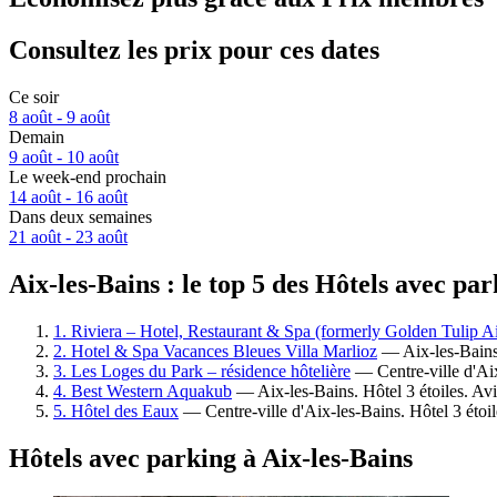
Consultez les prix pour ces dates
Ce soir
8 août - 9 août
Demain
9 août - 10 août
Le week-end prochain
14 août - 16 août
Dans deux semaines
21 août - 23 août
Aix-les-Bains : le top 5 des Hôtels avec pa
1. Riviera – Hotel, Restaurant & Spa (formerly Golden Tulip Ai
2. Hotel & Spa Vacances Bleues Villa Marlioz
— Aix-les-Bains.
3. Les Loges du Park – résidence hôtelière
— Centre-ville d'Aix
4. Best Western Aquakub
— Aix-les-Bains. Hôtel 3 étoiles. Av
5. Hôtel des Eaux
— Centre-ville d'Aix-les-Bains. Hôtel 3 étoi
Hôtels avec parking à Aix-les-Bains