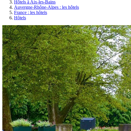
Hôtels à Aix-les-Bains
Auvergne-Rhône-Alpes : les hôtels
France : les hôtels
Hôtels