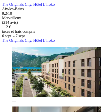
The Originals City, Hôtel L'Iroko
Aix-les-Bains
9,2/10
Merveilleux
(214 avis)
112 €
taxes et frais compris
6 sept. - 7 sept.
The Originals City, Hôtel L'Iroko