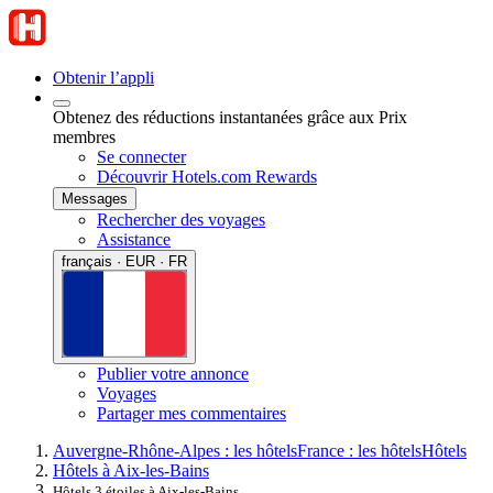
Obtenir l’appli
Obtenez des réductions instantanées grâce aux Prix
membres
Se connecter
Découvrir Hotels.com Rewards
Messages
Rechercher des voyages
Assistance
français · EUR · FR
Publier votre annonce
Voyages
Partager mes commentaires
Auvergne-Rhône-Alpes : les hôtels
France : les hôtels
Hôtels
Hôtels à Aix-les-Bains
Hôtels 3 étoiles à Aix-les-Bains