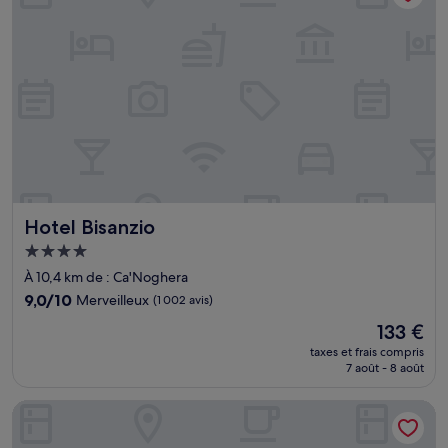
Hotel Bisanzio
Hotel Bisanzio
Hébergement
4.0 étoiles
À 10,4 km de : Ca'Noghera
9.0
9,0/10
Merveilleux
(1 002 avis)
sur
Le
133 €
10,
nouveau
Merveilleux,
taxes et frais compris
prix
7 août - 8 août
(1 002 avis)
est
de
Ausonia Hungaria
133 €