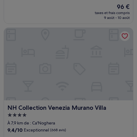
sur
Le
96 €
10,
nouveau
Merveilleux,
taxes et frais compris
prix
9 août - 10 août
(1 000 avis)
est
de
NH Collection Venezia Murano Villa
96 €
NH Collection Venezia Murano Villa
NH Collection Venezia Murano Villa
Hébergement
4.0 étoiles
À 7,9 km de : Ca'Noghera
9.4
9,4/10
Exceptionnel
(668 avis)
sur