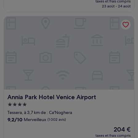
Merveilleux,
taxes et frais compris
prix
23 août - 24 août
(992 avis)
est
de
Annia Park Hotel Venice Airport
117 €
Annia Park Hotel Venice Airport
Annia Park Hotel Venice Airport
Hébergement
4.0 étoiles
Tessera, à 3,7 km de : Ca'Noghera
9.2
9,2/10
Merveilleux
(1 002 avis)
sur
Le
204 €
10,
nouveau
Merveilleux,
taxes et frais compris