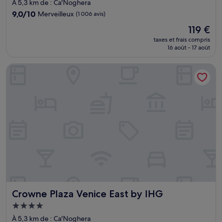
4.0 étoiles
À 5,3 km de : Ca'Noghera
9.0
9,0/10
Merveilleux
(1 006 avis)
sur
Le
119 €
10,
nouveau
Merveilleux,
taxes et frais compris
prix
16 août - 17 août
(1 006 avis)
est
de
Crowne Plaza Venice East by IHG
119 €
Crowne Plaza Venice East by IHG
Crowne Plaza Venice East by IHG
Hébergement
4.0 étoiles
À 5,3 km de : Ca'Noghera