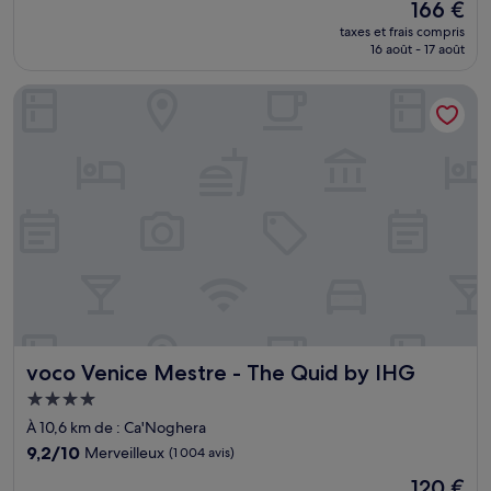
Le
166 €
10,
nouveau
Exceptionnel,
taxes et frais compris
prix
16 août - 17 août
(668 avis)
est
de
voco Venice Mestre - The Quid by IHG
166 €
voco Venice Mestre - The Quid by IHG
voco Venice Mestre - The Quid by IHG
Hébergement
4.0 étoiles
À 10,6 km de : Ca'Noghera
9.2
9,2/10
Merveilleux
(1 004 avis)
sur
Le
120 €
10,