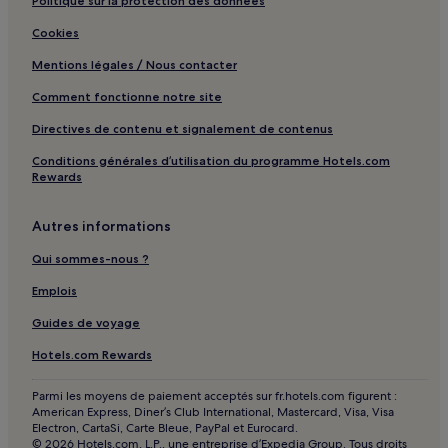
Politique sur la protection des données
Mestre : Auberges
Cookies
Mestre : hôtels Hôtels d’affaires
Mentions légales / Nous contacter
Mestre : hôtels Hôtels LGBTQIA+ friendly
Comment fonctionne notre site
Mestre : hôtels
Directives de contenu et signalement de contenus
Venise : hôtels Hôtels avec parking
Conditions générales d’utilisation du programme Hotels.com
Venise : hôtels Hôtels avec centre de fitness
Rewards
Venise : hôtels Hôtels avec petit-déjeuner gratuit
Autres informations
Venise : hôtels Hôtels acceptant les animaux de
compagnie
Qui sommes-nous ?
Venise : Gîtes
Emplois
Venise : Appart’hôtels
Guides de voyage
Venise : Chambres d’hôtes
Hotels.com Rewards
Venise : hôtels Hôtels LGBTQIA+ friendly
Parmi les moyens de paiement acceptés sur fr.hotels.com figurent :
Venise : hôtels Hôtels-boutiques
American Express, Diner’s Club International, Mastercard, Visa, Visa
Venise : hôtels
Electron, CartaSi, Carte Bleue, PayPal et Eurocard.
© 2026 Hotels.com, L.P., une entreprise d’Expedia Group. Tous droits