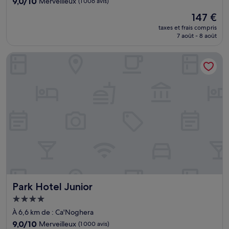
9.0
9,0/10
Merveilleux
(1 006 avis)
sur
Le
147 €
10,
nouveau
Merveilleux,
taxes et frais compris
prix
7 août - 8 août
(1 006 avis)
est
de
Park Hotel Junior
147 €
Park Hotel Junior
Park Hotel Junior
Hébergement
4.0 étoiles
À 6,6 km de : Ca'Noghera
9.0
9,0/10
Merveilleux
(1 000 avis)