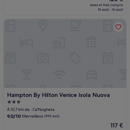
nouveau
Merveilleux,
taxes et frais compris
prix
15 août - 16 août
(1 004 avis)
est
de
Hampton By Hilton Venice Isola Nuova
120 €
Hampton By Hilton Venice Isola Nuova
Hampton By Hilton Venice Isola Nuova
Hébergement
3.0 étoiles
À 10,7 km de : Ca'Noghera
9.0
9,0/10
Merveilleux
(992 avis)
sur
Le
117 €
10,
nouveau