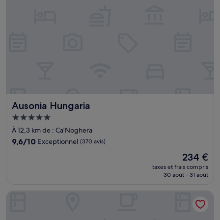
Ausonia Hungaria
Ausonia Hungaria
Hébergement
5.0 étoiles
À 12,3 km de : Ca'Noghera
9.6
9,6/10
Exceptionnel
(370 avis)
sur
Le
234 €
10,
nouveau
Exceptionnel,
taxes et frais compris
prix
30 août - 31 août
(370 avis)
est
de
Kette Hotel
234 €