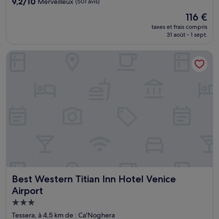
9.2
9,2/10
Merveilleux
(501 avis)
sur
Le
116 €
10,
nouveau
Merveilleux,
taxes et frais compris
prix
31 août - 1 sept.
(501 avis)
est
de
Best Western Titian Inn Hotel Venice Airport
116 €
Best Western Titian Inn Hotel Venice Airport
Best Western Titian Inn Hotel Venice
Airport
Hébergement
3.0 étoiles
Tessera, à 4,5 km de : Ca'Noghera