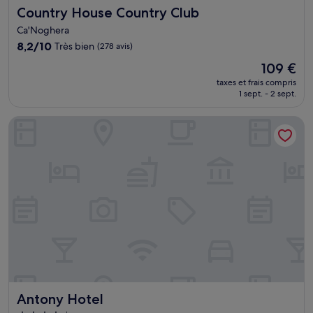
Country House Country Club
Country House Country Club
Ca'Noghera
8.2
8,2/10
Très bien
(278 avis)
sur
Le
109 €
10,
nouveau
Très
taxes et frais compris
prix
1 sept. - 2 sept.
bien,
est
(278 avis)
de
Antony Hotel
109 €
Antony Hotel
Antony Hotel