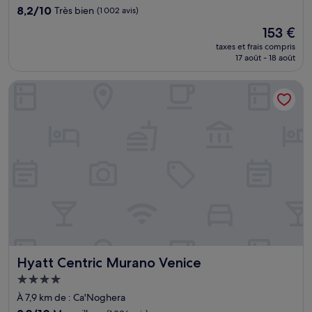
8.2
8,2/10
Très bien
(1 002 avis)
sur
Le
153 €
10,
nouveau
Très
taxes et frais compris
prix
17 août - 18 août
bien,
est
(1 002 avis)
de
Hyatt Centric Murano Venice
153 €
Hyatt Centric Murano Venice
Hyatt Centric Murano Venice
Hébergement
4.0 étoiles
À 7,9 km de : Ca'Noghera