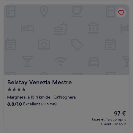
de
Belstay Venezia Mestre
147 €
Belstay Venezia Mestre
Belstay Venezia Mestre
Hébergement
4.0 étoiles
Marghera, à 13,4 km de : Ca'Noghera
8.8
8,8/10
Excellent
(386 avis)
sur
Le
97 €
10,
nouveau
Excellent,
taxes et frais compris
prix
11 août - 12 août
(386 avis)
est