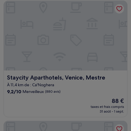
de
Staycity Aparthotels, Venice, Mestre
97 €
Staycity Aparthotels, Venice, Mestre
Staycity Aparthotels, Venice, Mestre
À 11,4 km de : Ca'Noghera
9.2
9,2/10
Merveilleux
(880 avis)
sur
Le
88 €
10,
nouveau
Merveilleux,
taxes et frais compris
prix
31 août - 1 sept.
(880 avis)
est
de
Hotel Bisanzio
88 €