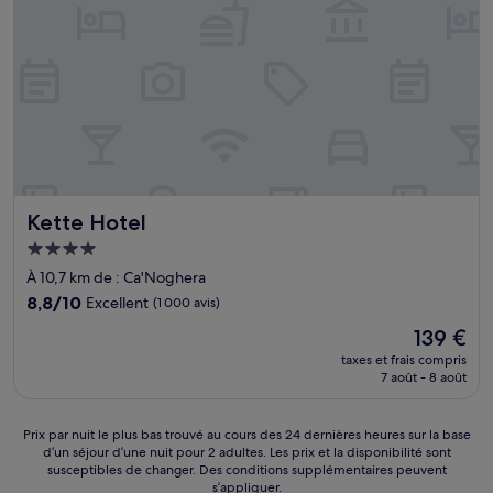
Kette Hotel
Kette Hotel
Hébergement
4.0 étoiles
À 10,7 km de : Ca'Noghera
8.8
8,8/10
Excellent
(1 000 avis)
sur
Le
139 €
10,
nouveau
Excellent,
taxes et frais compris
prix
7 août - 8 août
(1 000 avis)
est
de
139 €
Prix
Prix par nuit le plus bas trouvé au cours des 24 dernières heures sur la base
d’un séjour d’une nuit pour 2 adultes. Les prix et la disponibilité sont
par
susceptibles de changer. Des conditions supplémentaires peuvent
nuit
s’appliquer.