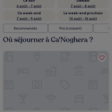
Ce soir
Demain
6 août - 7 août
7 août - 8 août
Ce week-end
Le week-end prochain
7 août - 9 août
14 août - 16 août
Recommandés
Prix (croissant)
Di
Où séjourner à Ca'Noghera ?
Country House Country Club