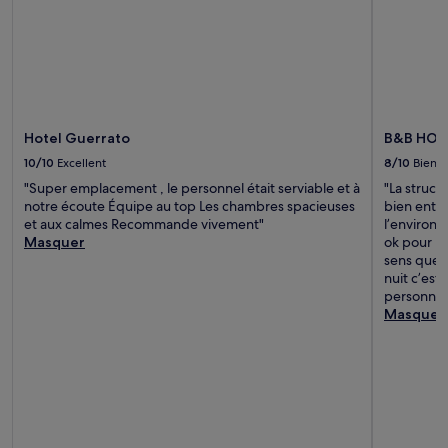
Hotel Guerrato
B&B HOTE
10/10
Excellent
8/10
Bien
"Super emplacement , le personnel était serviable et à
"La struct
notre écoute Équipe au top Les chambres spacieuses
bien entre
et aux calmes Recommande vivement"
l’environ
Masquer
ok pour un
sens que l
nuit c’est
personnel 
Masquer