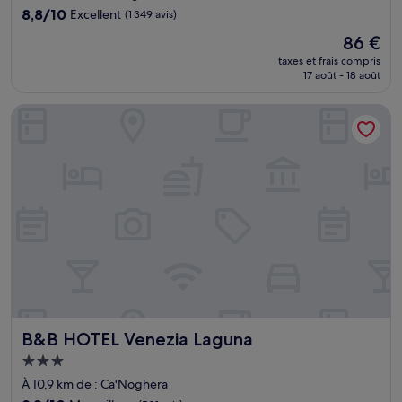
8.8
8,8/10
Excellent
(1 349 avis)
sur
Le
86 €
10,
nouveau
Excellent,
taxes et frais compris
prix
17 août - 18 août
(1 349 avis)
est
de
B&B HOTEL Venezia Laguna
86 €
B&B HOTEL Venezia Laguna
B&B HOTEL Venezia Laguna
Hébergement
3.0 étoiles
À 10,9 km de : Ca'Noghera