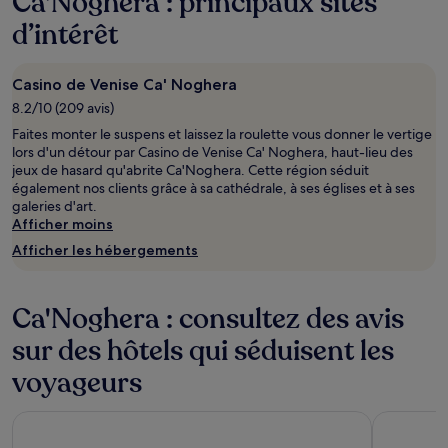
Ca'Noghera : principaux sites
de
changer.
d’intérêt
Des
conditions
supplémentaires
Casino de Venise Ca' Noghera
peuvent
8.2/10 (209 avis)
s’appliquer.
Faites monter le suspens et laissez la roulette vous donner le vertige
lors d'un détour par Casino de Venise Ca' Noghera, haut-lieu des
jeux de hasard qu'abrite Ca'Noghera. Cette région séduit
également nos clients grâce à sa cathédrale, à ses églises et à ses
galeries d'art.
Afficher moins
Afficher les hébergements
Ca'Noghera : consultez des avis
sur des hôtels qui séduisent les
voyageurs
Hotel Guerrato
B&B HOTEL