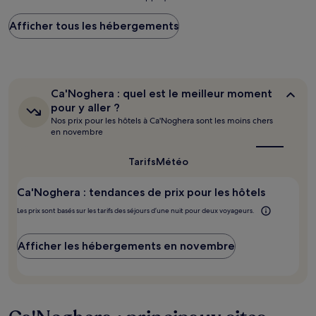
le
plus
Afficher tous les hébergements
bas
trouvé
au
cours
des
24 dernières
Ca'Noghera :
Ca'Noghera : quel est le meilleur moment
heures
quel
pour y aller ?
sur
est
Nos prix pour les hôtels à Ca'Noghera sont les moins chers
le
la
en novembre
meilleur
base
moment
d’un
pour
Tarifs
Météo
séjour
y
d’une
aller ?
nuit
Ca'Noghera : tendances de prix pour les hôtels
pour
Les prix sont basés sur les tarifs des séjours d’une nuit pour deux voyageurs.
2 adultes.
Les
prix
Afficher les hébergements en novembre
et
la
disponibilité
sont
susceptibles