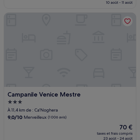
prix
10 août - 11 août
(1 002 avis)
est
de
Campanile Venice Mestre
204 €
Campanile Venice Mestre
Campanile Venice Mestre
Hébergement
3.0 étoiles
À 11,4 km de : Ca'Noghera
9.0
9,0/10
Merveilleux
(1 006 avis)
sur
Le
70 €
10,
nouveau
Merveilleux,
taxes et frais compris
prix
23 août - 24 août
(1 006 avis)