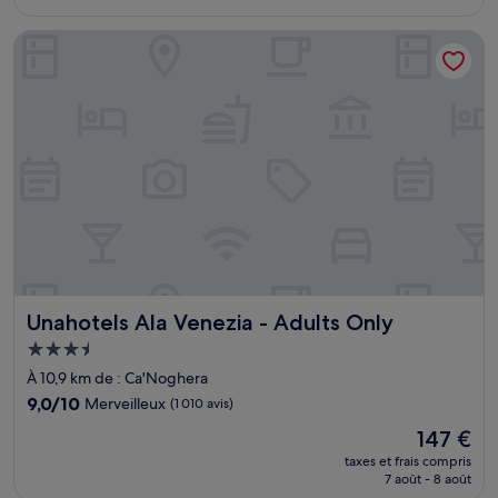
est
de
Unahotels Ala Venezia - Adults Only
70 €
Unahotels Ala Venezia - Adults Only
Unahotels Ala Venezia - Adults Only
Hébergement
3.5 étoiles
À 10,9 km de : Ca'Noghera
9.0
9,0/10
Merveilleux
(1 010 avis)
sur
Le
147 €
10,
nouveau
Merveilleux,
taxes et frais compris
prix
7 août - 8 août
(1 010 avis)
est