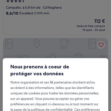
Hébergement
4.5 étoiles
Campalto, à 6,8 km de : Ca'Noghera
8.6
8,6/10
Excellent
(1 005 avis)
sur
Le
112 €
10,
nouveau
Excellent,
taxes et frais compris
prix
19 août - 20 août
(1 005 avis)
est
de
Hotel Venice Resort Airport
112 €
Nous prenons à coeur de
protéger vos données
Notre organisation et ses
16
partenaires stockent et/ou
accèdent à des informations, telles que les identifiants
uniques de cookies pour traiter les données personnelles,
sur un appareil. Vous pouvez accepter ou gérer vos
Hotel Venice Resort Airport
Hotel Venice Resort Airport
préférences en cliquant ci-dessous ou à tout moment sur
Hébergement
la page de la politique de confidentialité. Ces préférences