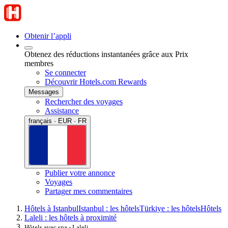
Obtenir l’appli
Obtenez des réductions instantanées grâce aux Prix
membres
Se connecter
Découvrir Hotels.com Rewards
Messages
Rechercher des voyages
Assistance
français · EUR · FR
Publier votre annonce
Voyages
Partager mes commentaires
Hôtels à Istanbul
Istanbul : les hôtels
Türkiye : les hôtels
Hôtels
Laleli : les hôtels à proximité
Hôtels avec spa - Laleli