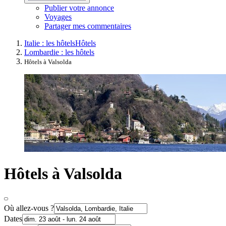
Publier votre annonce
Voyages
Partager mes commentaires
Italie : les hôtels
Hôtels
Lombardie : les hôtels
Hôtels à Valsolda
Hôtels à Valsolda
Où allez-vous ?
Dates