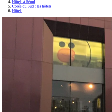
Hôtels à Séoul
Corée du Sud : les hôtels
Hôtels