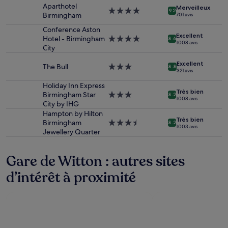
séjour
Aparthotel
Merveilleux
d’une
Hébergement
9.2
Birmingham
701 avis
nuit
4.0 étoiles
pour
Conference Aston
Excellent
2 adultes.
Hotel - Birmingham
Hébergement
8.6
1 008 avis
Les
City
4.0 étoiles
prix
Excellent
et
The Bull
Hébergement
8.8
321 avis
la
3.0 étoiles
disponibilité
Holiday Inn Express
sont
Très bien
Birmingham Star
Hébergement
8.2
1 008 avis
susceptibles
City by IHG
3.0 étoiles
de
Hampton by Hilton
changer.
Très bien
Birmingham
Hébergement
8.2
1 003 avis
Des
Jewellery Quarter
3.5 étoiles
conditions
supplémentaires
Gare de Witton : autres sites
peuvent
s’appliquer.
d’intérêt à proximité