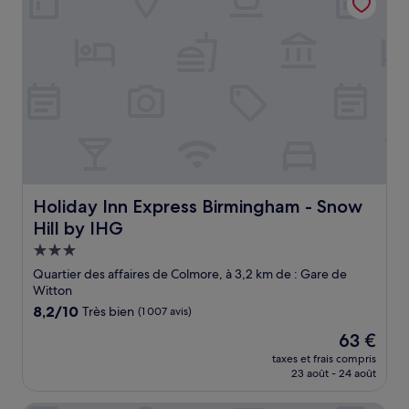
Holiday Inn Express Birmingham - Snow Hill by IHG
Holiday Inn Express Birmingham - Snow
Hill by IHG
Hébergement
3.0 étoiles
Quartier des affaires de Colmore, à 3,2 km de : Gare de
Witton
8.2
8,2/10
Très bien
(1 007 avis)
sur
Le
63 €
10,
nouveau
Très
taxes et frais compris
prix
23 août - 24 août
bien,
est
(1 007 avis)
de