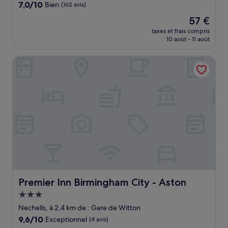
7.0
7,0/10
Bien
(162 avis)
sur
Le
57 €
10,
nouveau
Bien,
taxes et frais compris
prix
10 août - 11 août
(162 avis)
est
de
Premier Inn Birmingham City - Aston
57 €
Premier Inn Birmingham City - Aston
Premier Inn Birmingham City - Aston
Hébergement
3.0 étoiles
Nechells, à 2,4 km de : Gare de Witton
9.6
9,6/10
Exceptionnel
(4 avis)
sur