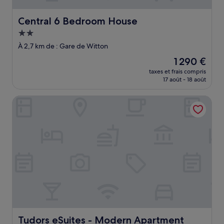
Central 6 Bedroom House
Central 6 Bedroom House
Hébergement
2.0 étoiles
À 2,7 km de : Gare de Witton
Le
1 290 €
nouveau
taxes et frais compris
prix
17 août - 18 août
est
de
Tudors eSuites - Modern Apartment
1 290 €
Tudors eSuites - Modern Apartment
Tudors eSuites - Modern Apartment