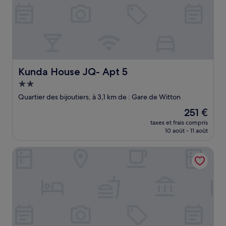
Kunda House JQ- Apt 5
Kunda House JQ- Apt 5
Hébergement
2.0 étoiles
Quartier des bijoutiers, à 3,1 km de : Gare de Witton
Le
251 €
nouveau
taxes et frais compris
prix
10 août - 11 août
est
de
Tudors eSuites - Budget Apartments
251 €