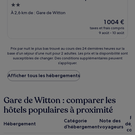
Hébergement
2.0 étoiles
À 2,6 km de : Gare de Witton
Le
1 004 €
nouveau
taxes et frais compris
prix
9 août - 10 août
est
de
1 004 €
Prix
Prix par nuit le plus bas trouvé au cours des 24 dernières heures sur la
base d’un séjour d’une nuit pour 2 adultes. Les prix et la disponibilité sont
par
susceptibles de changer. Des conditions supplémentaires peuvent
nuit
s’appliquer.
le
plus
Afficher tous les hébergements
bas
trouvé
au
cours
Gare de Witton : comparer les
des
24 dernières
hôtels populaires à proximité
heures
sur
Pe
la
Catégorie
Note des
Hébergement
déj
base
d’hébergement
voyageurs
com
d’un