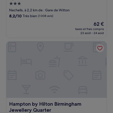
Hébergement
3.0 étoiles
Nechells, à 2,2 km de : Gare de Witton
8.2
8,2/10
Très bien
(1 008 avis)
sur
Le
62 €
10,
nouveau
Très
taxes et frais compris
prix
23 août - 24 août
bien,
est
(1 008 avis)
de
Hampton by Hilton Birmingham Jewellery Quarter
62 €
Hampton by Hilton Birmingham Jewellery Quarter
Hampton by Hilton Birmingham
Jewellery Quarter