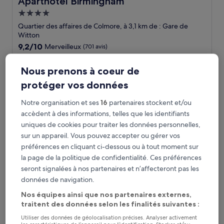
Aparthotel Birmingham
Hébergement
4.0 étoiles
Quartier des affaires de Colmore, à 3,1 km de : Gare de
Witton
9.2
9,2/10
Merveilleux
(701 avis)
sur
Le
69 €
10,
Nous prenons à coeur de
nouveau
Merveilleux,
taxes et frais compris
prix
30 août - 31 août
(701 avis)
protéger vos données
est
de
Conference Aston Hotel - Birmingham City
Notre organisation et ses
16
partenaires stockent et/ou
69 €
accèdent à des informations, telles que les identifiants
uniques de cookies pour traiter les données personnelles,
sur un appareil. Vous pouvez accepter ou gérer vos
préférences en cliquant ci-dessous ou à tout moment sur
la page de la politique de confidentialité. Ces préférences
seront signalées à nos partenaires et n’affecteront pas les
données de navigation.
Nos équipes ainsi que nos partenaires externes,
traitent des données selon les finalités suivantes :
Utiliser des données de géolocalisation précises. Analyser activement
Conference Aston Hotel - Birmingham City
Conference Aston Hotel - Birmingham