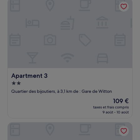
Apartment 3
63 €
Apartment 3
Apartment 3
Hébergement
2.0 étoiles
Quartier des bijoutiers, à 3,1 km de : Gare de Witton
Le
109 €
nouveau
taxes et frais compris
prix
9 août - 10 août
est
de
Fresher Space Home Stay
109 €