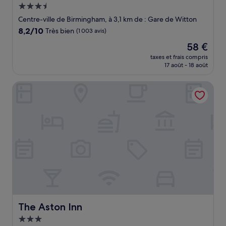
Hébergement
3.5 étoiles
Centre-ville de Birmingham, à 3,1 km de : Gare de Witton
8.2
8,2/10
Très bien
(1 003 avis)
sur
Le
58 €
10,
nouveau
Très
taxes et frais compris
prix
17 août - 18 août
bien,
est
(1 003 avis)
de
The Aston Inn
58 €
The Aston Inn
The Aston Inn
Hébergement