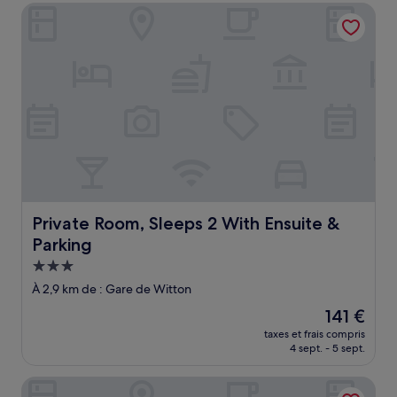
de
Private Room, Sleeps 2 With Ensuite & Parking
101 €
Private Room, Sleeps 2 With Ensuite & Parking
Private Room, Sleeps 2 With Ensuite &
Parking
Hébergement
3.0 étoiles
À 2,9 km de : Gare de Witton
Le
141 €
nouveau
taxes et frais compris
prix
4 sept. - 5 sept.
est
de
Holiday Inn Express Birmingham - Snow Hill by IHG
141 €