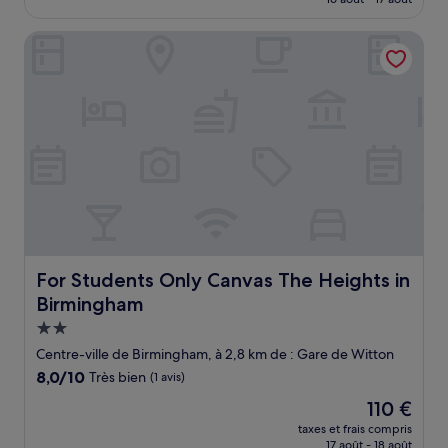
est
de
For Students Only Canvas The Heights in Birmingham
40 €
For Students Only Canvas The Heights in Birmingham
For Students Only Canvas The Heights in
Birmingham
Hébergement
2.0 étoiles
Centre-ville de Birmingham, à 2,8 km de : Gare de Witton
8.0
8,0/10
Très bien
(1 avis)
sur
Le
110 €
10,
nouveau
Très
taxes et frais compris
prix
17 août - 18 août
bien,