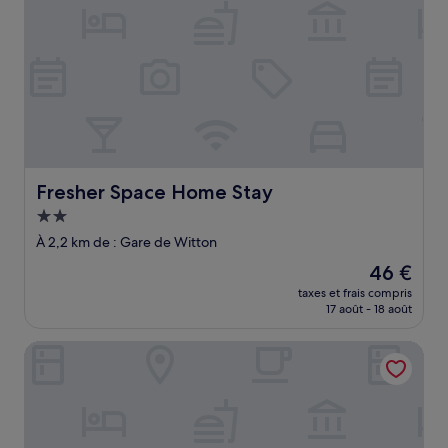
Fresher Space Home Stay
Fresher Space Home Stay
Hébergement
2.0 étoiles
À 2,2 km de : Gare de Witton
Le
46 €
nouveau
taxes et frais compris
prix
17 août - 18 août
est
de
Kunda House JQ- Apt 5
46 €