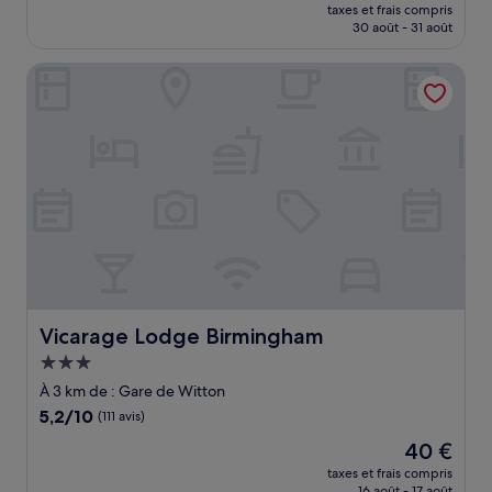
nouveau
Merveilleux,
taxes et frais compris
prix
30 août - 31 août
(1 006 avis)
est
de
Vicarage Lodge Birmingham
69 €
Vicarage Lodge Birmingham
Vicarage Lodge Birmingham
Hébergement
3.0 étoiles
À 3 km de : Gare de Witton
5.2
5,2/10
(111 avis)
sur
Le
40 €
10,
nouveau
(111 avis)
taxes et frais compris
prix
16 août - 17 août