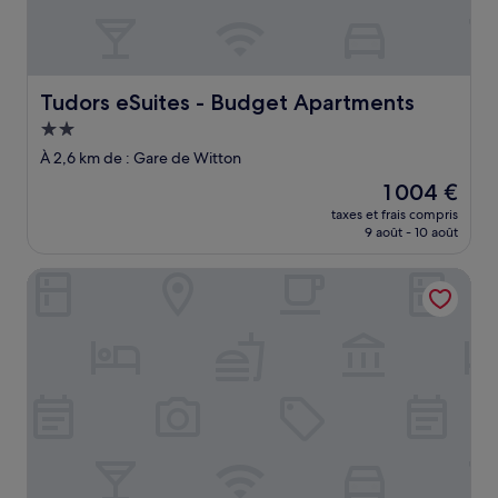
Tudors eSuites - Budget Apartments
Tudors eSuites - Budget Apartments
Hébergement
2.0 étoiles
À 2,6 km de : Gare de Witton
Le
1 004 €
nouveau
taxes et frais compris
prix
9 août - 10 août
est
de
Central 6 Bedroom House
1 004 €