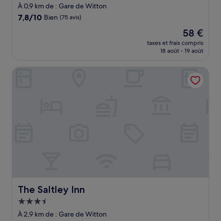
3.0 étoiles
À 0,9 km de : Gare de Witton
7.8
7,8/10
Bien
(75 avis)
sur
Le
58 €
10,
nouveau
Bien,
taxes et frais compris
prix
18 août - 19 août
(75 avis)
est
de
The Saltley Inn
58 €
The Saltley Inn
The Saltley Inn
Hébergement
3.5 étoiles
À 2,9 km de : Gare de Witton