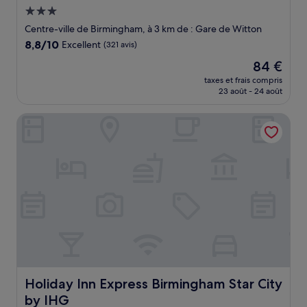
Hébergement
3.0 étoiles
Centre-ville de Birmingham, à 3 km de : Gare de Witton
8.8
8,8/10
Excellent
(321 avis)
sur
Le
84 €
10,
nouveau
Excellent,
taxes et frais compris
prix
23 août - 24 août
(321 avis)
est
de
Holiday Inn Express Birmingham Star City by IHG
84 €
Holiday Inn Express Birmingham Star City by IHG
Holiday Inn Express Birmingham Star City
by IHG