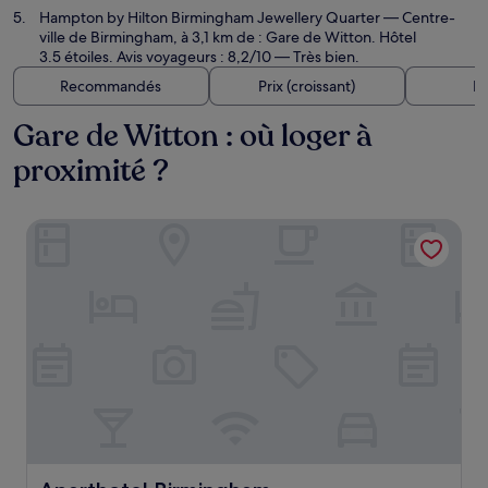
Hampton by Hilton Birmingham Jewellery Quarter
— Centre-
ville de Birmingham, à 3,1 km de : Gare de Witton. Hôtel
3.5 étoiles. Avis voyageurs : 8,2/10 — Très bien.
Recommandés
Prix (croissant)
Di
Gare de Witton : où loger à
proximité ?
Aparthotel Birmingham
Aparthotel Birmingham