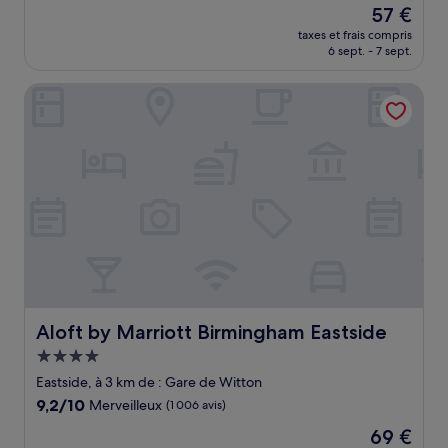
Le
57 €
10,
nouveau
Exceptionnel,
taxes et frais compris
prix
6 sept. - 7 sept.
(4 avis)
est
de
Aloft by Marriott Birmingham Eastside
57 €
Aloft by Marriott Birmingham Eastside
Aloft by Marriott Birmingham Eastside
Hébergement
4.0 étoiles
Eastside, à 3 km de : Gare de Witton
9.2
9,2/10
Merveilleux
(1 006 avis)
sur
Le
69 €
10,