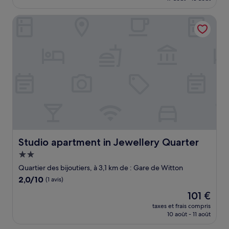
est
(1 avis)
de
Studio apartment in Jewellery Quarter
110 €
Studio apartment in Jewellery Quarter
Studio apartment in Jewellery Quarter
Hébergement
2.0 étoiles
Quartier des bijoutiers, à 3,1 km de : Gare de Witton
2.0
2,0/10
(1 avis)
sur
Le
101 €
10,
nouveau
(1 avis)
taxes et frais compris
prix
10 août - 11 août
est