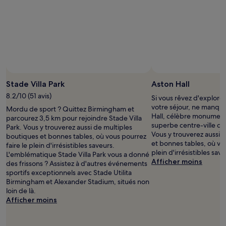
Photo prise par Adam Richardson
Photo
libre
Stade Villa Park
Aston Hall
de
8.2/10 (51 avis)
Si vous rêvez d'explorer
droits
votre séjour, ne manque
Mordu de sport ? Quittez Birmingham et
prise
Hall, célèbre monument
parcourez 3,5 km pour rejoindre Stade Villa
par
superbe centre-ville q
Park. Vous y trouverez aussi de multiples
Adam
Vous y trouverez aussi 
boutiques et bonnes tables, où vous pourrez
Richardson
et bonnes tables, où vou
faire le plein d'irrésistibles saveurs.
plein d'irrésistibles save
L'emblématique Stade Villa Park vous a donné
Afficher moins
des frissons ? Assistez à d'autres événements
sportifs exceptionnels avec Stade Utilita
Birmingham et Alexander Stadium, situés non
loin de là.
Afficher moins