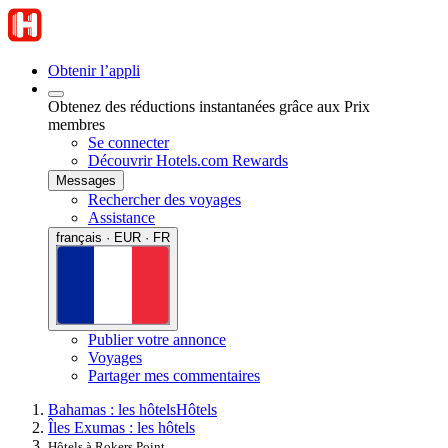
Obtenir l’appli
Obtenez des réductions instantanées grâce aux Prix
membres
Se connecter
Découvrir Hotels.com Rewards
Messages
Rechercher des voyages
Assistance
français · EUR · FR
Publier votre annonce
Voyages
Partager mes commentaires
Bahamas : les hôtels
Hôtels
Îles Exumas : les hôtels
Hôtels à Rokers Point