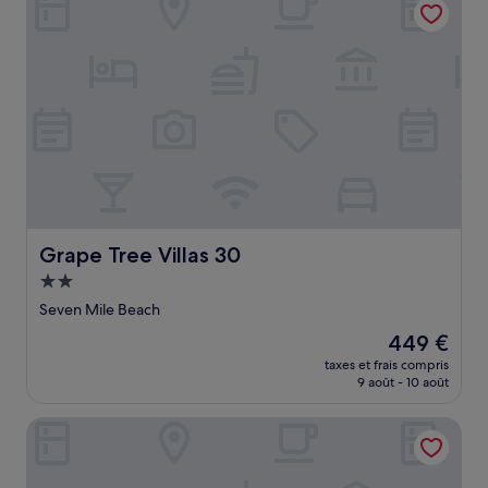
190 €
Grape Tree Villas 30
Grape Tree Villas 30
Hébergement
2.0 étoiles
Seven Mile Beach
Le
449 €
nouveau
taxes et frais compris
prix
9 août - 10 août
est
de
Morritts Tortuga Club
449 €