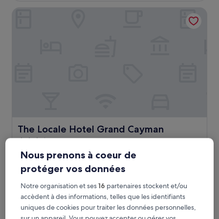
de
The Locale Hotel Grand Cayman
879 €
The Locale Hotel Grand Cayman
The Locale Hotel Grand Cayman
Hébergement
3.5 étoiles
Seven Mile Beach
Nous prenons à coeur de
9.4
9,4/10
Exceptionnel
(1 010 avis)
protéger vos données
sur
Le
175 €
10,
Notre organisation et ses
16
partenaires stockent et/ou
nouveau
Exceptionnel,
taxes et frais compris
prix
accèdent à des informations, telles que les identifiants
9 août - 10 août
(1 010 avis)
est
uniques de cookies pour traiter les données personnelles,
de
Hampton by Hilton Grand Cayman Seven Mile Beach
sur un appareil. Vous pouvez accepter ou gérer vos