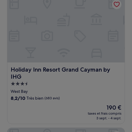
234 €
Holiday Inn Resort Grand Cayman by IHG
Holiday Inn Resort Grand Cayman by
IHG
Hébergement
3.5 étoiles
West Bay
8.2
8,2/10
Très bien
(683 avis)
sur
Le
190 €
10,
nouveau
Très
taxes et frais compris
prix
3 sept. - 4 sept.
bien,
est
(683 avis)
de
Grape Tree Villas 30