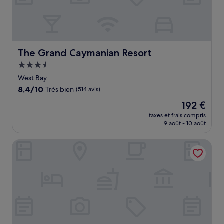
The Grand Caymanian Resort
The Grand Caymanian Resort
Hébergement
3.5 étoiles
West Bay
8.4
8,4/10
Très bien
(514 avis)
sur
Le
192 €
10,
nouveau
Très
taxes et frais compris
prix
9 août - 10 août
bien,
est
(514 avis)
de
Governors Village Seven Mile Beach Corridor
192 €