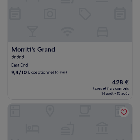
Morritt's Grand
Morritt's Grand
Hébergement
2.5 étoiles
East End
9.4
9,4/10
Exceptionnel
(6 avis)
sur
Le
428 €
10,
nouveau
Exceptionnel,
taxes et frais compris
prix
14 août - 15 août
(6 avis)
est
de
On The Bay
428 €