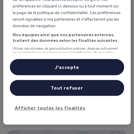
175 €
préférences en cliquant ci-dessous ou à tout moment sur
la page de la politique de confidentialité. Ces préférences
seront signalées à nos partenaires et n’affecteront pas les
données de navigation.
Nos équipes ainsi que nos partenaires externes,
traitent des données selon les finalités suivantes :
Utiliser des données de géolocalisation précises. Analyser activement
les caractéristiques de l’appareil pour l’identification. Stocker et/ou
accéder à des informations sur un appareil. Publicités et contenu
personnalisés, mesure de performance des publicités et du contenu,
études d’audience et développement de services.
J'accepte
Hampton by Hilton Grand Cayman Seven Mile Beach
Hampton by Hilton Grand Cayman
Liste de nos partenaires (fournisseurs)
Seven Mile Beach
Hébergement
Tout refuser
4.0 étoiles
Seven Mile Beach
9.2
9,2/10
Merveilleux
(868 avis)
sur
Afficher toutes les finalités
Le
234 €
10,
nouveau
Merveilleux,
taxes et frais compris
prix
15 août - 16 août
(868 avis)
est
de
Holiday Inn Resort Grand Cayman by IHG