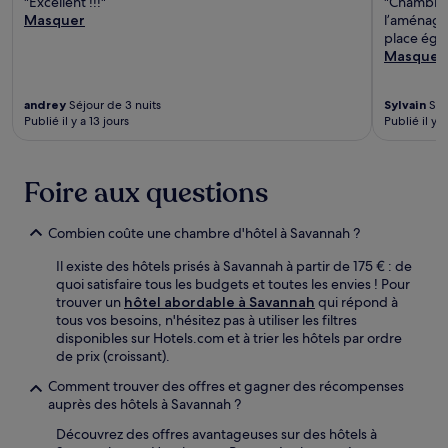
"Excellent !!!"
"Chambre 
Masquer
l’aménage
place éga
Masquer
andrey
Séjour de 3 nuits
Sylvain
Séj
Publié il y a 13 jours
Publié il y 
Foire aux questions
Combien coûte une chambre d'hôtel à Savannah ?
Il existe des hôtels prisés à Savannah à partir de 175 € : de
quoi satisfaire tous les budgets et toutes les envies ! Pour
trouver un
hôtel abordable à Savannah
qui répond à
tous vos besoins, n'hésitez pas à utiliser les filtres
disponibles sur Hotels.com et à trier les hôtels par ordre
de prix (croissant).
Comment trouver des offres et gagner des récompenses
auprès des hôtels à Savannah ?
Découvrez des offres avantageuses sur des hôtels à