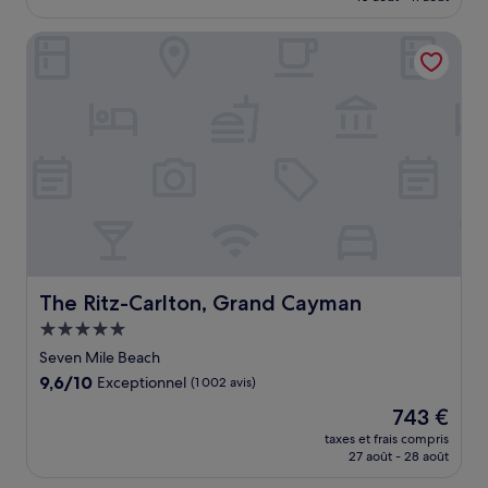
est
de
The Ritz-Carlton, Grand Cayman
216 €
The Ritz-Carlton, Grand Cayman
The Ritz-Carlton, Grand Cayman
Hébergement
5.0 étoiles
Seven Mile Beach
9.6
9,6/10
Exceptionnel
(1 002 avis)
sur
Le
743 €
10,
nouveau
Exceptionnel,
taxes et frais compris
prix
27 août - 28 août
(1 002 avis)
est