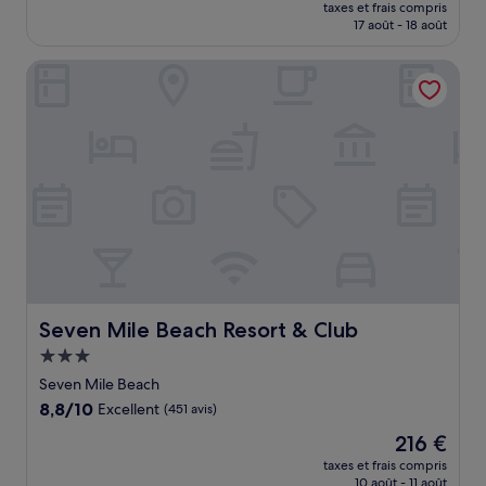
nouveau
Merveilleux,
taxes et frais compris
prix
17 août - 18 août
(1 010 avis)
est
de
Seven Mile Beach Resort & Club
555 €
Seven Mile Beach Resort & Club
Seven Mile Beach Resort & Club
Hébergement
3.0 étoiles
Seven Mile Beach
8.8
8,8/10
Excellent
(451 avis)
sur
Le
216 €
10,
nouveau
Excellent,
taxes et frais compris
prix
10 août - 11 août
(451 avis)