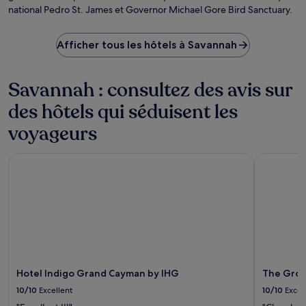
national Pedro St. James et Governor Michael Gore Bird Sanctuary.
Afficher tous les hôtels à Savannah
Savannah : consultez des avis sur
des hôtels qui séduisent les
voyageurs
Hotel Indigo Grand Cayman by IHG
The Grove
Hotel Indigo Grand Cayman by IHG
The Gro
10/10
Excellent
10/10
Excel