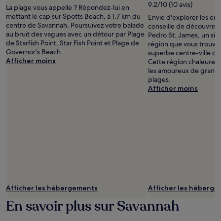
9.2/10 (10 avis)
La plage vous appelle ? Répondez-lui en
prise
mettant le cap sur Spotts Beach, à 1,7 km du
Envie d'explorer les en
par
centre de Savannah. Poursuivez votre balade
conseille de découvrir S
Tarina
au bruit des vagues avec un détour par Plage
Pedro St. James, un sit
Nicholas
de Starfish Point, Star Fish Point et Plage de
région que vous trouve
Governor's Beach.
superbe centre-ville qu
Afficher moins
Cette région chaleureu
les amoureux de grands
plages.
Afficher moins
Afficher les hébergements
Afficher les héberg
En savoir plus sur Savannah