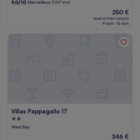
9.0
9,0/10
Merveilleux
(1 007 avis)
sur
Le
250 €
10,
nouveau
Merveilleux,
taxes et frais compris
prix
9 août - 10 août
(1 007 avis)
est
de
Villas Pappagallo 17
250 €
Villas Pappagallo 17
Villas Pappagallo 17
Hébergement
2.0 étoiles
West Bay
Le
346 €