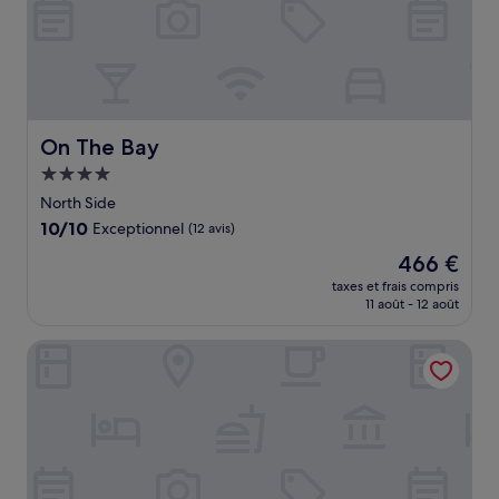
On The Bay
On The Bay
Hébergement
4.0 étoiles
North Side
10.0
10/10
Exceptionnel
(12 avis)
sur
Le
466 €
10,
nouveau
Exceptionnel,
taxes et frais compris
prix
11 août - 12 août
(12 avis)
est
de
The Grand Caymanian Resort
466 €