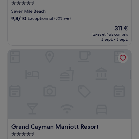
Hébergement
4.5 étoiles
Seven Mile Beach
9.8
9,8/10
Exceptionnel
(803 avis)
sur
Le
311 €
10,
nouveau
Exceptionnel,
taxes et frais compris
prix
2 sept. - 3 sept.
(803 avis)
est
de
Grand Cayman Marriott Resort
311 €
Grand Cayman Marriott Resort
Grand Cayman Marriott Resort
Hébergement