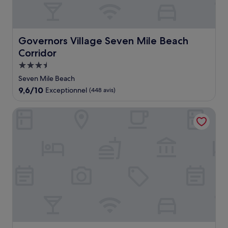
Governors Village Seven Mile Beach Corridor
Governors Village Seven Mile Beach
Corridor
Hébergement
3.5 étoiles
Seven Mile Beach
9.6
9,6/10
Exceptionnel
(448 avis)
sur
10,
ONE GT Grand Cayman
Exceptionnel,
(448 avis)