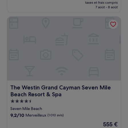
nouveau
taxes et frais compris
prix
7 août - 8 août
est
de
The Westin Grand Cayman Seven Mile Beach Resort & Spa
346 €
The Westin Grand Cayman Seven Mile Beach Resort & S
The Westin Grand Cayman Seven Mile
Beach Resort & Spa
Hébergement
4.5 étoiles
Seven Mile Beach
9.2
9,2/10
Merveilleux
(1 010 avis)
sur
Le
555 €
10,