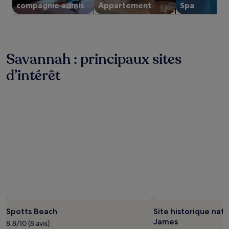
susceptibles
compagnie admis
Apparte­ment
Spa
de
changer.
Des
conditions
supplémentaires
Savannah : principaux sites
peuvent
s’appliquer.
d’intérêt
Photo prise par Tarina Nicholas
Photo
libre
Spotts Beach
Site historique nati
de
James
8.8/10 (8 avis)
droits