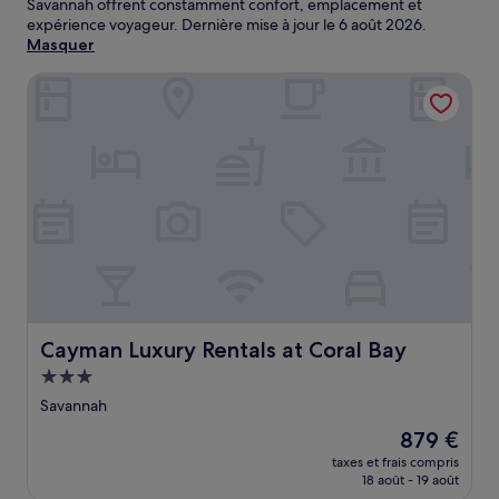
Savannah offrent constamment confort, emplacement et
expérience voyageur. Dernière mise à jour le
6 août 2026
.
Masquer
Cayman Luxury Rentals at Coral Bay
Cayman Luxury Rentals at Coral Bay
Cayman Luxury Rentals at Coral Bay
Hébergement
3.0 étoiles
Savannah
Le
879 €
nouveau
taxes et frais compris
prix
18 août - 19 août
est