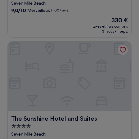
4.5 étoiles
Seven Mile Beach
9.0
9,0/10
Merveilleux
(1 007 avis)
sur
Le
330 €
10,
nouveau
Merveilleux,
taxes et frais compris
prix
31 août - 1 sept.
(1 007 avis)
est
de
The Sunshine Hotel and Suites
330 €
The Sunshine Hotel and Suites
The Sunshine Hotel and Suites
Hébergement
4.0 étoiles
Seven Mile Beach