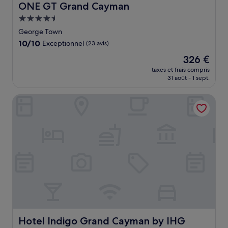
ONE GT Grand Cayman
ONE GT Grand Cayman
Hébergement
4.5 étoiles
George Town
10.0
10/10
Exceptionnel
(23 avis)
sur
Le
326 €
10,
nouveau
Exceptionnel,
taxes et frais compris
prix
31 août - 1 sept.
(23 avis)
est
de
Hotel Indigo Grand Cayman by IHG
326 €
Hotel Indigo Grand Cayman by IHG
Hotel Indigo Grand Cayman by IHG