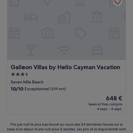
Galleon Villas by Hello Cayman Vacation
Galleon Villas by Hello Cayman Vacation
Hébergement
3.5 étoiles
Seven Mile Beach
10.0
10/10
Exceptionnel
(209 avis)
sur
Le
648 €
10,
nouveau
Exceptionnel,
taxes et frais compris
prix
4 sept. - 5 sept.
(209 avis)
est
de
648 €
Prix
Prix par nuit le plus bas trouvé au cours des 24 dernières heures sur la
base d’un séjour d’une nuit pour 2 adultes. Les prix et la disponibilité sont
par