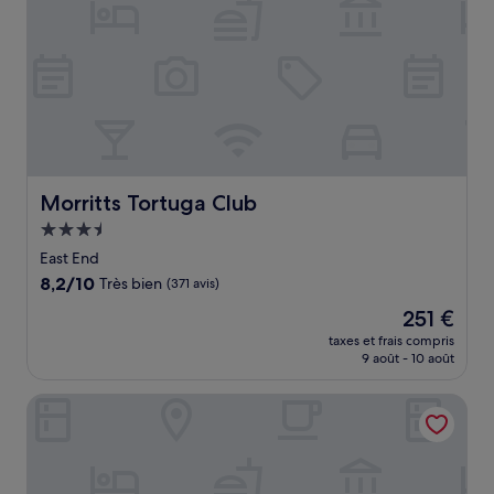
Morritts Tortuga Club
Morritts Tortuga Club
Hébergement
3.5 étoiles
East End
8.2
8,2/10
Très bien
(371 avis)
sur
Le
251 €
10,
nouveau
Très
taxes et frais compris
prix
9 août - 10 août
bien,
est
(371 avis)
de
Morritt's Grand
251 €