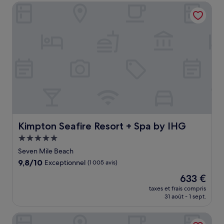
de
Kimpton Seafire Resort + Spa by IHG
743 €
Kimpton Seafire Resort + Spa by IHG
Kimpton Seafire Resort + Spa by IHG
Hébergement
5.0 étoiles
Seven Mile Beach
9.8
9,8/10
Exceptionnel
(1 005 avis)
sur
Le
633 €
10,
nouveau
Exceptionnel,
taxes et frais compris
prix
31 août - 1 sept.
(1 005 avis)
est
de
Galleon Villas by Hello Cayman Vacation
633 €