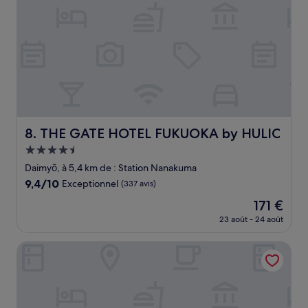
THE GATE HOTEL FUKUOKA by HULIC
8. THE GATE HOTEL FUKUOKA by HULIC
Hébergement
4.5 étoiles
Daimyō, à 5,4 km de : Station Nanakuma
9.4
9,4/10
Exceptionnel
(337 avis)
sur
Le
171 €
10,
nouveau
Exceptionnel,
23 août - 24 août
prix
(337 avis)
est
Solaria Nishitetsu Hotel Fukuoka
de
171 €