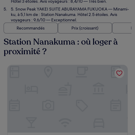
Hôtel 3 étoiles. Avis voyageurs : 8,4/10 — Très bien.
5. Snow Peak YAKEI SUITE ABURAYAMA FUKUOKA
— Minami-
ku, à 5,1 km de : Station Nanakuma. Hôtel 2.5 étoiles. Avis
voyageurs : 9,6/10 — Exceptionnel.
Recommandés
Prix (croissant)
Di
Station Nanakuma : où loger à
proximité ?
Tabi and.-light-hakata01