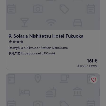
Solaria Nishitetsu Hotel Fukuoka
9. Solaria Nishitetsu Hotel Fukuoka
Hébergement
4.0 étoiles
Daimyō, à 5,3 km de : Station Nanakuma
9.4
9,4/10
Exceptionnel
(1 105 avis)
sur
Le
161 €
10,
nouveau
Exceptionnel,
2 sept. - 3 sept.
prix
(1 105 avis)
est
Nishitetsu Grand Hotel
de
161 €