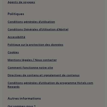
Agents de voyages
Port de Hakata : Hôtels avec sources chaudes à proximité
Port de Hakata : Hôtels familiaux à proximité
Politiques
Port de Hakata : Hôtels avec spa à proximité
Conditions générales d’utilisation
Hakata Riverain : hôtels à proximité
Conditions Générales d’Utilisation d’Abritel
Gare de Fukuoka Tenjin : hôtels à proximité
Accessibilité
Station Hashimoto : hôtels à proximité
Politique sur la protection des données
Station Ōhori-kōen : hôtels à proximité
Cookies
Station Watanabe-dori : hôtels à proximité
Mentions légales / Nous contacter
Station Meinohama : hôtels à proximité
Comment fonctionne notre site
Gare de Fukuoka Imajuku : hôtels à proximité
Directives de contenu et signalement de contenus
Gare de Fukuoka Kyūdai-Gakkentosh : hôtels à proximité
Conditions générales d’utilisation du programme Hotels.com
Gare de Kasuya Yusu : hôtels à proximité
Rewards
Brasserie Asahi Hakata : hôtels à proximité
Autres informations
Porte Hakata Sennen-no-Mon : hôtels à proximité
Fukuoka : hôtels Hôtels avec parking
Qui sommes-nous ?