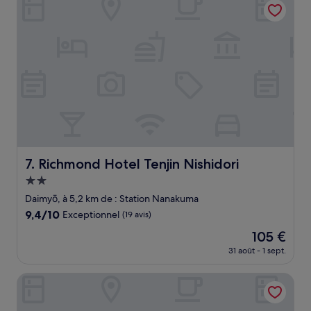
de
69 €
Richmond Hotel Tenjin Nishidori
7. Richmond Hotel Tenjin Nishidori
Hébergement
2.0 étoiles
Daimyō, à 5,2 km de : Station Nanakuma
9.4
9,4/10
Exceptionnel
(19 avis)
sur
Le
105 €
10,
nouveau
Exceptionnel,
31 août - 1 sept.
prix
(19 avis)
est
THE GATE HOTEL FUKUOKA by HULIC
de
105 €