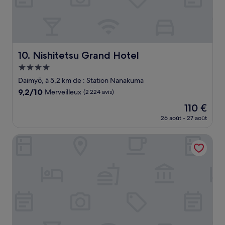
Nishitetsu Grand Hotel
10. Nishitetsu Grand Hotel
Hébergement
4.0 étoiles
Daimyō, à 5,2 km de : Station Nanakuma
9.2
9,2/10
Merveilleux
(2 224 avis)
sur
Le
110 €
10,
nouveau
Merveilleux,
26 août - 27 août
prix
(2 224 avis)
est
APA Hotel Fukuoka Tenjin Nishi
de
110 €