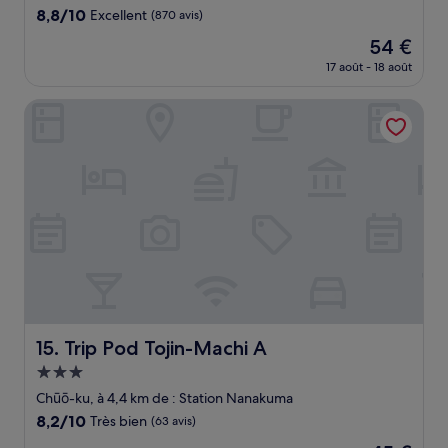
8.8
8,8/10
Excellent
(870 avis)
sur
Le
54 €
10,
nouveau
Excellent,
17 août - 18 août
prix
(870 avis)
est
Trip Pod Tojin-Machi A
de
54 €
Trip Pod Tojin-Machi A
15. Trip Pod Tojin-Machi A
Hébergement
3.0 étoiles
Chūō-ku, à 4,4 km de : Station Nanakuma
8.2
8,2/10
Très bien
(63 avis)
sur