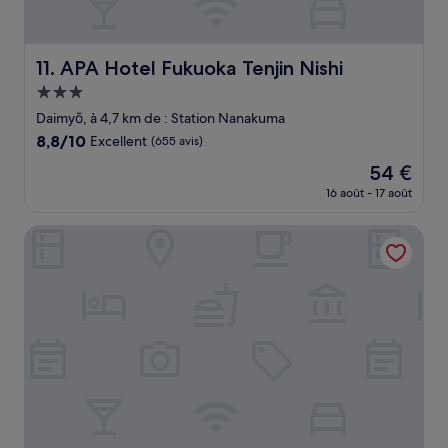
APA Hotel Fukuoka Tenjin Nishi
11. APA Hotel Fukuoka Tenjin Nishi
Hébergement
3.0 étoiles
Daimyō, à 4,7 km de : Station Nanakuma
8.8
8,8/10
Excellent
(655 avis)
sur
Le
54 €
10,
nouveau
Excellent,
16 août - 17 août
prix
(655 avis)
est
Grand Base Yakuin Odori
de
54 €