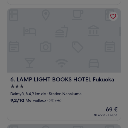
prix
(7 avis)
est
LAMP LIGHT BOOKS HOTEL Fukuoka
de
525 €
LAMP LIGHT BOOKS HOTEL Fukuoka
6. LAMP LIGHT BOOKS HOTEL Fukuoka
Hébergement
3.0 étoiles
Daimyō, à 4,9 km de : Station Nanakuma
9.2
9,2/10
Merveilleux
(512 avis)
sur
Le
69 €
10,
nouveau
Merveilleux,
31 août - 1 sept.
prix
(512 avis)
est
Richmond Hotel Tenjin Nishidori