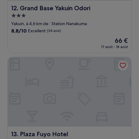
Grand Base Yakuin Odori
12. Grand Base Yakuin Odori
Hébergement
3.0 étoiles
Yakuin, à 4,6 km de : Station Nanakuma
8.8
8,8/10
Excellent
(34 avis)
sur
Le
66 €
10,
nouveau
Excellent,
17 août - 18 août
prix
(34 avis)
est
Plaza Fuyo Hotel
de
66 €
Plaza Fuyo Hotel
13. Plaza Fuyo Hotel