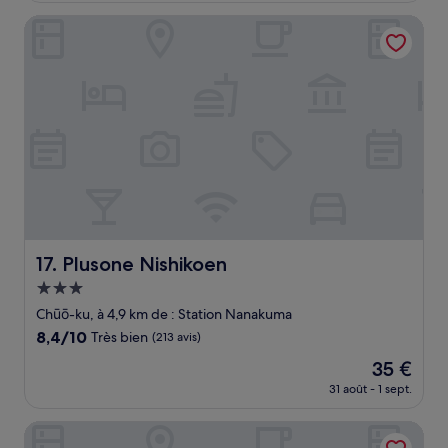
bien,
est
(29 avis)
Plusone Nishikoen
de
83 €
Plusone Nishikoen
17. Plusone Nishikoen
Hébergement
3.0 étoiles
Chūō-ku, à 4,9 km de : Station Nanakuma
8.4
8,4/10
Très bien
(213 avis)
sur
Le
35 €
10,
nouveau
Très
31 août - 1 sept.
prix
bien,
est
(213 avis)
Hotel Monte Hermana Fukuoka
de