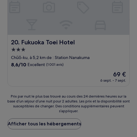
Fukuoka Toei Hotel
20. Fukuoka Toei Hotel
Hébergement
3.0 étoiles
Chūō-ku, à 5,2 km de : Station Nanakuma
8.6
8,6/10
Excellent
(1 001 avis)
sur
Le
69 €
10,
nouveau
Excellent,
6 sept. - 7 sept.
prix
(1 001 avis)
est
de
Prix
Prix par nuit le plus bas trouvé au cours des 24 dernières heures sur la
69 €
base d’un séjour d’une nuit pour 2 adultes. Les prix et la disponibilité sont
par
susceptibles de changer. Des conditions supplémentaires peuvent
nuit
s’appliquer.
le
plus
Afficher tous les hébergements
bas
trouvé
au