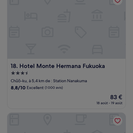
35 €
Hotel Monte Hermana Fukuoka
18. Hotel Monte Hermana Fukuoka
Hébergement
3.5 étoiles
Chūō-ku, à 5,4 km de : Station Nanakuma
8.8
8,8/10
Excellent
(1 000 avis)
sur
Le
83 €
10,
nouveau
Excellent,
18 août - 19 août
prix
(1 000 avis)
est
Hotel Cocon
de
83 €