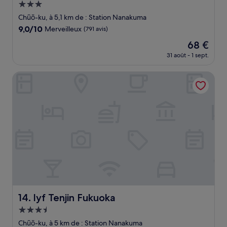
Hébergement
3.0 étoiles
Chūō-ku, à 5,1 km de : Station Nanakuma
9.0
9,0/10
Merveilleux
(791 avis)
sur
Le
68 €
10,
nouveau
Merveilleux,
31 août - 1 sept.
prix
(791 avis)
est
lyf Tenjin Fukuoka
de
68 €
lyf Tenjin Fukuoka
14. lyf Tenjin Fukuoka
Hébergement
3.5 étoiles
Chūō-ku, à 5 km de : Station Nanakuma