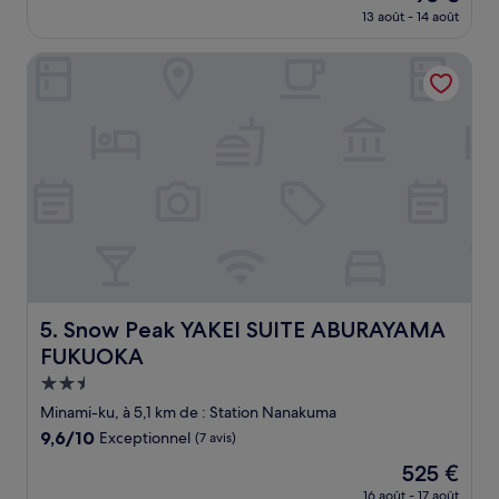
nouveau
Très
13 août - 14 août
prix
bien,
est
(26 avis)
Snow Peak YAKEI SUITE ABURAYAMA FUKUOKA
de
95 €
Snow Peak YAKEI SUITE ABURAYAMA FUKUOKA
5. Snow Peak YAKEI SUITE ABURAYAMA
FUKUOKA
Hébergement
2.5 étoiles
Minami-ku, à 5,1 km de : Station Nanakuma
9.6
9,6/10
Exceptionnel
(7 avis)
sur
Le
525 €
10,
nouveau
Exceptionnel,
16 août - 17 août