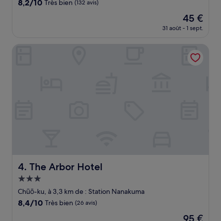
8.2
8,2/10
Très bien
(132 avis)
sur
Le
45 €
10,
nouveau
Très
31 août - 1 sept.
prix
bien,
est
(132 avis)
The Arbor Hotel
de
45 €
The Arbor Hotel
4. The Arbor Hotel
Hébergement
3.0 étoiles
Chūō-ku, à 3,3 km de : Station Nanakuma
8.4
8,4/10
Très bien
(26 avis)
sur
Le
95 €
10,