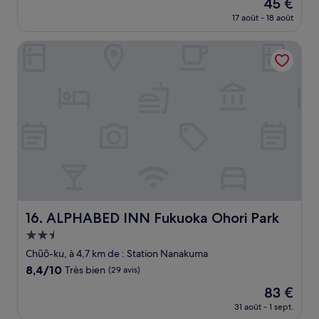
Le
45 €
10,
nouveau
Très
17 août - 18 août
prix
bien,
est
(63 avis)
ALPHABED INN Fukuoka Ohori Park
de
45 €
ALPHABED INN Fukuoka Ohori Park
16. ALPHABED INN Fukuoka Ohori Park
Hébergement
2.5 étoiles
Chūō-ku, à 4,7 km de : Station Nanakuma
8.4
8,4/10
Très bien
(29 avis)
sur
Le
83 €
10,
nouveau
Très
31 août - 1 sept.
prix