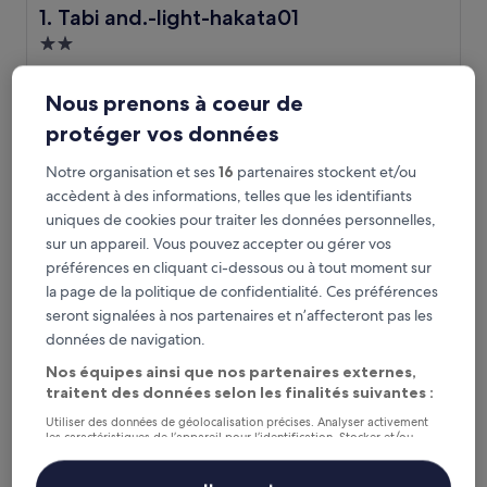
Tabi and.-light-hakata01
1. Tabi and.-light-hakata01
Hébergement
2.0 étoiles
Sawara-ku, à 3,1 km de : Station Nanakuma
9.2
9,2/10
Merveilleux
(5 avis)
Nous prenons à coeur de
sur
Le
87 €
protéger vos données
10,
nouveau
Merveilleux,
11 août - 12 août
prix
Notre organisation et ses
16
partenaires stockent et/ou
(5 avis)
est
accèdent à des informations, telles que les identifiants
HILLTOP RESORT FUKUOKA
de
uniques de cookies pour traiter les données personnelles,
87 €
sur un appareil. Vous pouvez accepter ou gérer vos
préférences en cliquant ci-dessous ou à tout moment sur
la page de la politique de confidentialité. Ces préférences
seront signalées à nos partenaires et n’affecteront pas les
données de navigation.
Nos équipes ainsi que nos partenaires externes,
traitent des données selon les finalités suivantes :
Utiliser des données de géolocalisation précises. Analyser activement
les caractéristiques de l’appareil pour l’identification. Stocker et/ou
HILLTOP RESORT FUKUOKA
accéder à des informations sur un appareil. Publicités et contenu
2. HILLTOP RESORT FUKUOKA
personnalisés, mesure de performance des publicités et du contenu,
Hébergement
études d’audience et développement de services.