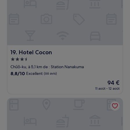
Hotel Cocon
19. Hotel Cocon
Hébergement
3.5 étoiles
Chūō-ku, à 5,1 km de : Station Nanakuma
8.8
8,8/10
Excellent
(66 avis)
sur
Le
94 €
10,
nouveau
Excellent,
11 août - 12 août
prix
(66 avis)
est
Fukuoka Toei Hotel
de
94 €