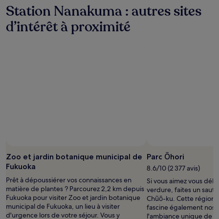
Station Nanakuma : autres sites
peuvent
s’appliquer.
d’intérêt à proximité
Zoo et jardin botanique municipal de
Parc Ōhori
Fukuoka
8.6/10 (2 377 avis)
Prêt à dépoussiérer vos connaissances en
Si vous aimez vous déla
matière de plantes ? Parcourez 2,2 km depuis
verdure, faites un saut à
Fukuoka pour visiter Zoo et jardin botanique
Chūō-ku. Cette région i
municipal de Fukuoka, un lieu à visiter
fascine également nos c
d'urgence lors de votre séjour. Vous y
l'ambiance unique de se