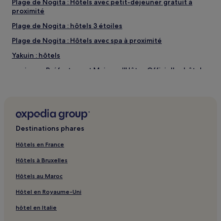
Plage de Nogita : Hôtels avec petit-déjeuner gratuit à
proximité
Plage de Nogita : hôtels 3 étoiles
Plage de Nogita : Hôtels avec spa à proximité
Yakuin : hôtels
Ancienne Préfecture et Maison d'Hôtes Officielle : hôtels
à proximité
Centre commercial Solaria Plaza : hôtels à proximité
Musée pour enfants Fukuoka Anpanman : hôtels à
proximité
Destinations phares
Nakagawa : hôtels
Hôtels en France
Terminal du port international de Hakata : hôtels à
proximité
Hôtels à Bruxelles
Muromi : hôtels
Hôtels au Maroc
Shiobaru : hôtels
Hôtel en Royaume-Uni
Ōdake : hôtels
hôtel en Italie
Musée de Fukuoka : hôtels à proximité