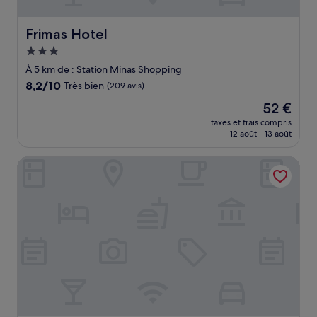
Frimas Hotel
Frimas Hotel
Hébergement
3.0 étoiles
À 5 km de : Station Minas Shopping
8.2
8,2/10
Très bien
(209 avis)
sur
Le
52 €
10,
nouveau
Très
taxes et frais compris
prix
12 août - 13 août
bien,
est
(209 avis)
de
Sul America Palace Hotel
52 €