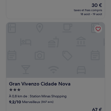
sur
Le
30 €
10,
nouveau
Bien,
taxes et frais compris
prix
18 août - 19 août
(26 avis)
est
de
Gran Vivenzo Cidade Nova
30 €
Gran Vivenzo Cidade Nova
Gran Vivenzo Cidade Nova
Hébergement
3.0 étoiles
À 0,8 km de : Station Minas Shopping
9.2
9,2/10
Merveilleux
(867 avis)
sur
Le
67 €
10,