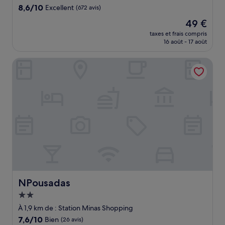
8.6
8,6/10
Excellent
(672 avis)
sur
Le
49 €
10,
nouveau
Excellent,
taxes et frais compris
prix
16 août - 17 août
(672 avis)
est
de
NPousadas
49 €
NPousadas
NPousadas
Hébergement
2.0 étoiles
À 1,9 km de : Station Minas Shopping
7.6
7,6/10
Bien
(26 avis)