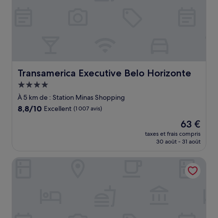
Transamerica Executive Belo Horizonte
Transamerica Executive Belo Horizonte
Hébergement
4.0 étoiles
À 5 km de : Station Minas Shopping
8.8
8,8/10
Excellent
(1 007 avis)
sur
Le
63 €
10,
nouveau
Excellent,
taxes et frais compris
prix
30 août - 31 août
(1 007 avis)
est
de
Hotel São Bento
63 €