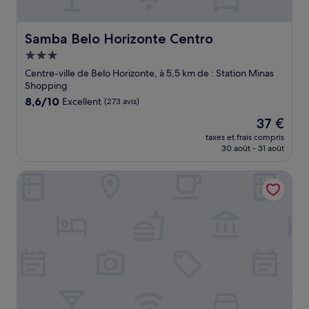
Samba Belo Horizonte Centro
Samba Belo Horizonte Centro
Hébergement
3.0 étoiles
Centre-ville de Belo Horizonte, à 5,5 km de : Station Minas
Shopping
8.6
8,6/10
Excellent
(273 avis)
sur
Le
37 €
10,
nouveau
Excellent,
taxes et frais compris
prix
30 août - 31 août
(273 avis)
est
de
Frimas Hotel
37 €