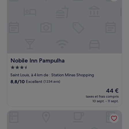
Nobile Inn Pampulha
Nobile Inn Pampulha
Hébergement
3.5 étoiles
Saint Louis, à 4 km de : Station Minas Shopping
8.8
8,8/10
Excellent
(1 234 avis)
sur
Le
44 €
10,
nouveau
Excellent,
taxes et frais compris
prix
10 sept. - 11 sept.
(1 234 avis)
est
de
B.Hotel 888
44 €