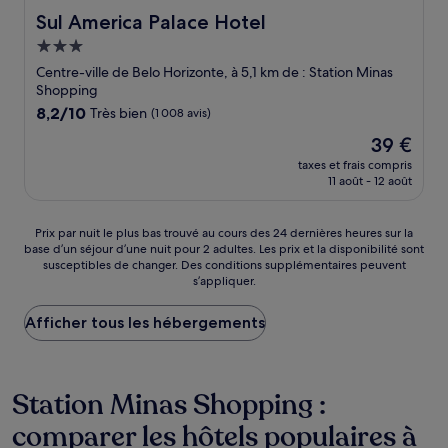
Sul America Palace Hotel
Sul America Palace Hotel
Hébergement
3.0 étoiles
Centre-ville de Belo Horizonte, à 5,1 km de : Station Minas
Shopping
8.2
8,2/10
Très bien
(1 008 avis)
sur
Le
39 €
10,
nouveau
Très
taxes et frais compris
prix
11 août - 12 août
bien,
est
(1 008 avis)
de
39 €
Prix
Prix par nuit le plus bas trouvé au cours des 24 dernières heures sur la
base d’un séjour d’une nuit pour 2 adultes. Les prix et la disponibilité sont
par
susceptibles de changer. Des conditions supplémentaires peuvent
nuit
s’appliquer.
le
plus
Afficher tous les hébergements
bas
trouvé
au
cours
Station Minas Shopping :
des
24 dernières
comparer les hôtels populaires à
heures