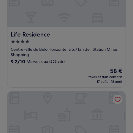
Life Residence
Life Residence
Hébergement
4.0 étoiles
Centre-ville de Belo Horizonte, à 5,7 km de : Station Minas
Shopping
9.2
9,2/10
Merveilleux
(253 avis)
sur
Le
58 €
10,
nouveau
Merveilleux,
taxes et frais compris
prix
17 août - 18 août
(253 avis)
est
de
Pampulha Flat Hotel
58 €