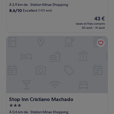
3.5 étoiles
À 2,9 km de : Station Minas Shopping
8.6
8,6/10
Excellent
(1 011 avis)
sur
Le
43 €
10,
nouveau
Excellent,
taxes et frais compris
prix
30 août - 31 août
(1 011 avis)
est
de
Stop Inn Cristiano Machado
43 €
Stop Inn Cristiano Machado
Stop Inn Cristiano Machado
Hébergement
3.0 étoiles
À 0,6 km de : Station Minas Shopping