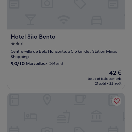
Hotel São Bento
Hotel São Bento
Hébergement
2.5 étoiles
Centre-ville de Belo Horizonte, à 5,5 km de : Station Minas
Shopping
9.0
9,0/10
Merveilleux
(661 avis)
sur
Le
42 €
10,
nouveau
Merveilleux,
taxes et frais compris
prix
21 août - 22 août
(661 avis)
est
de
Life Residence
42 €