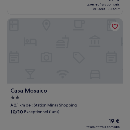
nouveau
Merveilleux,
taxes et frais compris
prix
30 août - 31 août
(867 avis)
est
de
Casa Mosaico
67 €
Casa Mosaico
Casa Mosaico
Hébergement
2.0 étoiles
À 2,1 km de : Station Minas Shopping
10.0
10/10
Exceptionnel
(1 avis)
sur
Le
19 €
10,
nouveau
Exceptionnel,
taxes et frais compris