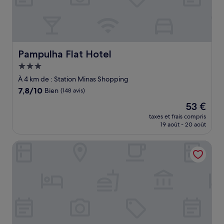
Pampulha Flat Hotel
Pampulha Flat Hotel
Hébergement
3.0 étoiles
À 4 km de : Station Minas Shopping
7.8
7,8/10
Bien
(148 avis)
sur
Le
53 €
10,
nouveau
Bien,
taxes et frais compris
prix
19 août - 20 août
(148 avis)
est
de
VIA SPE - Pousada
53 €