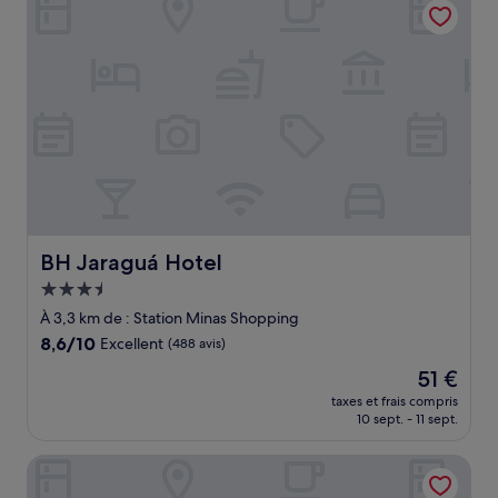
132 €
BH Jaraguá Hotel
BH Jaraguá Hotel
Hébergement
3.5 étoiles
À 3,3 km de : Station Minas Shopping
8.6
8,6/10
Excellent
(488 avis)
sur
Le
51 €
10,
nouveau
Excellent,
taxes et frais compris
prix
10 sept. - 11 sept.
(488 avis)
est
de
Nobile Inn Pampulha
51 €