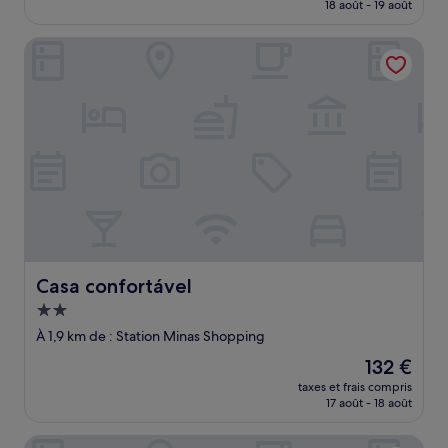
prix
18 août - 19 août
(1 avis)
est
de
Casa confortável
19 €
Casa confortável
Casa confortável
Hébergement
2.0 étoiles
À 1,9 km de : Station Minas Shopping
Le
132 €
nouveau
taxes et frais compris
prix
17 août - 18 août
est
de
BH Jaraguá Hotel