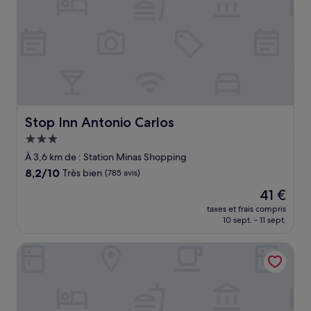
Stop Inn Antonio Carlos
Stop Inn Antonio Carlos
Hébergement
3.0 étoiles
À 3,6 km de : Station Minas Shopping
8.2
8,2/10
Très bien
(785 avis)
sur
Le
41 €
10,
nouveau
Très
taxes et frais compris
prix
10 sept. - 11 sept.
bien,
est
(785 avis)
de
Transamerica Executive Belo Horizonte
41 €