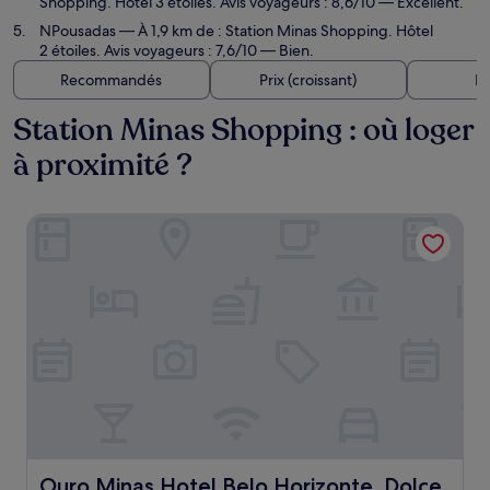
Shopping. Hôtel 3 étoiles. Avis voyageurs : 8,6/10 — Excellent.
NPousadas
— À 1,9 km de : Station Minas Shopping. Hôtel
2 étoiles. Avis voyageurs : 7,6/10 — Bien.
Recommandés
Prix (croissant)
Di
Station Minas Shopping : où loger
à proximité ?
Ouro Minas Hotel Belo Horizonte, Dolce by Wyndham
Ouro Minas Hotel Belo Horizonte, Dolce by Wyndham
Ouro Minas Hotel Belo Horizonte, Dolce