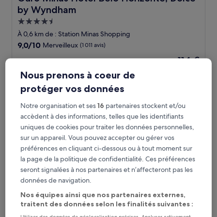
by Wyndham
Hébergement
4.5 étoiles
À 0,6 km de : Station Minas Shopping
9.0
9,0/10
Merveilleux
(1 011 avis)
sur
Le
114 €
10,
nouveau
Merveilleux,
taxes et frais compris
Nous prenons à coeur de
prix
16 août - 17 août
(1 011 avis)
est
protéger vos données
de
Esuites Belo Horizonte Minascasa
114 €
Notre organisation et ses
16
partenaires stockent et/ou
accèdent à des informations, telles que les identifiants
uniques de cookies pour traiter les données personnelles,
sur un appareil. Vous pouvez accepter ou gérer vos
préférences en cliquant ci-dessous ou à tout moment sur
la page de la politique de confidentialité. Ces préférences
seront signalées à nos partenaires et n’affecteront pas les
données de navigation.
Nos équipes ainsi que nos partenaires externes,
traitent des données selon les finalités suivantes :
Esuites Belo Horizonte Minascasa
Esuites Belo Horizonte Minascasa