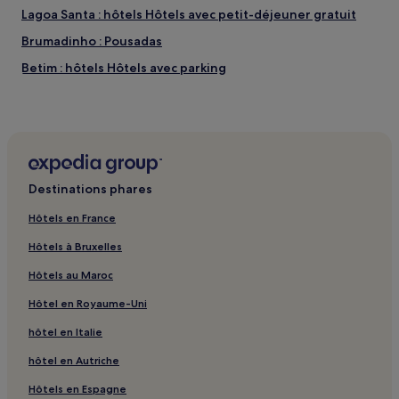
Lagoa Santa : hôtels Hôtels avec petit-déjeuner gratuit
Brumadinho : Pousadas
Betim : hôtels Hôtels avec parking
Betim : hôtels Hôtels d’affaires
Vespasiano : hôtels Hôtels avec petit-déjeuner gratuit
Ouro Preto : hôtels Hôtels avec parking
Ouro Preto : hôtels Hôtels avec petit-déjeuner gratuit
Destinations phares
Ouro Preto : hôtels Hôtels acceptant les animaux de
compagnie
Hôtels en France
Ouro Preto : Auberges de jeunesse
Hôtels à Bruxelles
Ouro Preto : Pousadas
Hôtels au Maroc
Ouro Preto : Auberges
Hôtel en Royaume-Uni
Ouro Preto : hôtels Hôtels pas chers
hôtel en Italie
Ouro Preto : hôtels 3 étoiles
hôtel en Autriche
Ouro Preto : hôtels Hôtels d’affaires
Hôtels en Espagne