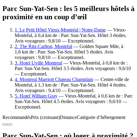
Parc Sun-Yat-Sen : les 5 meilleurs hôtels à
proximité en un coup d’œil
1. Le Petit Hôtel Vieux-Montréal | Notre-Dame
— Vieux-
Montréal, à 0,4 km de : Parc Sun-Yat-Sen. Hôtel 3 étoiles.
Avis voyageurs : 9,8/10 — Exceptionnel.
2. The Ritz-Carlton, Montréal
— Golden Square Mile, à
1,6 km de : Parc Sun-Yat-Sen. Hôtel 5 étoiles. Avis
voyageurs : 9,8/10 — Exceptionnel.
3. Hotel Uville Montreal
— Vieux-Montréal, à 0,8 km de :
Parc Sun-Yat-Sen. Hôtel 3.5 étoiles. Avis voyageurs : 9,6/10
— Exceptionnel.
4. Montreal Marriott Chateau Champlain
— Centre-ville de
Montréal, à 1,3 km de : Parc Sun-Yat-Sen. Hôtel 4 étoiles.
Avis voyageurs : 9,4/10 — Exceptionnel.
5. Hotel William Gray
— Vieux-Montréal, à 0,6 km de : Parc
Sun-Yat-Sen. Hôtel 4.5 étoiles. Avis voyageurs : 9,6/10 —
Exceptionnel.
Recommandés
Prix (croissant)
Distance
Catégorie d’hébergement
Parc Sun-Yat-Sen : où loger à proximité ?