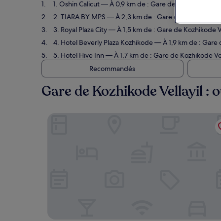
1. Oshin Calicut
— À 0,9 km de : Gare de Kozhikode Vella
2. TIARA BY MPS
— À 2,3 km de : Gare de Kozhikode Vel
3. Royal Plaza City
— À 1,5 km de : Gare de Kozhikode Vel
4. Hotel Beverly Plaza Kozhikode
— À 1,9 km de : Gare d
5. Hotel Hive Inn
— À 1,7 km de : Gare de Kozhikode Vell
Recommandés
Gare de Kozhikode Vellayil : o
Oshin Calicut