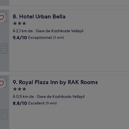
Hotel Urban Bella
8. Hotel Urban Bella
Hébergement
3.0 étoiles
À 2,1 km de : Gare de Kozhikode Vellayil
9.4
9,4/10
Exceptionnel
(3 avis)
sur
10,
Exceptionnel,
(3 avis)
Royal Plaza Inn by RAK Rooms
9. Royal Plaza Inn by RAK Rooms
Hébergement
3.0 étoiles
À 0,5 km de : Gare de Kozhikode Vellayil
8.8
8,8/10
Excellent
(5 avis)
sur
10,
Excellent,
(5 avis)