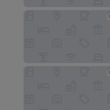
Treebo Casino
Sreenivas Lodge by Copperfolia