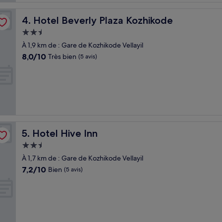
Hotel Beverly Plaza Kozhikode
4. Hotel Beverly Plaza Kozhikode
Hébergement
2.5 étoiles
À 1,9 km de : Gare de Kozhikode Vellayil
8.0
8,0/10
Très bien
(5 avis)
sur
10,
Très
bien,
(5 avis)
Hotel Hive Inn
5. Hotel Hive Inn
Hébergement
2.5 étoiles
À 1,7 km de : Gare de Kozhikode Vellayil
7.2
7,2/10
Bien
(5 avis)
sur
10,
Bien,
(5 avis)