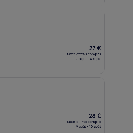
de
58 €
Le
27 €
nouveau
taxes et frais compris
prix
7 sept. - 8 sept.
est
de
27 €
Le
28 €
nouveau
taxes et frais compris
prix
9 août - 10 août
est