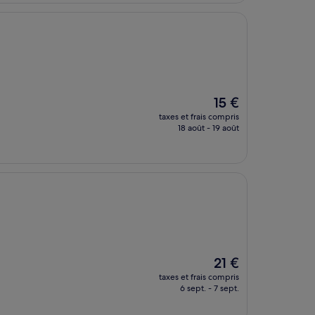
17 €
Le
15 €
nouveau
taxes et frais compris
prix
18 août - 19 août
est
de
15 €
Le
21 €
nouveau
taxes et frais compris
prix
6 sept. - 7 sept.
est
de