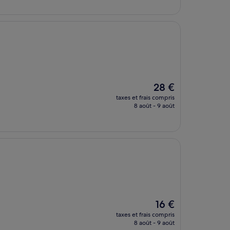
de
28 €
Le
28 €
nouveau
taxes et frais compris
prix
8 août - 9 août
est
de
28 €
Le
16 €
nouveau
taxes et frais compris
prix
8 août - 9 août