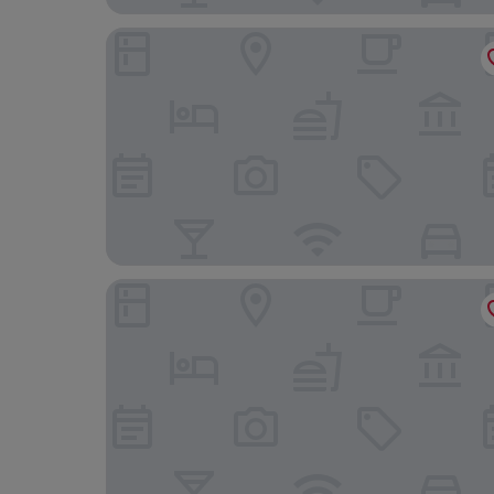
The Raviz Calicut
Gokulam Grand Kozhikode