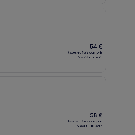
21 €
Le
54 €
nouveau
taxes et frais compris
prix
16 août - 17 août
est
de
54 €
Le
58 €
nouveau
taxes et frais compris
prix
9 août - 10 août
est