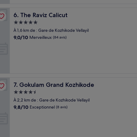
The Raviz Calicut
6. The Raviz Calicut
Hébergement
5.0 étoiles
À 1,6 km de : Gare de Kozhikode Vellayil
9.0
9,0/10
Merveilleux
(84 avis)
sur
10,
Merveilleux,
(84 avis)
Gokulam Grand Kozhikode
7. Gokulam Grand Kozhikode
Hébergement
4.5 étoiles
À 2,2 km de : Gare de Kozhikode Vellayil
9.8
9,8/10
Exceptionnel
(8 avis)
sur
10,
Exceptionnel,
(8 avis)