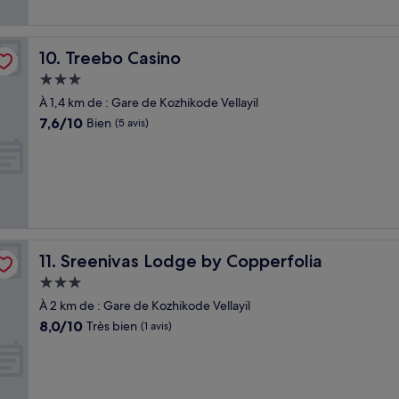
Treebo Casino
10. Treebo Casino
Hébergement
3.0 étoiles
À 1,4 km de : Gare de Kozhikode Vellayil
7.6
7,6/10
Bien
(5 avis)
sur
10,
Bien,
(5 avis)
Sreenivas Lodge by Copperfolia
11. Sreenivas Lodge by Copperfolia
Hébergement
3.0 étoiles
À 2 km de : Gare de Kozhikode Vellayil
8.0
8,0/10
Très bien
(1 avis)
sur
10,
Très
bien,