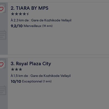
TIARA BY MPS
2. TIARA BY MPS
Hébergement
4.5 étoiles
À 2,3 km de : Gare de Kozhikode Vellayil
9.2
9,2/10
Merveilleux
(18 avis)
sur
10,
Merveilleux,
(18 avis)
Royal Plaza City
3. Royal Plaza City
Hébergement
3.0 étoiles
À 1,5 km de : Gare de Kozhikode Vellayil
10.0
10/10
Exceptionnel
(1 avis)
sur
10,
Exceptionnel,
(1 avis)