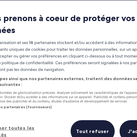
 prenons à coeur de protéger vos
nées
nisation et ses
16
partenaires stockent et/ou accèdent à des information
fiants uniques de cookies pour traiter les données personnelles, sur un ap
cepter ou gérer vos préférences en cliquant ci-dessous ou à tout momen
 politique de confidentialité. Ces préférences seront signalées à nos par
as
Gagnez des récompenses pour
ont pas les données de navigation.
chaque nuit séjournée
pes ainsi que nos partenaires externes, traitent des données se
 suivantes :
 données de géolocalisation précises. Analyser activement les caractéristiques de l’appare
tion. Stocker et/ou accéder à des informations sur un appareil. Publicités et contenu perso
ce des publicités et du contenu, études d’audience et développement de services.
os partenaires (fournisseurs)
Demain
Ce week-end
8 août - 9 août
7 août - 9 août
 les 5 meilleurs hôtels à proximité
her toutes les
Tout refuser
J'a
tés