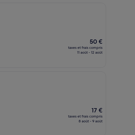
Le
50 €
nouveau
taxes et frais compris
prix
11 août - 12 août
est
de
50 €
Le
17 €
nouveau
taxes et frais compris
prix
8 août - 9 août
est
de