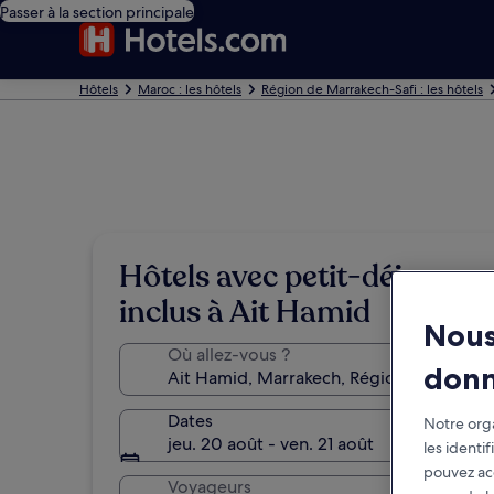
Passer à la section principale
Hôtels
Maroc : les hôtels
Région de Marrakech-Safi : les hôtels
Hôtels avec petit-déjeuner
inclus à Ait Hamid
Nous
Où allez-vous ?
don
Dates
Notre orga
jeu. 20 août - ven. 21 août
les identi
pouvez ac
Voyageurs