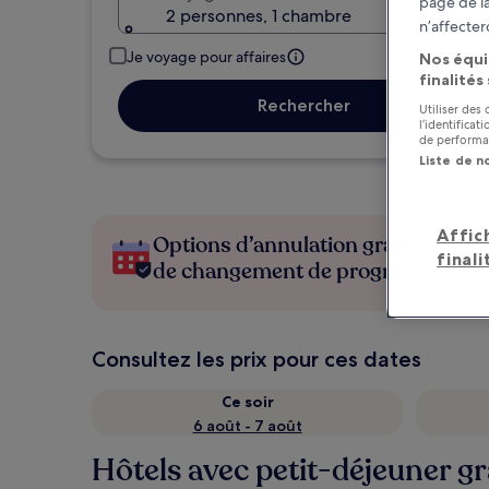
page de la
2 personnes, 1 chambre
n’affecter
Je voyage pour affaires
Nos équi
finalités
Rechercher
Utiliser des
l’identifica
de performan
Liste de n
Affic
Options d’annulation gratuite en c
finali
de changement de programme
Consultez les prix pour ces dates
Ce soir
6 août - 7 août
Hôtels avec petit-déjeuner gr