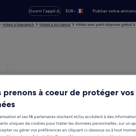
•
Ouvrir l’appli
EUR
Publier votre annon
Hôtels à Marrakech
Hôtels à Ait Hamid
Hôtels avec petit-déjeuner gratuit à
 prenons à coeur de protéger vos
nées
nisation et ses
16
partenaires stockent et/ou accèdent à des information
fiants uniques de cookies pour traiter les données personnelles, sur un ap
cepter ou gérer vos préférences en cliquant ci-dessous ou à tout momen