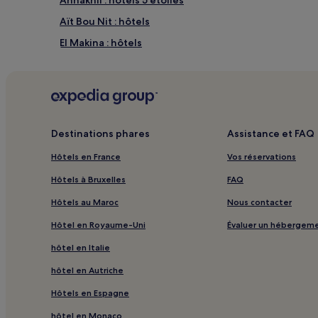
changer.
Des
Aït Bou Nit : hôtels
conditions
El Makina : hôtels
supplémentaires
peuvent
Noria Golf Club Marrakech : hôtels à proximité
s’appliquer.
Al Ouidane : hôtels 3 étoiles
Ghmate : hôtels
Club de golf PalmGolf Marrakech : hôtels à proximité
Destinations phares
Assistance et FAQ
Tassoultante : hôtels Hôtels avec piscine
Hôtels en France
Vos réservations
Tassoultante : hôtels Hôtels avec centre de fitness
Hôtels à Bruxelles
FAQ
Tassoultante : hôtels Hôtels avec cuisine
Hôtels au Maroc
Nous contacter
Tassoultante : Villas
Hôtel en Royaume-Uni
Évaluer un hébergem
Tassoultante : hôtels Hôtels pas chers
hôtel en Italie
Tassoultante : hôtels 2 étoiles
hôtel en Autriche
Tassoultante : hôtels 4 étoiles
Hôtels en Espagne
Tassoultante : hôtels Hôtels d’affaires
hôtel en Monaco