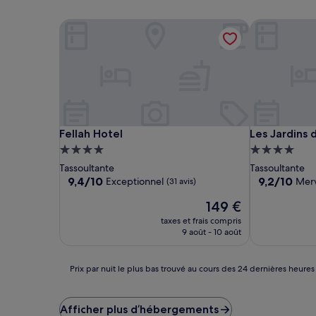
Fellah Hotel
Les Jardins d
Fellah Hotel
Les Jardins d
Fellah Hotel
Les Jardins 
Hébergement
Hébergemen
4.0 étoiles
4.0 étoiles
Tassoultante
Tassoultante
9.4
9.2
9,4/10
9,2/10
Exceptionnel
Merv
(31 avis)
sur
sur
Le
149 €
10,
10,
nouveau
Exceptionnel,
Merveilleux,
taxes et frais compris
prix
(31 avis)
(44 avis)
9 août - 10 août
est
de
149 €
Prix
Prix par nuit le plus bas trouvé au cours des 24 dernières heures
par
nuit
le
Afficher plus d’hébergements