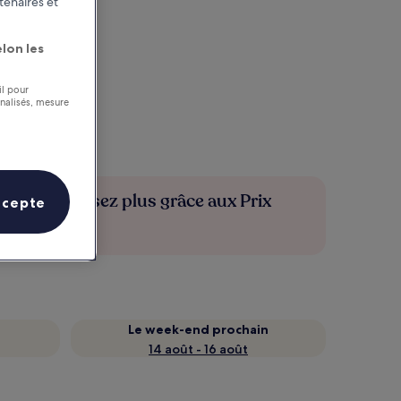
tenaires et
lon les
il pour
nnalisés, mesure
Économisez plus grâce aux Prix
ccepte
membres
Le week-end prochain
14 août - 16 août