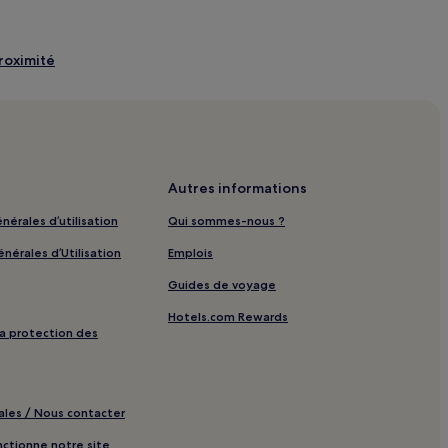
roximité
Autres informations
ec parking
nérales d’utilisation
Qui sommes-nous ?
ec petit-déjeuner gratuit
nérales d’Utilisation
Emplois
cceptant les animaux de compagnie
Guides de voyage
Hotels.com Rewards
luxe
 la protection des
ales / Nous contacter
outiques
tionne notre site