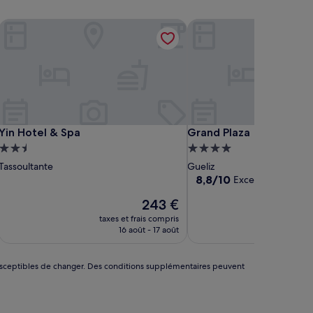
Yin Hotel & Spa
Grand Plaza
Yin Hotel & Spa
Grand Plaza
Yin Hotel & Spa
Grand Plaza
Hébergement
Hébergement
2.5 étoiles
4.0 étoiles
Tassoultante
Gueliz
8.8
8,8/10
Excellent
(280 avis)
sur
Le
243 €
10,
nouveau
Excellent,
taxes et frais compris
taxes 
prix
(280 avis)
16 août - 17 août
1
est
de
243 €
nt susceptibles de changer. Des conditions supplémentaires peuvent