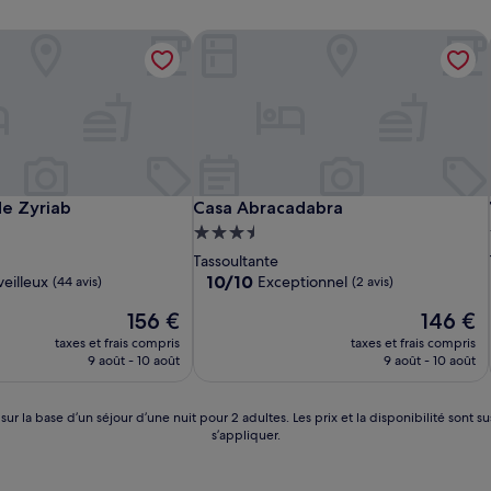
e Zyriab
Casa Abracadabra
e Zyriab
Casa Abracadabra
de Zyriab
Casa Abracadabra
t
Hébergement
3.5 étoiles
Tassoultante
10.0
10/10
eilleux
Exceptionnel
(44 avis)
(2 avis)
sur
Le
Le
156 €
146 €
10,
nouveau
nouveau
Exceptionnel,
taxes et frais compris
taxes et frais compris
prix
prix
(2 avis)
9 août - 10 août
9 août - 10 août
est
est
de
de
156 €
146 €
 sur la base d’un séjour d’une nuit pour 2 adultes. Les prix et la disponibilité so
s’appliquer.