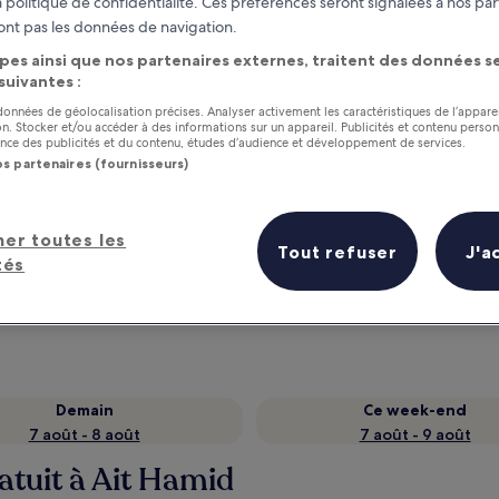
 politique de confidentialité. Ces préférences seront signalées à nos par
ont pas les données de navigation.
pes ainsi que nos partenaires externes, traitent des données se
 suivantes :
 données de géolocalisation précises. Analyser activement les caractéristiques de l’appare
tion. Stocker et/ou accéder à des informations sur un appareil. Publicités et contenu perso
ce des publicités et du contenu, études d’audience et développement de services.
os partenaires (fournisseurs)
her toutes les
as
Gagnez des récompenses pour
Tout refuser
J'a
tés
chaque nuit séjournée
Demain
Ce week-end
7 août - 8 août
7 août - 9 août
atuit à Ait Hamid