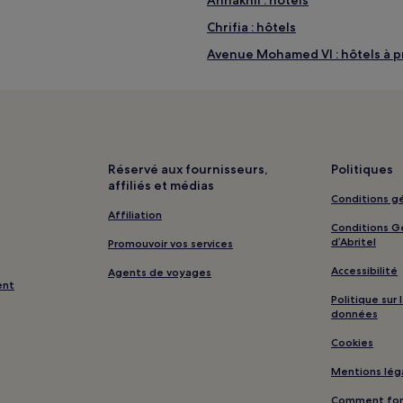
Chrifia : hôtels
Avenue Mohamed VI : hôtels à p
Oulad Hassoun : hôtels
Ghmate : hôtels 3 étoiles
Aghouatim : Maison d’hôtes
Srarhna : hôtels
Réservé aux fournisseurs,
Politiques
affiliés et médias
Tassoultante : hôtels Hôtels av
Conditions gé
Tassoultante : hôtels Hôtels av
Affiliation
Conditions Gé
Tassoultante : hôtels Hôtels a
d’Abritel
Promouvoir vos services
Tassoultante : Maison d’hôtes
Accessibilité
Agents de voyages
ent
Tassoultante : hôtels Hôtels de 
Politique sur
données
Tassoultante : hôtels 3 étoiles
Cookies
Tassoultante : hôtels 5 étoiles
Mentions lég
Tassoultante : hôtels Hôtels-b
Comment fonc