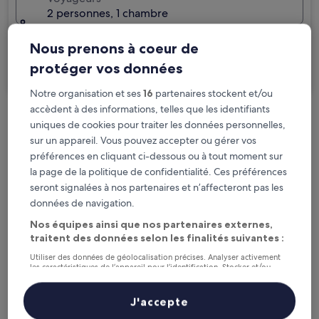
2 personnes, 1 chambre
Je voyage pour affaires
Nous prenons à coeur de
protéger vos données
Rechercher
Notre organisation et ses
16
partenaires stockent et/ou
accèdent à des informations, telles que les identifiants
Options d’annulation gratuite en cas de
uniques de cookies pour traiter les données personnelles,
sur un appareil. Vous pouvez accepter ou gérer vos
changement de programme
préférences en cliquant ci-dessous ou à tout moment sur
la page de la politique de confidentialité. Ces préférences
Gagnez des récompenses pour chaque
seront signalées à nos partenaires et n’affecteront pas les
nuit séjournée
données de navigation.
Nos équipes ainsi que nos partenaires externes,
Économisez plus grâce aux Prix membres
traitent des données selon les finalités suivantes :
Utiliser des données de géolocalisation précises. Analyser activement
les caractéristiques de l’appareil pour l’identification. Stocker et/ou
accéder à des informations sur un appareil. Publicités et contenu
personnalisés, mesure de performance des publicités et du contenu,
Consultez les prix pour ces dates
études d’audience et développement de services.
J'accepte
Liste de nos partenaires (fournisseurs)