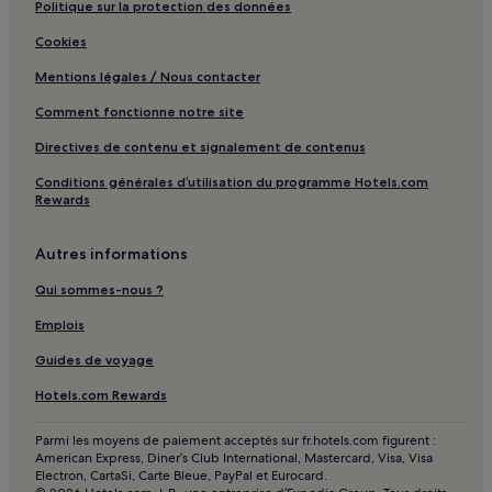
Politique sur la protection des données
Quartier suisse : hôtels Hôtels avec parking
Quartier suisse : hôtels
Cookies
Ennahdha : hôtels
Mentions légales / Nous contacter
Préfecture d'Agadir Ida-Outanane : hôtels Hôtels avec
Comment fonctionne notre site
parking
Directives de contenu et signalement de contenus
Préfecture d'Agadir Ida-Outanane : hôtels Hôtels avec centre
de fitness
Conditions générales d’utilisation du programme Hotels.com
Rewards
Préfecture d'Agadir Ida-Outanane : hôtels Hôtels avec petit-
déjeuner gratuit
Autres informations
Préfecture d'Agadir Ida-Outanane : hôtels Hôtels de luxe
Qui sommes-nous ?
Préfecture d'Agadir Ida-Outanane : hôtels
Emplois
Souss-Massa : hôtels Hôtels avec parking
Guides de voyage
Souss-Massa : hôtels Hôtels avec centre de fitness
Hotels.com Rewards
Souss-Massa : hôtels Hôtels avec petit-déjeuner gratuit
Souss-Massa : hôtels Hôtels avec cuisine
Parmi les moyens de paiement acceptés sur fr.hotels.com figurent :
American Express, Diner’s Club International, Mastercard, Visa, Visa
Souss-Massa : hôtels Hôtels acceptant les animaux de
Electron, CartaSi, Carte Bleue, PayPal et Eurocard.
compagnie