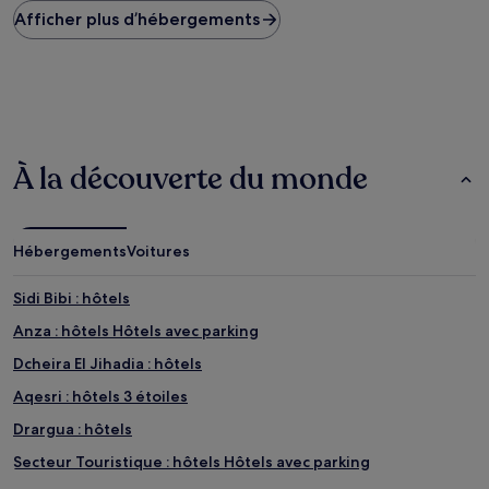
Afficher plus d’hébergements
bas
trouvé
au
cours
des
24 dernières
heures
sur
À la découverte du monde
la
base
d’un
séjour
Hébergements
Voitures
d’une
nuit
pour
Sidi Bibi : hôtels
2 adultes.
Anza : hôtels Hôtels avec parking
Les
prix
Dcheira El Jihadia : hôtels
et
la
Aqesri : hôtels 3 étoiles
disponibilité
Drargua : hôtels
sont
susceptibles
Secteur Touristique : hôtels Hôtels avec parking
de