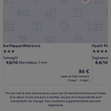
SurfAppartMorocco
Hyatt Plac
SurfAppartMorocco
Hyatt Pla
Hébergement
Hébergem
3.0 étoiles
5.0 étoiles
Tamraght
Taghazout
9.0
8.8
9,0/10
8,8/10
Merveilleux
E
(7 avis)
sur
sur
Le
86 €
10,
10,
nouveau
Merveilleux,
Excellent,
taxes et frais compris
prix
(7 avis)
(520 avis)
3 sept. - 4 sept.
est
de
86 €
Prix
Prix par nuit le plus bas trouvé au cours des 24 dernières heures sur la base
d’un séjour d’une nuit pour 2 adultes. Les prix et la disponibilité sont
par
susceptibles de changer. Des conditions supplémentaires peuvent
nuit
s’appliquer.
le
plus