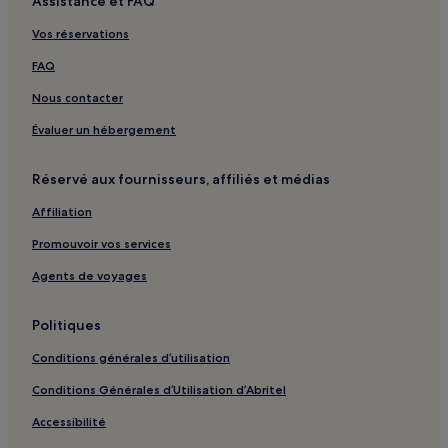
Assistance et FAQ
Aourir : hôtels Hôtels d’affaires
Vos réservations
Aourir : hôtels
Tamraght : hôtels Hôtels avec parking
FAQ
Tamraght : hôtels Hôtels avec centre de fitness
Nous contacter
Tamraght : hôtels Hôtels avec petit-déjeuner gratuit
Évaluer un hébergement
Téléphérique d’Agadir : hôtels à proximité
Réservé aux fournisseurs, affiliés et médias
Agadir : hôtels Hôtels avec parking
Affiliation
Agadir : hôtels Hôtels avec centre de fitness
Promouvoir vos services
Agadir : hôtels Hôtels avec petit-déjeuner gratuit
Agadir : Appart’hôtels
Agents de voyages
Agadir : hôtels Hôtels tout compris
Politiques
Agadir : hôtels
Conditions générales d’utilisation
Haut Founty : hôtels
Conditions Générales d’Utilisation d’Abritel
Cité Adrar : hôtels
Accessibilité
Cité Charaf : hôtels