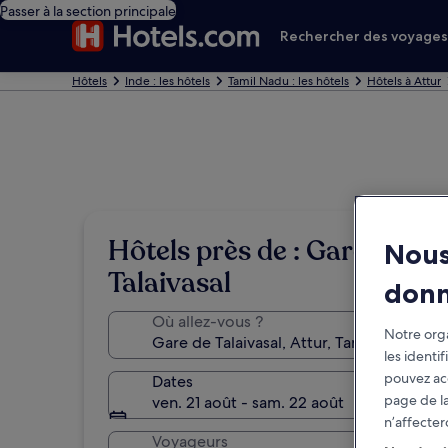
Passer à la section principale
Rechercher des voyage
Hôtels
Inde : les hôtels
Tamil Nadu : les hôtels
Hôtels à Attur
Hôtels près de : Gare de
Nous
Talaivasal
don
Où allez-vous ?
Notre orga
les identi
pouvez ac
Dates
page de la
ven. 21 août - sam. 22 août
n’affecter
Voyageurs