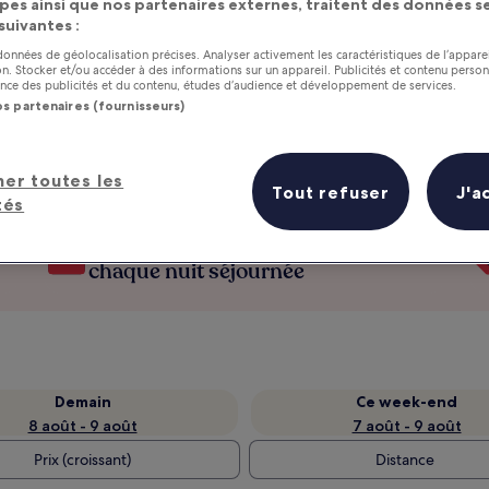
pes ainsi que nos partenaires externes, traitent des données se
 suivantes :
 données de géolocalisation précises. Analyser activement les caractéristiques de l’appare
tion. Stocker et/ou accéder à des informations sur un appareil. Publicités et contenu perso
ce des publicités et du contenu, études d’audience et développement de services.
os partenaires (fournisseurs)
her toutes les
Tout refuser
J'a
tés
as
Gagnez des récompenses pour
chaque nuit séjournée
Demain
Ce week-end
8 août - 9 août
7 août - 9 août
Prix (croissant)
Distance