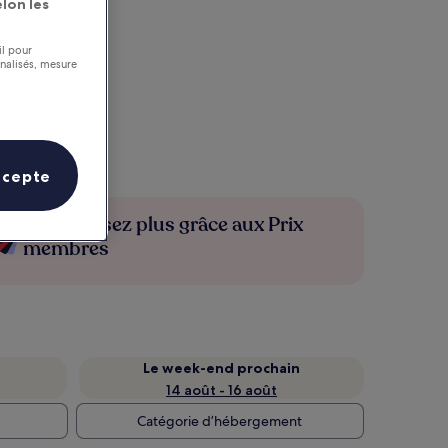
lon les
il pour
nnalisés, mesure
ccepte
Économisez plus grâce aux Prix
membres
Le week-end prochain
14 août - 16 août
Catégorie d’hébergement