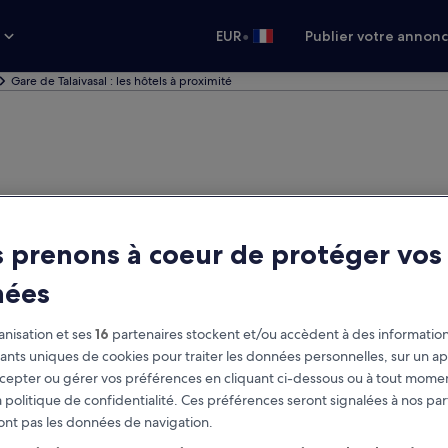
•
s
EUR
Publier votre annon
Gare de Talaivasal : les hôtels à proximité
 prenons à coeur de protéger vos
nées
nisation et ses
16
partenaires stockent et/ou accèdent à des information
fiants uniques de cookies pour traiter les données personnelles, sur un ap
cepter ou gérer vos préférences en cliquant ci-dessous ou à tout momen
 politique de confidentialité. Ces préférences seront signalées à nos par
ont pas les données de navigation.