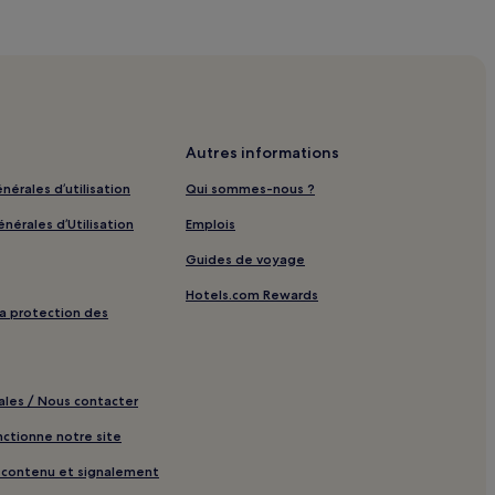
Autres informations
nérales d’utilisation
Qui sommes-nous ?
nérales d’Utilisation
Emplois
Guides de voyage
Hotels.com Rewards
 la protection des
ales / Nous contacter
tionne notre site
e contenu et signalement