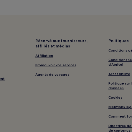
Réservé aux fournisseurs,
Politiques
affiliés et médias
Conditions gé
Affiliation
Conditions Gé
d’Abritel
Promouvoir vos services
Accessibilité
Agents de voyages
ent
Politique sur
données
Cookies
Mentions lég
Comment fonc
Directives d
de contenus