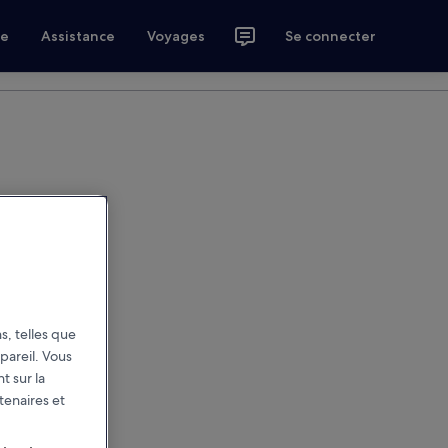
ce
Assistance
Voyages
Se connecter
s, telles que
pareil. Vous
t sur la
tenaires et