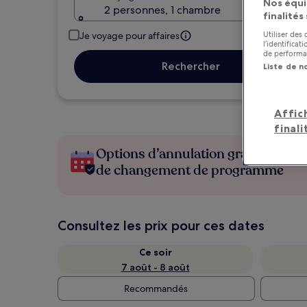
Nos équi
2 personnes, 1 chambre
finalités
Utiliser des
Je voyage pour affaires
l’identifica
de performan
Rechercher
Liste de n
Affic
finali
Options d’annulation gratuite en c
de changement de programme
Consultez les prix pour ces dates
Ce soir
7 août - 8 août
Recommandés