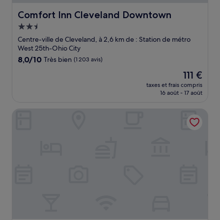
Comfort Inn Cleveland Downtown
Comfort Inn Cleveland Downtown
Hébergement
2.5 étoiles
Centre-ville de Cleveland, à 2,6 km de : Station de métro
West 25th-Ohio City
8.0
8,0/10
Très bien
(1 203 avis)
sur
Le
111 €
10,
nouveau
Très
taxes et frais compris
prix
16 août - 17 août
bien,
est
(1 203 avis)
de
Fidelity Hotel
111 €