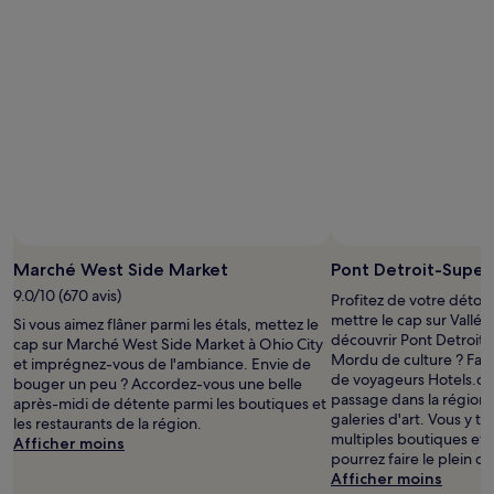
Photo prise par Amanda Williams
Photo
libre
Marché West Side Market
Pont Detroit-Super
de
9.0/10 (670 avis)
Profitez de votre détou
droits
mettre le cap sur Vallé
Si vous aimez flâner parmi les étals, mettez le
prise
découvrir Pont Detroit-
cap sur Marché West Side Market à Ohio City
par
Mordu de culture ? Fait
et imprégnez-vous de l'ambiance. Envie de
Amanda
de voyageurs Hotels.com
bouger un peu ? Accordez-vous une belle
Williams
passage dans la région 
après-midi de détente parmi les boutiques et
galeries d'art. Vous y t
les restaurants de la région.
multiples boutiques et 
Afficher moins
pourrez faire le plein d'i
Afficher moins