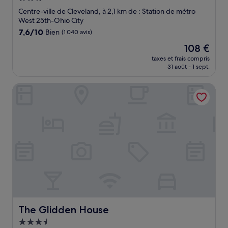
3.0 étoiles
Centre-ville de Cleveland, à 2,1 km de : Station de métro
West 25th-Ohio City
7.6
7,6/10
Bien
(1 040 avis)
sur
Le
108 €
10,
nouveau
Bien,
taxes et frais compris
prix
31 août - 1 sept.
(1 040 avis)
est
de
The Glidden House
108 €
The Glidden House
The Glidden House
Hébergement