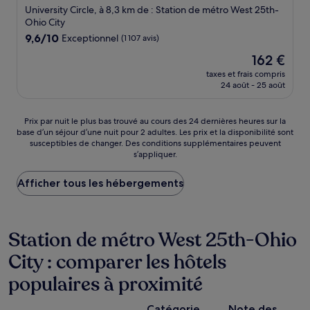
3.5 étoiles
University Circle, à 8,3 km de : Station de métro West 25th-
Ohio City
9.6
9,6/10
Exceptionnel
(1 107 avis)
sur
Le
162 €
10,
nouveau
Exceptionnel,
taxes et frais compris
prix
24 août - 25 août
(1 107 avis)
est
de
162 €
Prix
Prix par nuit le plus bas trouvé au cours des 24 dernières heures sur la
base d’un séjour d’une nuit pour 2 adultes. Les prix et la disponibilité sont
par
susceptibles de changer. Des conditions supplémentaires peuvent
nuit
s’appliquer.
le
plus
Afficher tous les hébergements
bas
trouvé
au
cours
Station de métro West 25th-Ohio
des
24 dernières
City : comparer les hôtels
heures
sur
populaires à proximité
la
base
P
d’un
Catégorie
Note des