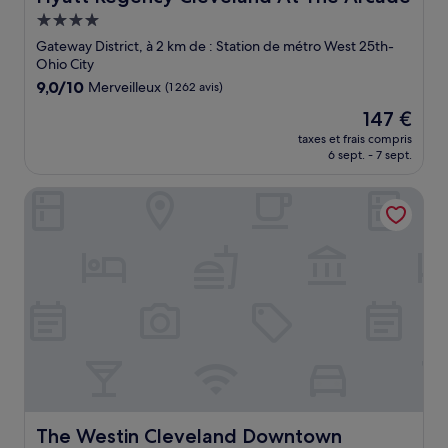
Hébergement
4.0 étoiles
Gateway District, à 2 km de : Station de métro West 25th-
Ohio City
9.0
9,0/10
Merveilleux
(1 262 avis)
sur
Le
147 €
10,
nouveau
Merveilleux,
taxes et frais compris
prix
6 sept. - 7 sept.
(1 262 avis)
est
de
The Westin Cleveland Downtown
147 €
The Westin Cleveland Downtown
The Westin Cleveland Downtown