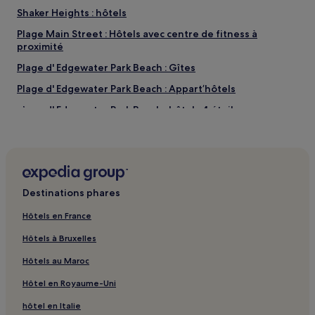
Shaker Heights : hôtels
Plage Main Street : Hôtels avec centre de fitness à
proximité
Plage d' Edgewater Park Beach : Gîtes
Plage d' Edgewater Park Beach : Appart’hôtels
Plage d' Edgewater Park Beach : hôtels 4 étoiles
Plage d' Edgewater Park Beach : Hôtels d’affaires à
proximité
Cathédrale Saint-Jean-l'Évangéliste : hôtels à proximité
Plage de Nickel Plate : hôtels 2 étoiles
Destinations phares
Réserve naturelle Bedford Reservation : hôtels à
Hôtels en France
proximité
Hôtels à Bruxelles
Dunham Tavern Museum : hôtels à proximité
The Corner Alley : hôtels à proximité
Hôtels au Maroc
Immeuble Huntington Bank Building : hôtels à proximité
Hôtel en Royaume-Uni
Plage de Perkins Beach : hôtels à proximité
hôtel en Italie