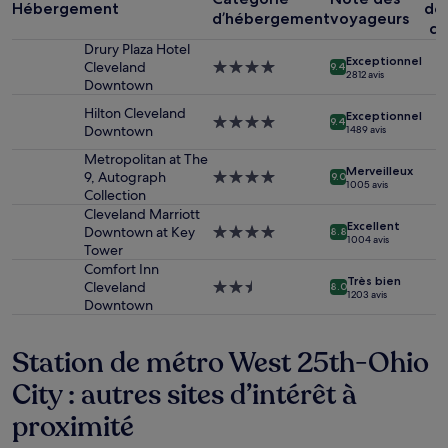
Hébergement
dé
séjour
d’hébergement
voyageurs
co
d’une
Drury Plaza Hotel
nuit
Exceptionnel
Cleveland
Hébergement
pour
9.4
2 812 avis
Downtown
4.0 étoiles
2 adultes.
Les
Hilton Cleveland
Exceptionnel
Hébergement
prix
9.4
Downtown
1 489 avis
4.0 étoiles
et
la
Metropolitan at The
Merveilleux
disponibilité
9, Autograph
Hébergement
9.0
1 005 avis
sont
Collection
4.0 étoiles
susceptibles
Cleveland Marriott
Excellent
de
Downtown at Key
Hébergement
8.8
1 004 avis
changer.
Tower
4.0 étoiles
Des
Comfort Inn
Très bien
conditions
Cleveland
Hébergement
8.0
1 203 avis
supplémentaires
Downtown
2.5 étoiles
peuvent
s’appliquer.
Station de métro West 25th-Ohio
City : autres sites d’intérêt à
proximité