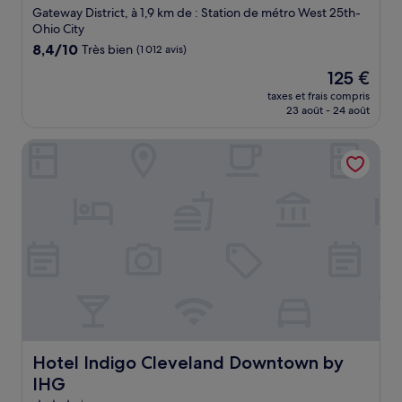
3.0 étoiles
Gateway District, à 1,9 km de : Station de métro West 25th-
Ohio City
8.4
8,4/10
Très bien
(1 012 avis)
sur
Le
125 €
10,
nouveau
Très
taxes et frais compris
prix
23 août - 24 août
bien,
est
(1 012 avis)
de
Hotel Indigo Cleveland Downtown by IHG
125 €
Hotel Indigo Cleveland Downtown by IHG
Hotel Indigo Cleveland Downtown by
IHG