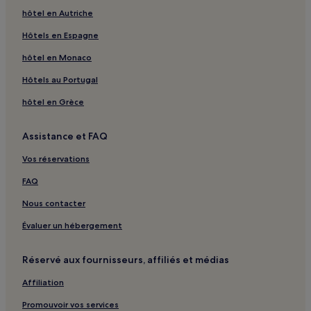
Newburgh Heights : hôtels
hôtel en Autriche
Brooklyn Heights : hôtels
Hôtels en Espagne
Canal Exploration Center : hôtels à proximité
hôtel en Monaco
Cleveland : hôtels Hôtels avec parking
Hôtels au Portugal
Cleveland : hôtels Hôtels avec centre de fitness
hôtel en Grèce
Cleveland : hôtels Hôtels avec petit-déjeuner gratuit
Cleveland : Gîtes
Assistance et FAQ
Cleveland : Appart’hôtels
Vos réservations
Cleveland : hôtels 2 étoiles
FAQ
Cleveland : hôtels 3 étoiles
Nous contacter
Cleveland : hôtels
Évaluer un hébergement
Seven Hills : hôtels
Elyria : hôtels Hôtels avec piscine
Réservé aux fournisseurs, affiliés et médias
Elyria : hôtels Hôtels avec petit-déjeuner gratuit
Affiliation
Ashtabula : hôtels Hôtels avec parking
Promouvoir vos services