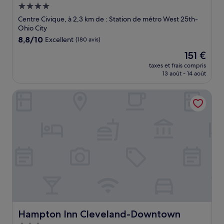
Hébergement
4.0 étoiles
Centre Civique, à 2,3 km de : Station de métro West 25th-
Ohio City
8.8
8,8/10
Excellent
(180 avis)
sur
Le
151 €
10,
nouveau
Excellent,
taxes et frais compris
prix
13 août - 14 août
(180 avis)
est
de
Hampton Inn Cleveland-Downtown
151 €
Hampton Inn Cleveland-Downtown
Hampton Inn Cleveland-Downtown