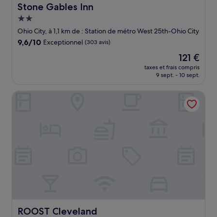
Stone Gables Inn
Stone Gables Inn
Hébergement
2.0 étoiles
Ohio City, à 1,1 km de : Station de métro West 25th-Ohio City
9.6
9,6/10
Exceptionnel
(303 avis)
sur
Le
121 €
10,
nouveau
Exceptionnel,
taxes et frais compris
prix
9 sept. - 10 sept.
(303 avis)
est
de
ROOST Cleveland
121 €
ROOST Cleveland
ROOST Cleveland