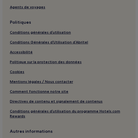
Independence : hôtels Hôtels avec petit-déjeuner gratuit
Agents de voyages
Geneva : hôtels Hôtels avec parking
Politiques
Geneva : hôtels Hôtels avec cuisine
Geneva : hôtels Hôtels acceptant les animaux de
Conditions générales d’utilisation
compagnie
Conditions Générales d’Utilisation d’Abritel
Geneva : Gîtes
Accessibilité
Geneva : hôtels 3 étoiles
Politique sur la protection des données
Medina : hôtels Hôtels avec parking
Cookies
Medina : hôtels 2 étoiles
Mentions légales / Nous contacter
Westlake : hôtels Hôtels avec parking
Comment fonctionne notre site
Westlake : hôtels Hôtels d’affaires
Directives de contenu et signalement de contenus
Ashland : hôtels Hôtels d’affaires
Conditions générales d’utilisation du programme Hotels.com
Beachwood : hôtels Hôtels avec petit-déjeuner gratuit
Rewards
Beachwood : hôtels Hôtels d’affaires
Beachwood : hôtels Hôtels familiaux
Autres informations