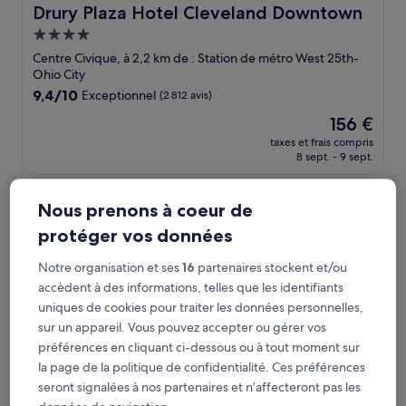
Drury Plaza Hotel Cleveland Downtown
Drury Plaza Hotel Cleveland Downtown
Hébergement
4.0 étoiles
Centre Civique, à 2,2 km de : Station de métro West 25th-
Ohio City
9.4
9,4/10
Exceptionnel
(2 812 avis)
sur
Le
156 €
10,
nouveau
Exceptionnel,
taxes et frais compris
prix
8 sept. - 9 sept.
(2 812 avis)
est
de
Hilton Cleveland Downtown
156 €
Nous prenons à coeur de
protéger vos données
Notre organisation et ses
16
partenaires stockent et/ou
accèdent à des informations, telles que les identifiants
uniques de cookies pour traiter les données personnelles,
sur un appareil. Vous pouvez accepter ou gérer vos
préférences en cliquant ci-dessous ou à tout moment sur
la page de la politique de confidentialité. Ces préférences
seront signalées à nos partenaires et n’affecteront pas les