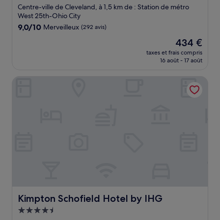
5.0 étoiles
Centre-ville de Cleveland, à 1,5 km de : Station de métro
West 25th-Ohio City
9.0
9,0/10
Merveilleux
(292 avis)
sur
Le
434 €
10,
nouveau
Merveilleux,
taxes et frais compris
prix
16 août - 17 août
(292 avis)
est
de
Kimpton Schofield Hotel by IHG
434 €
Kimpton Schofield Hotel by IHG
Kimpton Schofield Hotel by IHG
Hébergement