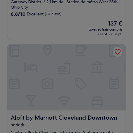
4.5 étoiles
Gateway District, à 2,1 km de : Station de métro West 25th-
Ohio City
8.8
8,8/10
Excellent
(1 015 avis)
sur
Le
137 €
10,
nouveau
Excellent,
taxes et frais compris
prix
7 sept. - 8 sept.
(1 015 avis)
est
de
Aloft by Marriott Cleveland Downtown
137 €
Aloft by Marriott Cleveland Downtown
Aloft by Marriott Cleveland Downtown
Hébergement
3.0 étoiles
Centre-ville de Cleveland, à 1,8 km de : Station de métro