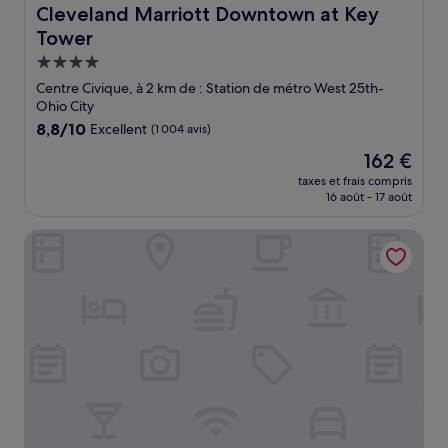
Cleveland Marriott Downtown at Key Tower
Cleveland Marriott Downtown at Key
Tower
Hébergement
4.0 étoiles
Centre Civique, à 2 km de : Station de métro West 25th-
Ohio City
8.8
8,8/10
Excellent
(1 004 avis)
sur
Le
162 €
10,
nouveau
Excellent,
taxes et frais compris
prix
16 août - 17 août
(1 004 avis)
est
de
Comfort Inn Cleveland Downtown
162 €