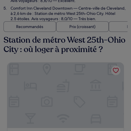
Avis voyageurs : 8,8/10 — Excellent.
Comfort Inn Cleveland Downtown
— Centre-ville de Cleveland,
à 2,6 km de : Station de métro West 25th-Ohio City. Hôtel
2.5 étoiles. Avis voyageurs : 8,0/10 — Très bien.
Recommandés
Prix (croissant)
Di
Station de métro West 25th-Ohio
City : où loger à proximité ?
Drury Plaza Hotel Cleveland Downtown