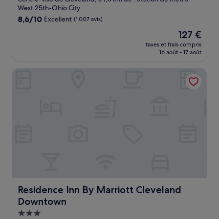
West 25th-Ohio City
8.6
8,6/10
Excellent
(1 007 avis)
sur
Le
127 €
10,
nouveau
Excellent,
taxes et frais compris
prix
16 août - 17 août
(1 007 avis)
est
de
Residence Inn By Marriott Cleveland Downtown
127 €
Residence Inn By Marriott Cleveland Downtown
Residence Inn By Marriott Cleveland
Downtown
Hébergement