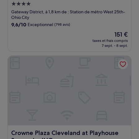
Hébergement
4.0 étoiles
Gateway District, à 1,8 km de : Station de métro West 25th-
Ohio City
9.6
9,6/10
Exceptionnel
(798 avis)
sur
Le
151 €
10,
nouveau
Exceptionnel,
taxes et frais compris
prix
7 sept. - 8 sept.
(798 avis)
est
de
Crowne Plaza Cleveland at Playhouse Square by IHG
151 €
Crowne Plaza Cleveland at Playhouse Square by IHG
Crowne Plaza Cleveland at Playhouse