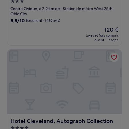
Hébergement
3.0 étoiles
Centre Civique, à 2,2 km de : Station de métro West 25th-
Ohio City
8.8
8,8/10
Excellent
(1 496 avis)
sur
Le
120 €
10,
nouveau
Excellent,
taxes et frais compris
prix
6 sept. - 7 sept.
(1 496 avis)
est
de
Hotel Cleveland, Autograph Collection
120 €
Hotel Cleveland, Autograph Collection
Hotel Cleveland, Autograph Collection
Hébergement