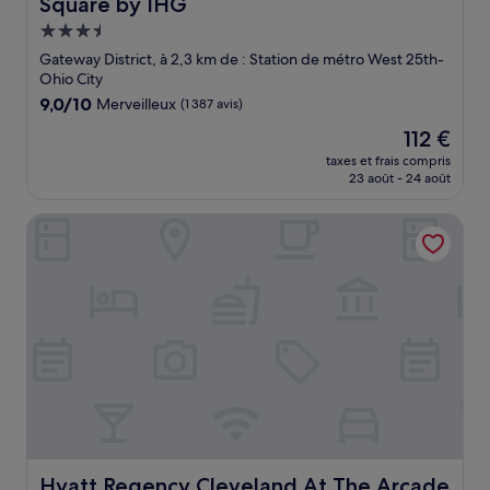
Square by IHG
Hébergement
3.5 étoiles
Gateway District, à 2,3 km de : Station de métro West 25th-
Ohio City
9.0
9,0/10
Merveilleux
(1 387 avis)
sur
Le
112 €
10,
nouveau
Merveilleux,
taxes et frais compris
prix
23 août - 24 août
(1 387 avis)
est
de
Hyatt Regency Cleveland At The Arcade
112 €
Hyatt Regency Cleveland At The Arcade
Hyatt Regency Cleveland At The Arcade