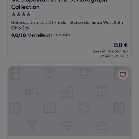
Collection
Hébergement
4.0 étoiles
Gateway District, à 2,1 km de : Station de métro West 25th-
Ohio City
9.0
9,0/10
Merveilleux
(1 005 avis)
sur
Le
158 €
10,
nouveau
Merveilleux,
taxes et frais compris
prix
30 août - 31 août
(1 005 avis)
est
de
Cleveland Marriott Downtown at Key Tower
158 €