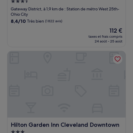
Hébergement
3.5 étoiles
Gateway District, à 1,9 km de : Station de métro West 25th-
Ohio City
8.4
8,4/10
Très bien
(1 822 avis)
sur
Le
112 €
10,
nouveau
Très
taxes et frais compris
prix
24 août - 25 août
bien,
est
(1 822 avis)
de
Hilton Garden Inn Cleveland Downtown
112 €
Hilton Garden Inn Cleveland Downtown
Hilton Garden Inn Cleveland Downtown
Hébergement