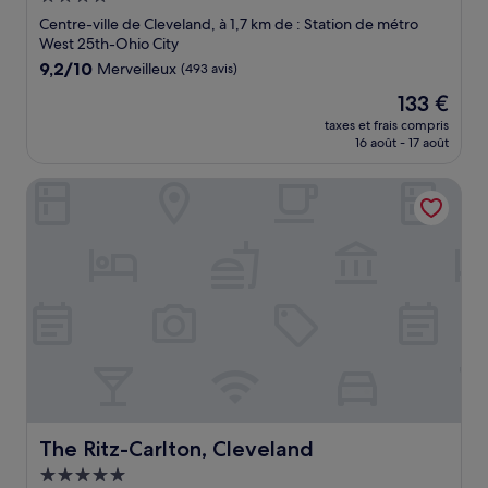
4.0 étoiles
Centre-ville de Cleveland, à 1,7 km de : Station de métro
West 25th-Ohio City
9.2
9,2/10
Merveilleux
(493 avis)
sur
Le
133 €
10,
nouveau
Merveilleux,
taxes et frais compris
prix
16 août - 17 août
(493 avis)
est
de
The Ritz-Carlton, Cleveland
133 €
The Ritz-Carlton, Cleveland
The Ritz-Carlton, Cleveland
Hébergement