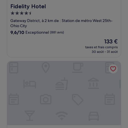
Fidelity Hotel
Fidelity Hotel
Hébergement
4.5 étoiles
Gateway District, à 2 km de : Station de métro West 25th-
Ohio City
9.6
9,6/10
Exceptionnel
(881 avis)
sur
Le
133 €
10,
nouveau
Exceptionnel,
taxes et frais compris
prix
30 août - 31 août
(881 avis)
est
de
Stone Gables Inn
133 €