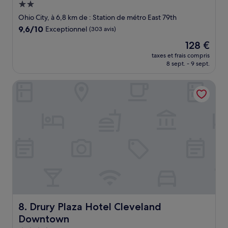
Hébergement
2.0 étoiles
Ohio City, à 6,8 km de : Station de métro East 79th
9.6
9,6/10
Exceptionnel
(303 avis)
sur
Le
128 €
10,
nouveau
Exceptionnel,
taxes et frais compris
prix
8 sept. - 9 sept.
(303 avis)
est
de
Drury Plaza Hotel Cleveland Downtown
128 €
Drury Plaza Hotel Cleveland Downtown
8. Drury Plaza Hotel Cleveland
Downtown