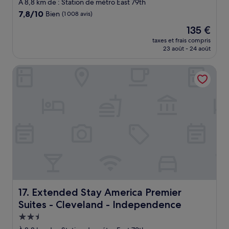
3.5 étoiles
À 8,8 km de : Station de métro East 79th
7.8
7,8/10
Bien
(1 008 avis)
sur
Le
135 €
10,
nouveau
Bien,
taxes et frais compris
prix
23 août - 24 août
(1 008 avis)
est
de
Extended Stay America Premier Suites - Cleveland - Inde
135 €
Extended Stay America Premier Suites - Cleveland - In
17. Extended Stay America Premier
Suites - Cleveland - Independence
Hébergement
2.5 étoiles