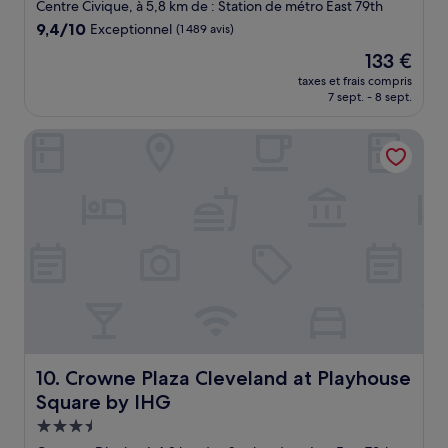
4.0 étoiles
Centre Civique, à 5,8 km de : Station de métro East 79th
9.4
9,4/10
Exceptionnel
(1 489 avis)
sur
Le
133 €
10,
nouveau
Exceptionnel,
taxes et frais compris
prix
7 sept. - 8 sept.
(1 489 avis)
est
de
Crowne Plaza Cleveland at Playhouse Square by IHG
133 €
Crowne Plaza Cleveland at Playhouse Square by IHG
10. Crowne Plaza Cleveland at Playhouse
Square by IHG
Hébergement