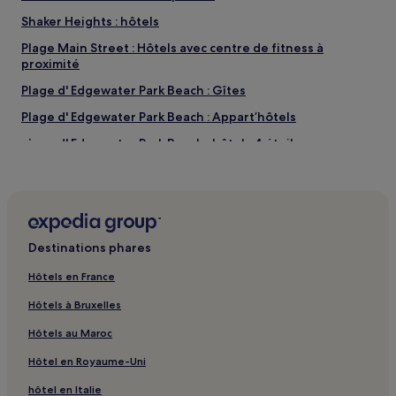
Shaker Heights : hôtels
Plage Main Street : Hôtels avec centre de fitness à
proximité
Plage d' Edgewater Park Beach : Gîtes
Plage d' Edgewater Park Beach : Appart’hôtels
Plage d' Edgewater Park Beach : hôtels 4 étoiles
Plage d' Edgewater Park Beach : Hôtels d’affaires à
proximité
Cathédrale Saint-Jean-l'Évangéliste : hôtels à proximité
Plage de Nickel Plate : hôtels 2 étoiles
Destinations phares
Réserve naturelle Bedford Reservation : hôtels à
Hôtels en France
proximité
Hôtels à Bruxelles
Dunham Tavern Museum : hôtels à proximité
The Corner Alley : hôtels à proximité
Hôtels au Maroc
Immeuble Huntington Bank Building : hôtels à proximité
Hôtel en Royaume-Uni
Plage de Perkins Beach : hôtels à proximité
hôtel en Italie