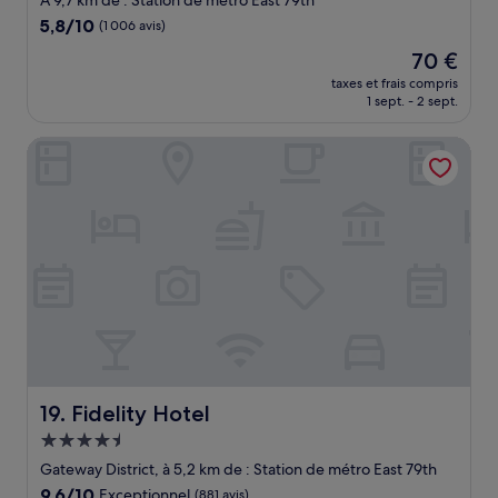
À 9,7 km de : Station de métro East 79th
5.8
5,8/10
(1 006 avis)
sur
Le
70 €
10,
nouveau
(1 006 avis)
taxes et frais compris
prix
1 sept. - 2 sept.
est
de
Fidelity Hotel
70 €
Fidelity Hotel
19. Fidelity Hotel
Hébergement
4.5 étoiles
Gateway District, à 5,2 km de : Station de métro East 79th
9.6
9,6/10
Exceptionnel
(881 avis)