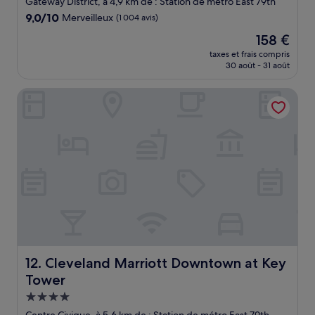
Gateway District, à 4,9 km de : Station de métro East 79th
9.0
9,0/10
Merveilleux
(1 004 avis)
sur
Le
158 €
10,
nouveau
Merveilleux,
taxes et frais compris
prix
30 août - 31 août
(1 004 avis)
est
de
Cleveland Marriott Downtown at Key Tower
158 €
Cleveland Marriott Downtown at Key Tower
12. Cleveland Marriott Downtown at Key
Tower
Hébergement
4.0 étoiles