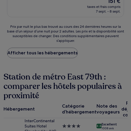
151 €
10,
nouveau
Exceptionnel,
taxes et frais compris
prix
7 sept. - 8 sept.
(797 avis)
est
de
151 €
Prix
Prix par nuit le plus bas trouvé au cours des 24 dernières heures sur la
base d’un séjour d’une nuit pour 2 adultes. Les prix et la disponibilité sont
par
susceptibles de changer. Des conditions supplémentaires peuvent
nuit
s’appliquer.
le
plus
Afficher tous les hébergements
bas
trouvé
au
cours
Station de métro East 79th :
des
24 dernières
comparer les hôtels populaires à
heures
sur
proximité
la
base
Pe
d’un
Catégorie
Note des
Hébergement
déj
séjour
d’hébergement
voyageurs
com
d’une
InterContinental
nuit
Excellent
Suites Hotel
Hébergement
pour
8.8
1 008 avis