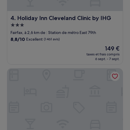
Holiday Inn Cleveland Clinic by IHG
4. Holiday Inn Cleveland Clinic by IHG
Hébergement
3.0 étoiles
Fairfax, à 2,6 km de : Station de métro East 79th
8.8
8,8/10
Excellent
(1 461 avis)
sur
Le
149 €
10,
nouveau
Excellent,
taxes et frais compris
prix
6 sept. - 7 sept.
(1 461 avis)
est
de
Tru By Hilton Cleveland Midtown
149 €