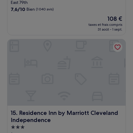
East 79th
7.6
7,6/10
Bien
(1 040 avis)
sur
Le
108 €
10,
nouveau
Bien,
taxes et frais compris
prix
31 août - 1 sept.
(1 040 avis)
est
de
Residence Inn by Marriott Cleveland Independence
108 €
Residence Inn by Marriott Cleveland Independence
15. Residence Inn by Marriott Cleveland
Independence
Hébergement