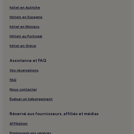
Newburgh Heights : hôtels
hôtel en Autriche
Moreland Hills : hôtels
Hôtels en Espagne
Brooklyn Heights : hôtels
hôtel en Monaco
Canal Exploration Center : hôtels à proximité
Hôtels au Portugal
Cleveland : hôtels Hôtels avec parking
hôtel en Grèce
Cleveland : hôtels Hôtels avec centre de fitness
Cleveland : hôtels Hôtels avec petit-déjeuner gratuit
Assistance et FAQ
Cleveland : Gîtes
Vos réservations
Cleveland : Appart’hôtels
FAQ
Cleveland : hôtels 2 étoiles
Nous contacter
Cleveland : hôtels 3 étoiles
Évaluer un hébergement
Cleveland : hôtels
Seven Hills : hôtels
Réservé aux fournisseurs, affiliés et médias
Elyria : hôtels Hôtels avec piscine
Affiliation
Elyria : hôtels Hôtels avec petit-déjeuner gratuit
Promouvoir vos services