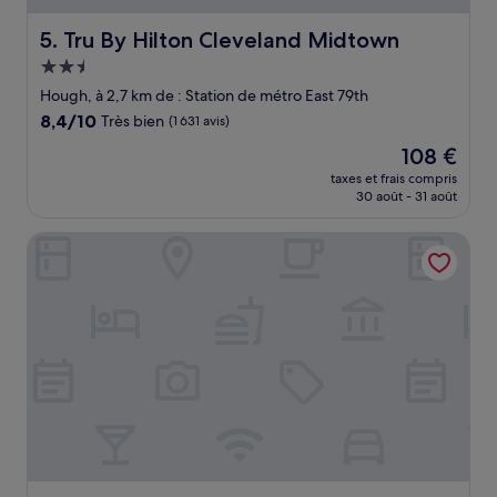
Tru By Hilton Cleveland Midtown
5. Tru By Hilton Cleveland Midtown
Hébergement
2.5 étoiles
Hough, à 2,7 km de : Station de métro East 79th
8.4
8,4/10
Très bien
(1 631 avis)
sur
Le
108 €
10,
nouveau
Très
taxes et frais compris
prix
30 août - 31 août
bien,
est
(1 631 avis)
de
InterContinental Cleveland by IHG
108 €