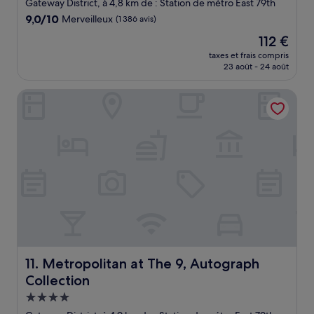
3.5 étoiles
Gateway District, à 4,8 km de : Station de métro East 79th
9.0
9,0/10
Merveilleux
(1 386 avis)
sur
Le
112 €
10,
nouveau
Merveilleux,
taxes et frais compris
prix
23 août - 24 août
(1 386 avis)
est
de
Metropolitan at The 9, Autograph Collection
112 €
Metropolitan at The 9, Autograph Collection
11. Metropolitan at The 9, Autograph
Collection
Hébergement
4.0 étoiles