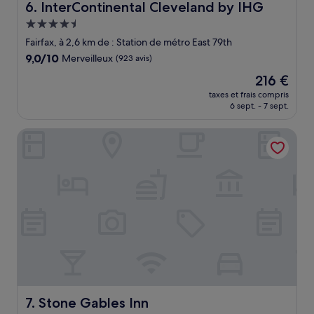
InterContinental Cleveland by IHG
6. InterContinental Cleveland by IHG
Hébergement
4.5 étoiles
Fairfax, à 2,6 km de : Station de métro East 79th
9.0
9,0/10
Merveilleux
(923 avis)
sur
Le
216 €
10,
nouveau
Merveilleux,
taxes et frais compris
prix
6 sept. - 7 sept.
(923 avis)
est
de
Stone Gables Inn
216 €
Stone Gables Inn
7. Stone Gables Inn