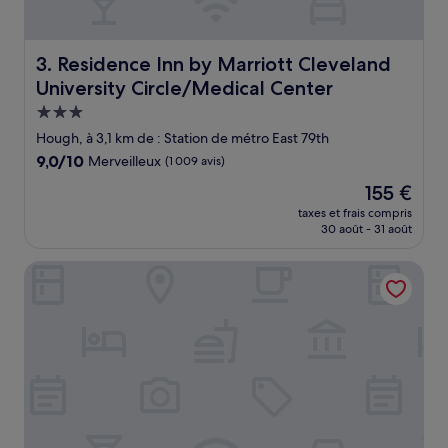
Residence Inn by Marriott Cleveland University Circle/M
3. Residence Inn by Marriott Cleveland
University Circle/Medical Center
Hébergement
3.0 étoiles
Hough, à 3,1 km de : Station de métro East 79th
9.0
9,0/10
Merveilleux
(1 009 avis)
sur
Le
155 €
10,
nouveau
Merveilleux,
taxes et frais compris
prix
30 août - 31 août
(1 009 avis)
est
de
Holiday Inn Cleveland Clinic by IHG
155 €