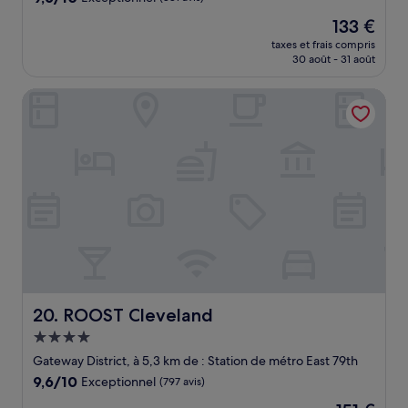
sur
Le
133 €
10,
nouveau
Exceptionnel,
taxes et frais compris
prix
30 août - 31 août
(881 avis)
est
de
ROOST Cleveland
133 €
ROOST Cleveland
20. ROOST Cleveland
Hébergement
4.0 étoiles
Gateway District, à 5,3 km de : Station de métro East 79th
9.6
9,6/10
Exceptionnel
(797 avis)
sur
Le