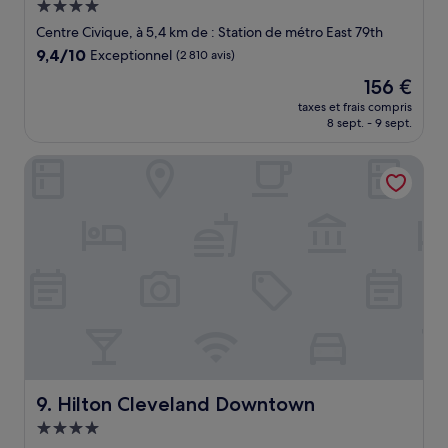
Hébergement
4.0 étoiles
Centre Civique, à 5,4 km de : Station de métro East 79th
9.4
9,4/10
Exceptionnel
(2 810 avis)
sur
Le
156 €
10,
nouveau
Exceptionnel,
taxes et frais compris
prix
8 sept. - 9 sept.
(2 810 avis)
est
de
Hilton Cleveland Downtown
156 €
Hilton Cleveland Downtown
9. Hilton Cleveland Downtown
Hébergement