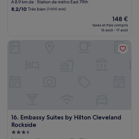
3.0 étoiles
À 8,9 km de : Station de métro East 79th
8.2
8,2/10
Très bien
(1 000 avis)
sur
Le
148 €
10,
nouveau
Très
taxes et frais compris
prix
16 août - 17 août
bien,
est
(1 000 avis)
de
Embassy Suites by Hilton Cleveland Rockside
148 €
Embassy Suites by Hilton Cleveland Rockside
16. Embassy Suites by Hilton Cleveland
Rockside
Hébergement