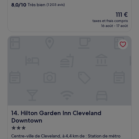
8.0
8,0/10
Très bien
(1 203 avis)
sur
Le
111 €
10,
nouveau
Très
taxes et frais compris
prix
16 août - 17 août
bien,
est
(1 203 avis)
de
Hilton Garden Inn Cleveland Downtown
111 €
Hilton Garden Inn Cleveland Downtown
14. Hilton Garden Inn Cleveland
Downtown
Hébergement
3.0 étoiles
Centre-ville de Cleveland, à 4,4 km de : Station de métro