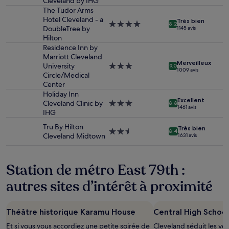
Cleveland by IHG
4.0 étoiles
2 adultes.
The Tudor Arms
Les
Hotel Cleveland - a
prix
Très bien
Hébergement
8.2
DoubleTree by
et
1 145 avis
4.0 étoiles
Hilton
la
disponibilité
Residence Inn by
sont
Marriott Cleveland
Merveilleux
susceptibles
University
Hébergement
9.0
1 009 avis
de
Circle/Medical
3.0 étoiles
changer.
Center
Des
Holiday Inn
Excellent
conditions
Cleveland Clinic by
Hébergement
8.8
1 461 avis
supplémentaires
IHG
3.0 étoiles
peuvent
Tru By Hilton
Très bien
s’appliquer.
Hébergement
8.4
Cleveland Midtown
1 631 avis
2.5 étoiles
Station de métro East 79th :
autres sites d’intérêt à proximité
Théâtre historique Karamu House
Central High School
Et si vous vous accordiez une petite soirée de
Cleveland séduit les vo