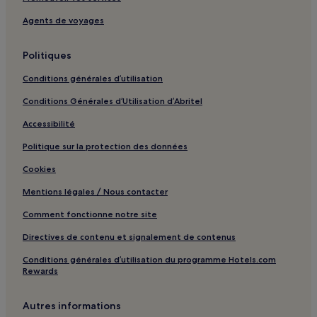
Ashtabula : hôtels Hôtels avec parking
Agents de voyages
Independence : hôtels Hôtels avec petit-déjeuner gratuit
Politiques
Geneva : hôtels Hôtels avec parking
Geneva : hôtels Hôtels avec cuisine
Conditions générales d’utilisation
Geneva : hôtels Hôtels acceptant les animaux de
Conditions Générales d’Utilisation d’Abritel
compagnie
Accessibilité
Geneva : Gîtes
Politique sur la protection des données
Geneva : hôtels 3 étoiles
Cookies
Medina : hôtels Hôtels avec parking
Mentions légales / Nous contacter
Medina : hôtels 2 étoiles
Comment fonctionne notre site
Westlake : hôtels Hôtels avec parking
Directives de contenu et signalement de contenus
Westlake : hôtels Hôtels d’affaires
Conditions générales d’utilisation du programme Hotels.com
Ashland : hôtels Hôtels d’affaires
Rewards
Beachwood : hôtels Hôtels avec petit-déjeuner gratuit
Beachwood : hôtels Hôtels d’affaires
Autres informations