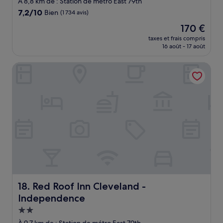
À 8,8 km de : Station de métro East 79th
7.2
7,2/10
Bien
(1 734 avis)
sur
Le
170 €
10,
nouveau
Bien,
taxes et frais compris
prix
16 août - 17 août
(1 734 avis)
est
de
Red Roof Inn Cleveland - Independence
170 €
Red Roof Inn Cleveland - Independence
18. Red Roof Inn Cleveland -
Independence
Hébergement
2.0 étoiles