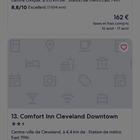
Centre Civique, à 5,6 km de : Station de métro East 79th
8.8
8,8/10
Excellent
(1 004 avis)
sur
Le
162 €
10,
nouveau
Excellent,
taxes et frais compris
prix
16 août - 17 août
(1 004 avis)
est
de
Comfort Inn Cleveland Downtown
162 €
Comfort Inn Cleveland Downtown
13. Comfort Inn Cleveland Downtown
Hébergement
2.5 étoiles
Centre-ville de Cleveland, à 4,4 km de : Station de métro
East 79th