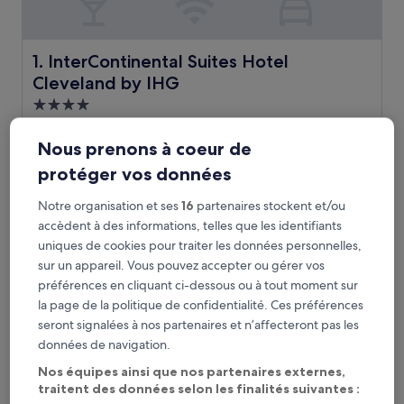
InterContinental Suites Hotel Cleveland by IHG
1. InterContinental Suites Hotel
Cleveland by IHG
Hébergement
4.0 étoiles
Fairfax, à 2,6 km de : Station de métro East 79th
Nous prenons à coeur de
8.8
8,8/10
Excellent
(1 008 avis)
sur
protéger vos données
Le
172 €
10,
nouveau
Excellent,
taxes et frais compris
Notre organisation et ses
16
partenaires stockent et/ou
prix
6 sept. - 7 sept.
(1 008 avis)
est
accèdent à des informations, telles que les identifiants
de
uniques de cookies pour traiter les données personnelles,
The Tudor Arms Hotel Cleveland - a DoubleTree by Hilton
172 €
sur un appareil. Vous pouvez accepter ou gérer vos
préférences en cliquant ci-dessous ou à tout moment sur
la page de la politique de confidentialité. Ces préférences
seront signalées à nos partenaires et n’affecteront pas les
données de navigation.
Nos équipes ainsi que nos partenaires externes,
traitent des données selon les finalités suivantes :