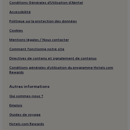
Conditions Générales d’Utilisation d’Abritel
Via Roma : Hôtels d’affaires à proximité
Accessibilité
Riserva Naturale del Meisino e dell'Isolone di Bertolla :
Hôtels avec parking à proximité
Politique sur la protection des données
Riserva Naturale del Meisino e dell'Isolone di Bertolla :
Cookies
Hôtels avec petit-déjeuner gratuit à proximité
Mentions légales / Nous contacter
Station Carducci : hôtels à proximité
Comment fonctionne notre site
Station Massaua : hôtels à proximité
Directives de contenu et signalement de contenus
Station Monte Grappa : hôtels à proximité
Conditions générales d’utilisation du programme Hotels.com
Station Paradiso : hôtels à proximité
Rewards
Station Spezia : hôtels à proximité
Casa Fenoglio-Lafleur : hôtels à proximité
Autres informations
Nichelino : hôtels
Qui sommes-nous ?
Turin : hôtels Hôtels avec parking
Emplois
Turin : hôtels Hôtels avec centre de fitness
Guides de voyage
Turin : hôtels Hôtels avec petit-déjeuner gratuit
Hotels.com Rewards
Turin : Chambres d’hôtes