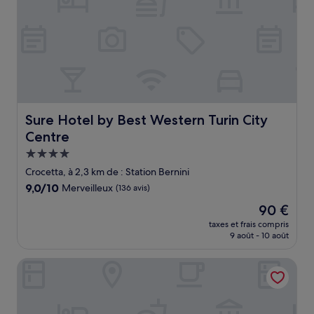
Sure Hotel by Best Western Turin City Centre
Sure Hotel by Best Western Turin City
Centre
Hébergement
4.0 étoiles
Crocetta, à 2,3 km de : Station Bernini
9.0
9,0/10
Merveilleux
(136 avis)
sur
Le
90 €
10,
nouveau
Merveilleux,
taxes et frais compris
prix
9 août - 10 août
(136 avis)
est
de
Residence Porta Palace - Welkome Apartments
90 €