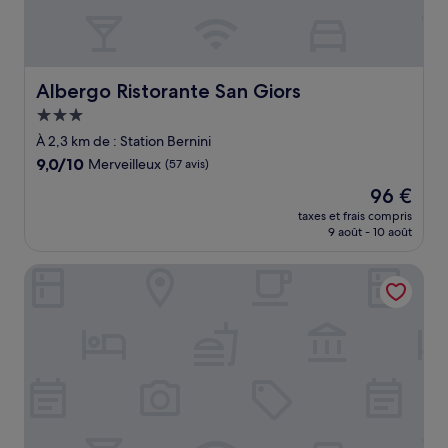
Albergo Ristorante San Giors
Albergo Ristorante San Giors
Hébergement
3.0 étoiles
À 2,3 km de : Station Bernini
9.0
9,0/10
Merveilleux
(57 avis)
sur
Le
96 €
10,
nouveau
Merveilleux,
taxes et frais compris
prix
9 août - 10 août
(57 avis)
est
de
Best Western Plus Hotel Genova
96 €