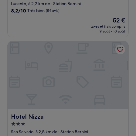
Lucento, à 2,2 km de : Station Bernini
8.2
8,2/10
Très bien
(54 avis)
sur
Le
52 €
10,
nouveau
Très
taxes et frais compris
prix
9 août - 10 août
bien,
est
(54 avis)
de
Hotel Nizza
52 €
Hotel Nizza
Hotel Nizza
Hébergement
3.0 étoiles
San Salvario, à 2,5 km de : Station Bernini