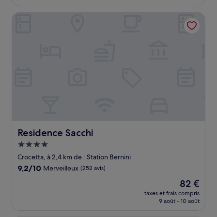
est
de
Residence Sacchi
142 €
Residence Sacchi
Residence Sacchi
Hébergement
4.0 étoiles
Crocetta, à 2,4 km de : Station Bernini
9.2
9,2/10
Merveilleux
(252 avis)
sur
Le
82 €
10,
nouveau
Merveilleux,
taxes et frais compris
prix
9 août - 10 août
(252 avis)
est
de