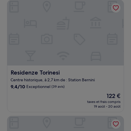
Residenze Torinesi
82 €
Residenze Torinesi
Residenze Torinesi
Centre historique, à 2,7 km de : Station Bernini
9.4
9,4/10
Exceptionnel
(39 avis)
sur
Le
122 €
10,
nouveau
Exceptionnel,
taxes et frais compris
prix
19 août - 20 août
(39 avis)
est
de
Hotel Torino Porta Susa
122 €