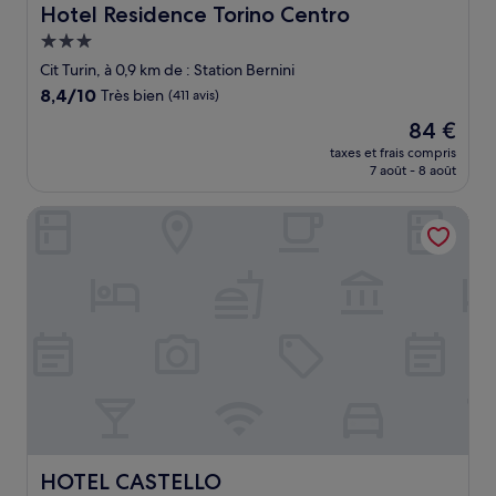
Hotel Residence Torino Centro
Hotel Residence Torino Centro
Hébergement
3.0 étoiles
Cit Turin, à 0,9 km de : Station Bernini
8.4
8,4/10
Très bien
(411 avis)
sur
Le
84 €
10,
nouveau
Très
taxes et frais compris
prix
7 août - 8 août
bien,
est
(411 avis)
de
HOTEL CASTELLO
84 €
HOTEL CASTELLO
HOTEL CASTELLO