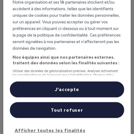
Loger Confort Residence & Apartments
Loger Confort Residence & Apartments
Notre organisation et ses
16
partenaires stockent et/ou
accèdent à des informations, telles que les identifiants
Hébergement
uniques de cookies pour traiter les données personnelles,
4.0 étoiles
Centre historique, à 2,2 km de : Station Bernini
sur un appareil. Vous pouvez accepter ou gérer vos
9.6
9,6/10
Exceptionnel
(461 avis)
préférences en cliquant ci-dessous ou à tout moment sur
sur
Le
107 €
10,
la page de la politique de confidentialité. Ces préférences
nouveau
Exceptionnel,
taxes et frais compris
seront signalées à nos partenaires et n’affecteront pas les
prix
18 août - 19 août
(461 avis)
données de navigation.
est
de
Concord Hotel
Nos équipes ainsi que nos partenaires externes,
107 €
traitent des données selon les finalités suivantes :
Utiliser des données de géolocalisation précises. Analyser activement
les caractéristiques de l’appareil pour l’identification. Stocker et/ou
accéder à des informations sur un appareil. Publicités et contenu
personnalisés, mesure de performance des publicités et du contenu,
études d’audience et développement de services.
J'accepte
Liste de nos partenaires (fournisseurs)
Tout refuser
Concord Hotel
Concord Hotel
Afficher toutes les finalités