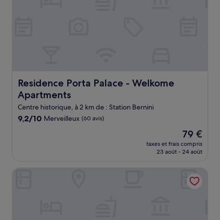
Residence Porta Palace - Welkome Apartments
Residence Porta Palace - Welkome
Apartments
Centre historique, à 2 km de : Station Bernini
9.2
9,2/10
Merveilleux
(60 avis)
sur
Le
79 €
10,
nouveau
Merveilleux,
taxes et frais compris
prix
23 août - 24 août
(60 avis)
est
de
Terres d'Aventure Suites
79 €