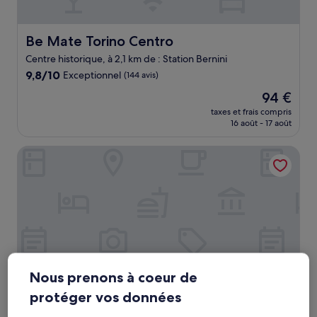
Be Mate Torino Centro
Be Mate Torino Centro
Centre historique, à 2,1 km de : Station Bernini
9.8
9,8/10
Exceptionnel
(144 avis)
sur
Le
94 €
10,
nouveau
Exceptionnel,
taxes et frais compris
prix
16 août - 17 août
(144 avis)
est
de
Loger Confort Residence & Apartments
94 €
Nous prenons à coeur de
protéger vos données