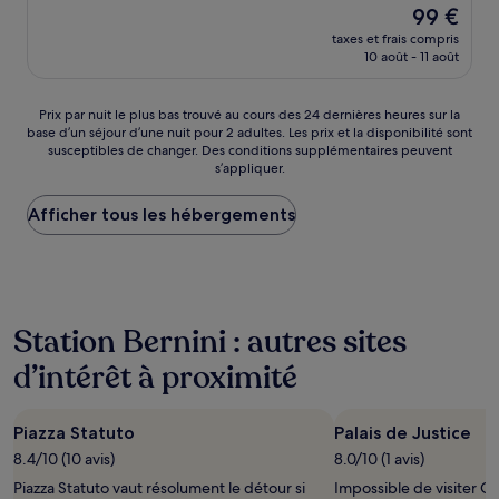
Le
99 €
10,
nouveau
Très
taxes et frais compris
prix
10 août - 11 août
bien,
est
(1 001 avis)
de
99 €
Prix
Prix par nuit le plus bas trouvé au cours des 24 dernières heures sur la
base d’un séjour d’une nuit pour 2 adultes. Les prix et la disponibilité sont
par
susceptibles de changer. Des conditions supplémentaires peuvent
nuit
s’appliquer.
le
plus
Afficher tous les hébergements
bas
trouvé
au
cours
des
24 dernières
Station Bernini : autres sites
heures
sur
d’intérêt à proximité
la
base
d’un
Piazza Statuto
Palais de Justice
séjour
d’une
8.4/10 (10 avis)
8.0/10 (1 avis)
nuit
Piazza Statuto vaut résolument le détour si
Impossible de visiter Ci
pour