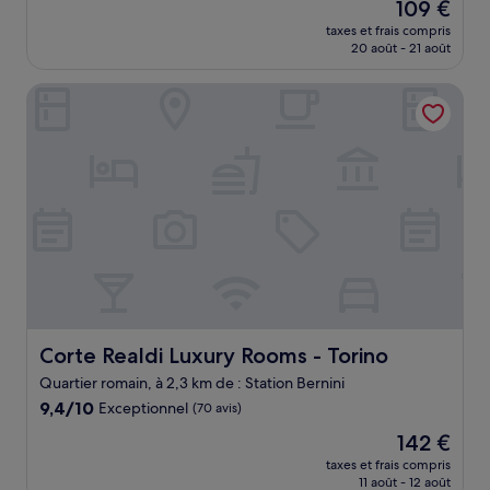
Le
109 €
10,
nouveau
Merveilleux,
taxes et frais compris
prix
20 août - 21 août
(1 003 avis)
est
de
Corte Realdi Luxury Rooms - Torino
109 €
Corte Realdi Luxury Rooms - Torino
Corte Realdi Luxury Rooms - Torino
Quartier romain, à 2,3 km de : Station Bernini
9.4
9,4/10
Exceptionnel
(70 avis)
sur
Le
142 €
10,
nouveau
Exceptionnel,
taxes et frais compris
prix
11 août - 12 août
(70 avis)