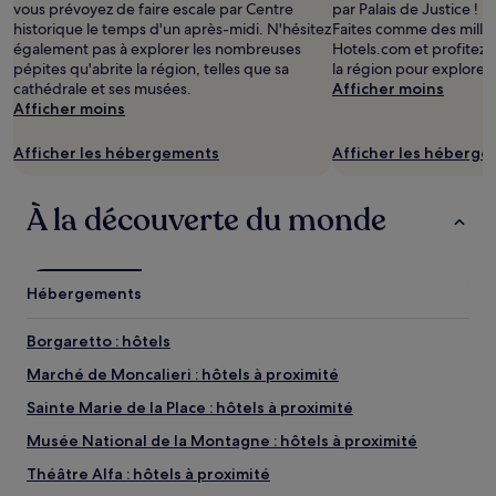
vous prévoyez de faire escale par Centre
par Palais de Justice ! 
2 adultes.
historique le temps d'un après-midi. N'hésitez
Faites comme des milli
Les
également pas à explorer les nombreuses
Hotels.com et profitez 
prix
pépites qu'abrite la région, telles que sa
la région pour explorer
et
cathédrale et ses musées.
Afficher moins
la
Afficher moins
disponibilité
sont
Afficher les hébergements
Afficher les héberg
susceptibles
de
changer.
À la découverte du monde
Des
conditions
supplémentaires
peuvent
Hébergements
s’appliquer.
Borgaretto : hôtels
Marché de Moncalieri : hôtels à proximité
Sainte Marie de la Place : hôtels à proximité
Musée National de la Montagne : hôtels à proximité
Théâtre Alfa : hôtels à proximité