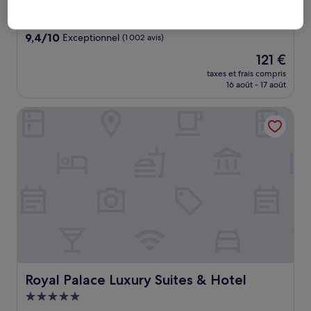
Hébergement
4.0 étoiles
Centre historique, à 2,5 km de : Station Bernini
9.4
9,4/10
Exceptionnel
(1 002 avis)
sur
Le
121 €
10,
nouveau
Exceptionnel,
taxes et frais compris
prix
16 août - 17 août
(1 002 avis)
est
de
Royal Palace Luxury Suites & Hotel
121 €
Royal Palace Luxury Suites & Hotel
Royal Palace Luxury Suites & Hotel
Hébergement