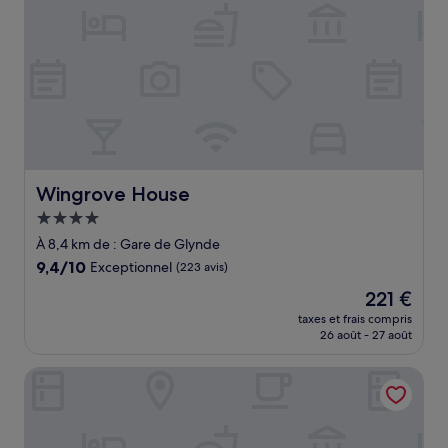
Wingrove House
Wingrove House
Hébergement
4.0 étoiles
À 8,4 km de : Gare de Glynde
9.4
9,4/10
Exceptionnel
(223 avis)
sur
Le
221 €
10,
nouveau
Exceptionnel,
taxes et frais compris
prix
26 août - 27 août
(223 avis)
est
de
The Rose Cottage Inn
221 €