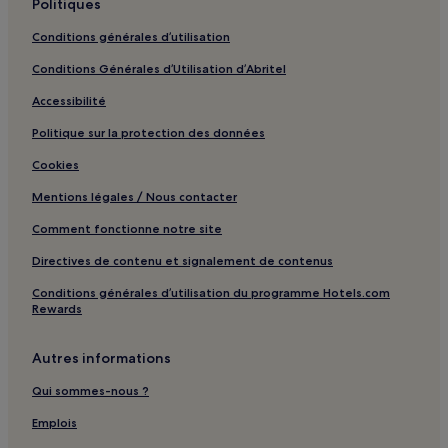
Politiques
North Laine : Maison d’hôtes
Conditions générales d’utilisation
North Laine : Hôtels pas chers à proximité
Conditions Générales d’Utilisation d’Abritel
North Laine : hôtels 4 étoiles
Accessibilité
Palmeira Mansions : hôtels à proximité
Politique sur la protection des données
Gare de Lewes : hôtels à proximité
Cookies
Chapelle royale : hôtels à proximité
Mentions légales / Nous contacter
Seven Dials : hôtels Hôtels avec cuisine
Seven Dials : hôtels 3 étoiles
Comment fonctionne notre site
Front de mer d'Eastbourne : hôtels Hôtels avec parking
Directives de contenu et signalement de contenus
Front de mer d'Eastbourne : hôtels 4 étoiles
Conditions générales d’utilisation du programme Hotels.com
Rewards
Peace Statue : hôtels à proximité
Hippodrome de Plumpton : hôtels à proximité
Autres informations
Haywards Heath : Chambres d’hôtes
Qui sommes-nous ?
Haywards Heath : hôtels Hôtels d’affaires
Emplois
Haywards Heath : hôtels Hôtels familiaux