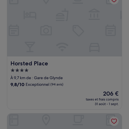
Horsted Place
Horsted Place
Hébergement
4.0 étoiles
À 9,7 km de : Gare de Glynde
9.8
9,8/10
Exceptionnel
(94 avis)
sur
Le
206 €
10,
nouveau
Exceptionnel,
taxes et frais compris
prix
31 août - 1 sept.
(94 avis)
est
de
Wingrove House
206 €