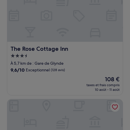
The Rose Cottage Inn
The Rose Cottage Inn
Hébergement
3.5 étoiles
À 5,7 km de : Gare de Glynde
9.6
9,6/10
Exceptionnel
(128 avis)
sur
Le
108 €
10,
nouveau
Exceptionnel,
taxes et frais compris
prix
10 août - 11 août
(128 avis)
est
de
YHA South Downs - Hostel
108 €