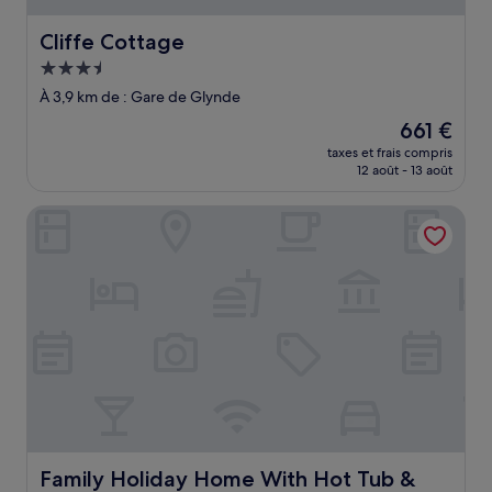
Cliffe Cottage
Cliffe Cottage
Hébergement
3.5 étoiles
À 3,9 km de : Gare de Glynde
Le
661 €
nouveau
taxes et frais compris
prix
12 août - 13 août
est
de
Family Holiday Home With Hot Tub & Sauna Sleeps 8
661 €
Family Holiday Home With Hot Tub & Sauna Sleeps 8
Family Holiday Home With Hot Tub &