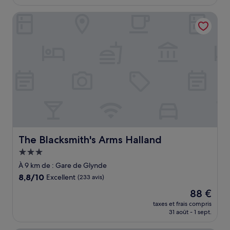
est
de
The Blacksmith's Arms Halland
156 €
The Blacksmith's Arms Halland
The Blacksmith's Arms Halland
Hébergement
3.0 étoiles
À 9 km de : Gare de Glynde
8.8
8,8/10
Excellent
(233 avis)
sur
Le
88 €
10,
nouveau
Excellent,
taxes et frais compris
prix
31 août - 1 sept.
(233 avis)
est
de