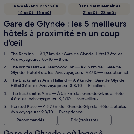
Le week-end prochain
Dans deux semaines
14 août - 16 août
21 août - 23 août
Gare de Glynde : les 5 meilleurs
hôtels à proximité en un coup
d’œil
The Ram Inn
— À 1,7 km de : Gare de Glynde. Hôtel 3 étoiles.
Avis voyageurs : 7,6/10 — Bien.
The White Hart - A Heartwood Inn
— À 4,5 km de : Gare de
Glynde. Hôtel 4 étoiles. Avis voyageurs : 9,4/10 — Exceptionnel.
The Blacksmith's Arms Halland
— À 9 km de : Gare de Glynde.
Hôtel 3 étoiles. Avis voyageurs : 8,8/10 — Excellent.
The Blacksmiths Arms
— À 6,8 km de : Gare de Glynde. Hôtel
4 étoiles. Avis voyageurs : 9,2/10 — Merveilleux.
Horsted Place
— À 9,7 km de : Gare de Glynde. Hôtel 4 étoiles.
Avis voyageurs : 9,8/10 — Exceptionnel.
Recommandés
Prix (croissant)
Di
Gare de Glynde : où loger à