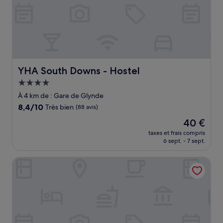
YHA South Downs - Hostel
YHA South Downs - Hostel
Hébergement
4.0 étoiles
À 4 km de : Gare de Glynde
8.4
8,4/10
Très bien
(88 avis)
sur
Le
40 €
10,
nouveau
Très
taxes et frais compris
prix
6 sept. - 7 sept.
bien,
est
(88 avis)
de
Long Man Inn
40 €