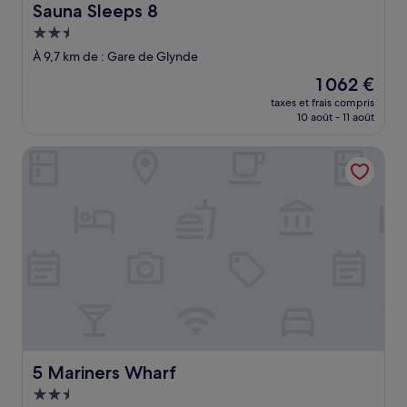
Sauna Sleeps 8
Hébergement
2.5 étoiles
À 9,7 km de : Gare de Glynde
Le
1 062 €
nouveau
taxes et frais compris
prix
10 août - 11 août
est
de
5 Mariners Wharf
1 062 €
5 Mariners Wharf
5 Mariners Wharf
Hébergement