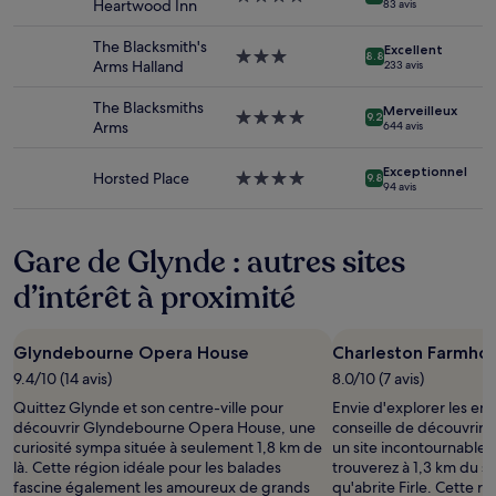
Heartwood Inn
83 avis
Les
4.0 étoiles
prix
The Blacksmith's
Excellent
et
Hébergement
8.8
Arms Halland
233 avis
la
3.0 étoiles
disponibilité
The Blacksmiths
sont
Merveilleux
Hébergement
9.2
Arms
644 avis
susceptibles
4.0 étoiles
de
changer.
Exceptionnel
Horsted Place
Hébergement
9.8
94 avis
Des
4.0 étoiles
conditions
supplémentaires
Gare de Glynde : autres sites
peuvent
s’appliquer.
d’intérêt à proximité
Glyndebourne Opera House
Charleston Farmho
9.4/10 (14 avis)
8.0/10 (7 avis)
Quittez Glynde et son centre-ville pour
Envie d'explorer les en
découvrir Glyndebourne Opera House, une
conseille de découvrir 
curiosité sympa située à seulement 1,8 km de
un site incontournable 
là. Cette région idéale pour les balades
trouverez à 1,3 km du s
fascine également les amoureux de grands
qu'abrite Firle. Cette r