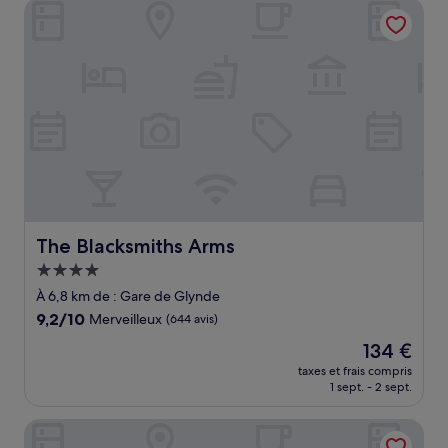
The Blacksmiths Arms
88 €
The Blacksmiths Arms
The Blacksmiths Arms
Hébergement
4.0 étoiles
À 6,8 km de : Gare de Glynde
9.2
9,2/10
Merveilleux
(644 avis)
sur
Le
134 €
10,
nouveau
Merveilleux,
taxes et frais compris
prix
1 sept. - 2 sept.
(644 avis)
est
de
Horsted Place
134 €