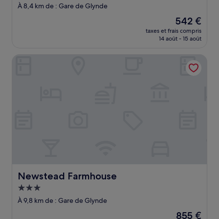
2.5 étoiles
À 8,4 km de : Gare de Glynde
Le
542 €
nouveau
taxes et frais compris
prix
14 août - 15 août
est
de
Newstead Farmhouse
542 €
Newstead Farmhouse
Newstead Farmhouse
Hébergement
3.0 étoiles
À 9,8 km de : Gare de Glynde
Le
855 €