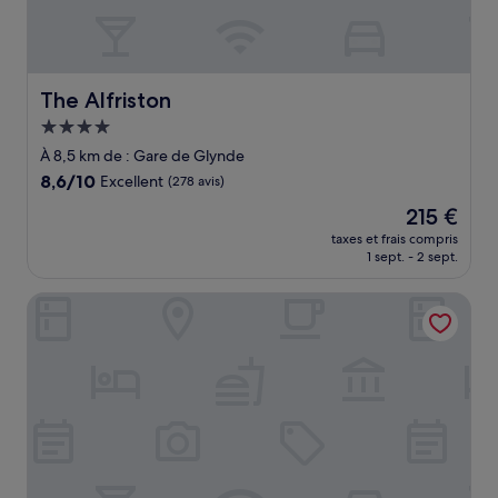
The Alfriston
The Alfriston
Hébergement
4.0 étoiles
À 8,5 km de : Gare de Glynde
8.6
8,6/10
Excellent
(278 avis)
sur
Le
215 €
10,
nouveau
Excellent,
taxes et frais compris
prix
1 sept. - 2 sept.
(278 avis)
est
de
East Sussex National
215 €