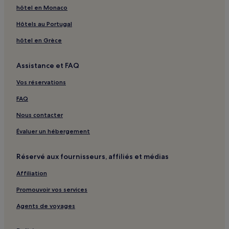
Glynde : hôtels
hôtel en Monaco
Chailey : hôtels
Hôtels au Portugal
East Sussex : hôtels Hôtels avec cuisine
hôtel en Grèce
East Sussex : hôtels Hôtels acceptant les animaux de
compagnie
Assistance et FAQ
East Sussex : Appartement à louer
Vos réservations
East Sussex : hôtels Hôtels de luxe
FAQ
East Sussex : hôtels Hôtels familiaux
Nous contacter
East Sussex : hôtels
Brighton Museum and Art Gallery : hôtels à proximité
Évaluer un hébergement
Théâtre Royal de Brighton : hôtels à proximité
Réservé aux fournisseurs, affiliés et médias
Newhaven Museum : hôtels à proximité
Affiliation
Université du Sussex : hôtels à proximité
Promouvoir vos services
Ringmer : hôtels
Agents de voyages
West Street : Hôtels familiaux à proximité
North Laine : Gîtes