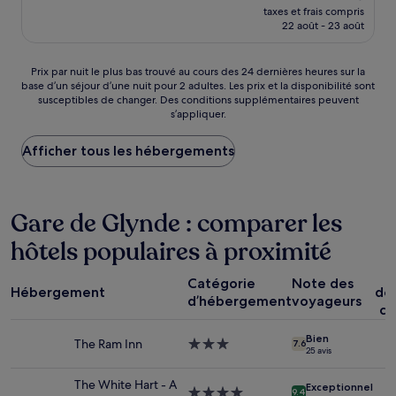
nouveau
taxes et frais compris
prix
22 août - 23 août
est
de
855 €
Prix
Prix par nuit le plus bas trouvé au cours des 24 dernières heures sur la
base d’un séjour d’une nuit pour 2 adultes. Les prix et la disponibilité sont
par
susceptibles de changer. Des conditions supplémentaires peuvent
nuit
s’appliquer.
le
plus
Afficher tous les hébergements
bas
trouvé
au
cours
Gare de Glynde : comparer les
des
24 dernières
hôtels populaires à proximité
heures
sur
P
la
Catégorie
Note des
Hébergement
dé
base
d’hébergement
voyageurs
co
d’un
séjour
Bien
d’une
The Ram Inn
Hébergement
7.6
25 avis
nuit
3.0 étoiles
pour
The White Hart - A
Exceptionnel
2 adultes.
Hébergement
9.4