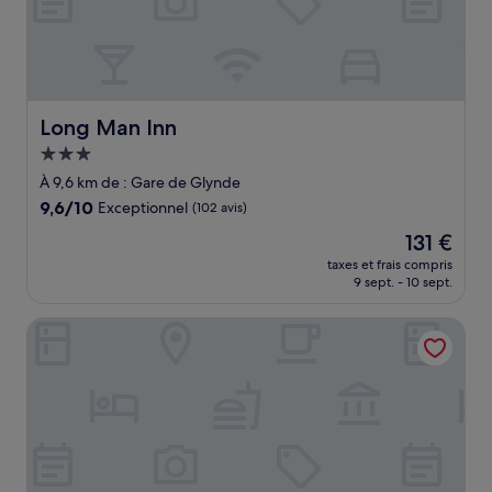
Long Man Inn
Long Man Inn
Hébergement
3.0 étoiles
À 9,6 km de : Gare de Glynde
9.6
9,6/10
Exceptionnel
(102 avis)
sur
Le
131 €
10,
nouveau
Exceptionnel,
taxes et frais compris
prix
9 sept. - 10 sept.
(102 avis)
est
de
The Alfriston
131 €