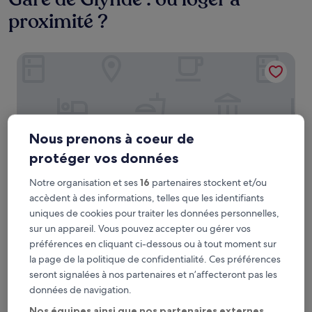
proximité ?
The Ram Inn
Nous prenons à coeur de
protéger vos données
Notre organisation et ses
16
partenaires stockent et/ou
accèdent à des informations, telles que les identifiants
uniques de cookies pour traiter les données personnelles,
The Ram Inn
The Ram Inn
sur un appareil. Vous pouvez accepter ou gérer vos
Hébergement
préférences en cliquant ci-dessous ou à tout moment sur
3.0 étoiles
la page de la politique de confidentialité. Ces préférences
À 1,7 km de : Gare de Glynde
seront signalées à nos partenaires et n’affecteront pas les
7.6
7,6/10
Bien
(25 avis)
sur
données de navigation.
Le
216 €
10,
nouveau
Nos équipes ainsi que nos partenaires externes,