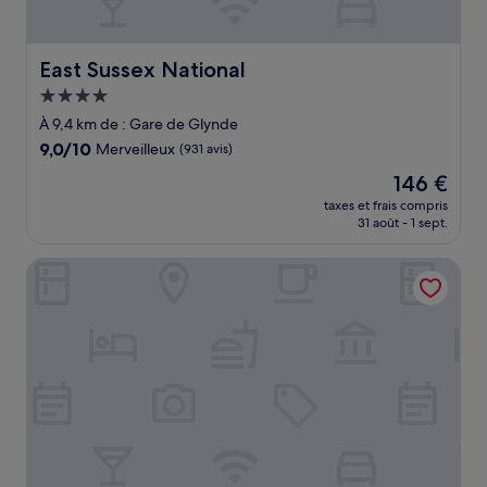
East Sussex National
East Sussex National
Hébergement
4.0 étoiles
À 9,4 km de : Gare de Glynde
9.0
9,0/10
Merveilleux
(931 avis)
sur
Le
146 €
10,
nouveau
Merveilleux,
taxes et frais compris
prix
31 août - 1 sept.
(931 avis)
est
de
Cliffe Cottage
146 €