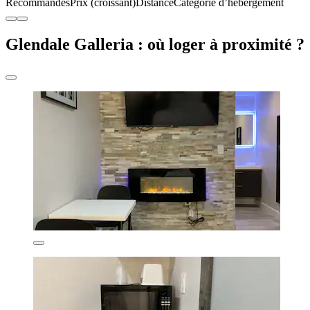
Recommandés
Prix (croissant)
Distance
Catégorie d’hébergement
Glendale Galleria : où loger à proximité ?