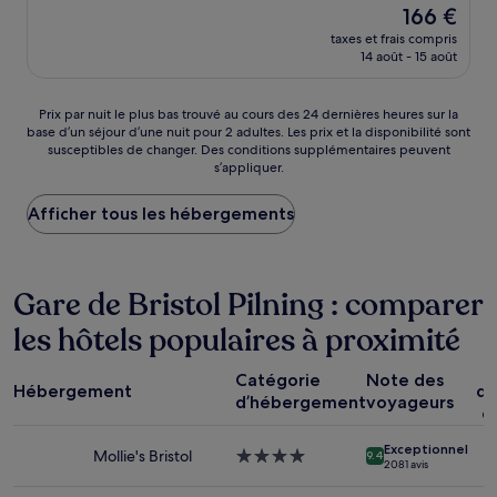
Le
166 €
10,
nouveau
(2 avis)
taxes et frais compris
prix
14 août - 15 août
est
de
166 €
Prix
Prix par nuit le plus bas trouvé au cours des 24 dernières heures sur la
base d’un séjour d’une nuit pour 2 adultes. Les prix et la disponibilité sont
par
susceptibles de changer. Des conditions supplémentaires peuvent
nuit
s’appliquer.
le
plus
Afficher tous les hébergements
bas
trouvé
au
cours
Gare de Bristol Pilning : comparer
des
24 dernières
les hôtels populaires à proximité
heures
sur
la
Catégorie
Note des
Hébergement
dé
base
d’hébergement
voyageurs
c
d’un
séjour
Exceptionnel
d’une
Mollie's Bristol
Hébergement
9.4
2 081 avis
nuit
4.0 étoiles
pour