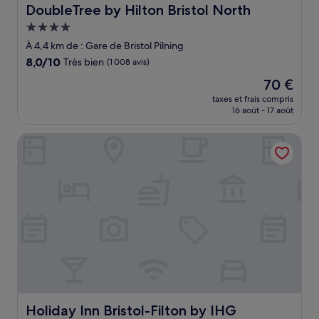
DoubleTree by Hilton Bristol North
DoubleTree by Hilton Bristol North
Hébergement
4.0 étoiles
À 4,4 km de : Gare de Bristol Pilning
8.0
8,0/10
Très bien
(1 008 avis)
sur
Le
70 €
10,
nouveau
Très
taxes et frais compris
prix
16 août - 17 août
bien,
est
(1 008 avis)
de
Holiday Inn Bristol-Filton by IHG
70 €
Holiday Inn Bristol-Filton by IHG
Holiday Inn Bristol-Filton by IHG