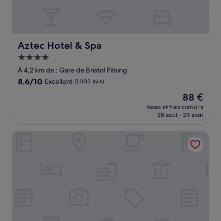
Aztec Hotel & Spa
Aztec Hotel & Spa
Hébergement
4.0 étoiles
À 4,2 km de : Gare de Bristol Pilning
8.6
8,6/10
Excellent
(1 003 avis)
sur
Le
88 €
10,
nouveau
Excellent,
taxes et frais compris
prix
28 août - 29 août
(1 003 avis)
est
de
The Crafty Cow
88 €