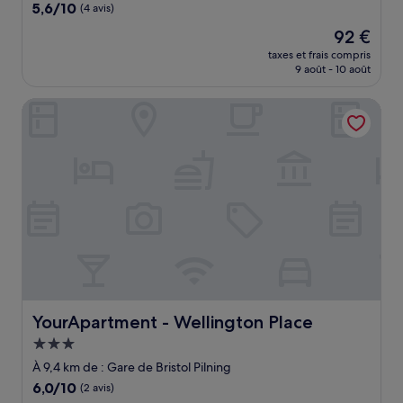
5.6
5,6/10
(4 avis)
sur
Le
92 €
10,
nouveau
(4 avis)
taxes et frais compris
prix
9 août - 10 août
est
de
YourApartment - Wellington Place
92 €
YourApartment - Wellington Place
YourApartment - Wellington Place
Hébergement
3.0 étoiles
À 9,4 km de : Gare de Bristol Pilning
6.0
6,0/10
(2 avis)
sur