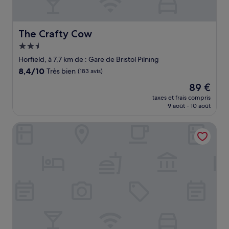
The Crafty Cow
The Crafty Cow
Hébergement
2.5 étoiles
Horfield, à 7,7 km de : Gare de Bristol Pilning
8.4
8,4/10
Très bien
(183 avis)
sur
Le
89 €
10,
nouveau
Très
taxes et frais compris
prix
9 août - 10 août
bien,
est
(183 avis)
de
The Bowl Inn
89 €