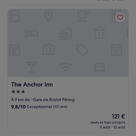
est
(1 005 avis)
de
The Anchor Inn
66 €
The Anchor Inn
The Anchor Inn
Hébergement
3.0 étoiles
À 9 km de : Gare de Bristol Pilning
9.8
9,8/10
Exceptionnel
(101 avis)
sur
Le
121 €
10,
nouveau
Exceptionnel,
taxes et frais compris
prix
11 août - 12 août
(101 avis)
est