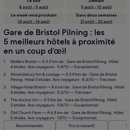
Ce soir
Demain
8 août - 9 août
9 août - 10 août
Le week-end prochain
Dans deux semaines
14 août - 16 août
21 août - 23 août
Gare de Bristol Pilning : les
5 meilleurs hôtels à proximité
en un coup d’œil
Mollie's Bristol
— À 3,5 km de : Gare de Bristol Pilning. Hôtel
4 étoiles. Avis voyageurs : 9,4/10 — Exceptionnel.
Almondsbury Inn & Lounge
— À 3,9 km de : Gare de Bristol
Pilning. Hôtel 3 étoiles. Avis voyageurs : 8,4/10 — Très bien.
Village Hotel Bristol
— À 6 km de : Gare de Bristol Pilning. Hôtel
4 étoiles. Avis voyageurs : 8,2/10 — Très bien.
The Anchor Inn
— À 9 km de : Gare de Bristol Pilning. Hôtel
3 étoiles. Avis voyageurs : 9,8/10 — Exceptionnel.
Old Church Farm
— À 6,8 km de : Gare de Bristol Pilning. Hôtel
5 étoiles. Avis voyageurs : 10/10 — Exceptionnel.
Recommandés
Prix (croissant)
Di