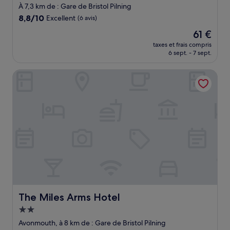
3.0 étoiles
À 7,3 km de : Gare de Bristol Pilning
8.8
8,8/10
Excellent
(6 avis)
sur
Le
61 €
10,
nouveau
Excellent,
taxes et frais compris
prix
6 sept. - 7 sept.
(6 avis)
est
de
The Miles Arms Hotel
61 €
The Miles Arms Hotel
The Miles Arms Hotel
Hébergement
2.0 étoiles
Avonmouth, à 8 km de : Gare de Bristol Pilning