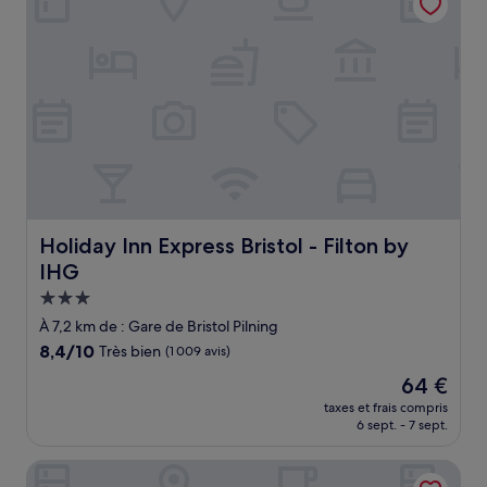
Holiday Inn Express Bristol - Filton by IHG
Holiday Inn Express Bristol - Filton by
IHG
Hébergement
3.0 étoiles
À 7,2 km de : Gare de Bristol Pilning
8.4
8,4/10
Très bien
(1 009 avis)
sur
Le
64 €
10,
nouveau
Très
taxes et frais compris
prix
6 sept. - 7 sept.
bien,
est
(1 009 avis)
de
The Wellington
64 €