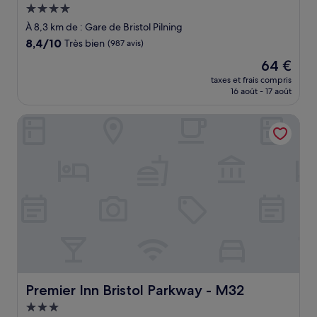
Hébergement
4.0 étoiles
À 8,3 km de : Gare de Bristol Pilning
8.4
8,4/10
Très bien
(987 avis)
sur
Le
64 €
10,
nouveau
Très
taxes et frais compris
prix
16 août - 17 août
bien,
est
(987 avis)
de
Premier Inn Bristol Parkway - M32
64 €
Premier Inn Bristol Parkway - M32
Premier Inn Bristol Parkway - M32
Hébergement