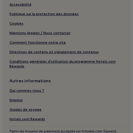
Accessibilité
Port flottant de Bristol : hôtels Hôtels de luxe
Politique sur la protection des données
Port flottant de Bristol : hôtels Hôtels d’affaires
Cookies
Parc d'activités Aztec West : Hôtels avec piscine à
proximité
Mentions légales / Nous contacter
Bristol : hôtels Hôtels avec parking
Comment fonctionne notre site
Bristol : hôtels Hôtels avec centre de fitness
Directives de contenu et signalement de contenus
Bristol : hôtels Hôtels avec petit-déjeuner gratuit
Conditions générales d’utilisation du programme Hotels.com
Bristol : Gîtes
Rewards
Bristol : Villas
Autres informations
Bristol : Appart’hôtels
Qui sommes-nous ?
Bristol : Chambres d’hôtes
Emplois
Bristol : hôtels Hôtels LGBTQIA+ friendly
Guides de voyage
Bristol : hôtels Hôtels avec golf
Bristol : hôtels
Hotels.com Rewards
Vieille ville de Bristol : hôtels
Parmi les moyens de paiement acceptés sur fr.hotels.com figurent :