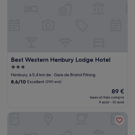
Best Western Henbury Lodge Hotel
Best Western Henbury Lodge Hotel
Hébergement
3.0 étoiles
Henbury, à 5,4 km de : Gare de Bristol Pilning
8.6
8,6/10
Excellent
(290 avis)
sur
Le
89 €
10,
nouveau
Excellent,
taxes et frais compris
prix
9 août - 10 août
(290 avis)
est
de
Mercure Bristol North The Grange Hotel
89 €