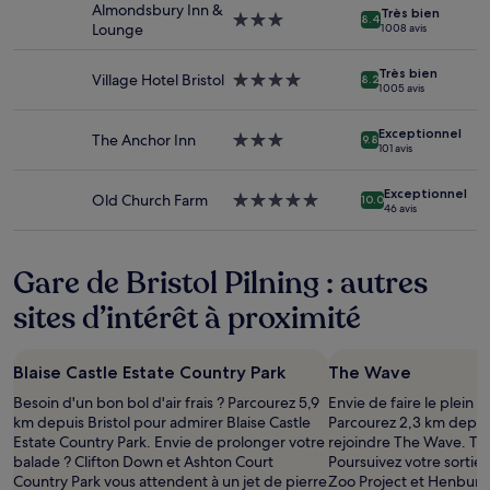
Almondsbury Inn &
Très bien
2 adultes.
Hébergement
8.4
Lounge
1 008 avis
Les
3.0 étoiles
prix
Très bien
et
Village Hotel Bristol
Hébergement
8.2
1 005 avis
la
4.0 étoiles
disponibilité
sont
Exceptionnel
The Anchor Inn
Hébergement
9.8
101 avis
susceptibles
3.0 étoiles
de
changer.
Exceptionnel
Old Church Farm
Hébergement
10.0
46 avis
Des
5.0 étoiles
conditions
supplémentaires
Gare de Bristol Pilning : autres
peuvent
s’appliquer.
sites d’intérêt à proximité
Blaise Castle Estate Country Park
The Wave
Besoin d'un bon bol d'air frais ? Parcourez 5,9
Envie de faire le plein d
km depuis Bristol pour admirer Blaise Castle
Parcourez 2,3 km depu
Estate Country Park. Envie de prolonger votre
rejoindre The Wave. Th
balade ? Clifton Down et Ashton Court
Poursuivez votre sortie 
Country Park vous attendent à un jet de pierre
Zoo Project et Henbury 