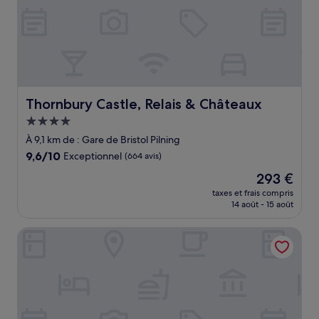
Thornbury Castle, Relais & Châteaux
Thornbury Castle, Relais & Châteaux
Hébergement
4.0 étoiles
À 9,1 km de : Gare de Bristol Pilning
9.6
9,6/10
Exceptionnel
(664 avis)
sur
Le
293 €
10,
nouveau
Exceptionnel,
taxes et frais compris
prix
14 août - 15 août
(664 avis)
est
de
The Coach House
293 €