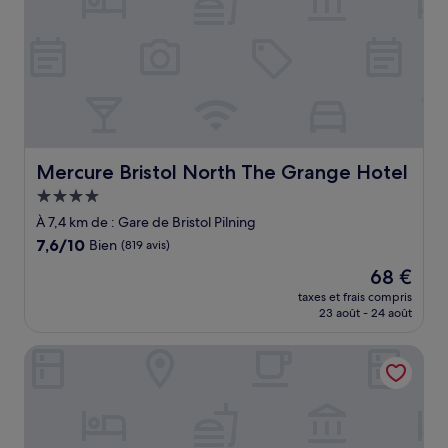
Mercure Bristol North The Grange Hotel
Mercure Bristol North The Grange Hotel
Hébergement
4.0 étoiles
À 7,4 km de : Gare de Bristol Pilning
7.6
7,6/10
Bien
(819 avis)
sur
Le
68 €
10,
nouveau
Bien,
taxes et frais compris
prix
23 août - 24 août
(819 avis)
est
de
Thornbury Castle, Relais & Châteaux
68 €