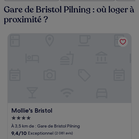
Gare de Bristol Pilning : où loger à
proximité ?
Mollie's Bristol
Mollie's Bristol
Mollie's Bristol
Hébergement
4.0 étoiles
À 3,5 km de : Gare de Bristol Pilning
9.4
9,4/10
Exceptionnel
(2 081 avis)
sur