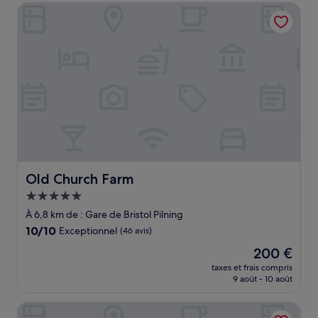
de
Old Church Farm
121 €
Old Church Farm
Old Church Farm
Hébergement
5.0 étoiles
À 6,8 km de : Gare de Bristol Pilning
10.0
10/10
Exceptionnel
(46 avis)
sur
Le
200 €
10,
nouveau
Exceptionnel,
taxes et frais compris
prix
9 août - 10 août
(46 avis)
est
de
Holiday Inn Express Bristol - Filton by IHG
200 €