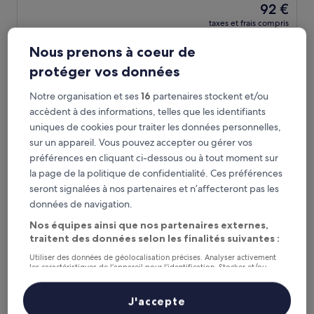
Le
92 €
10,
nouveau
Exceptionnel,
taxes et frais compris
prix
6 sept. - 7 sept.
(2 081 avis)
est
Nous prenons à coeur de
de
Almondsbury Inn & Lounge
92 €
protéger vos données
Notre organisation et ses
16
partenaires stockent et/ou
accèdent à des informations, telles que les identifiants
uniques de cookies pour traiter les données personnelles,
sur un appareil. Vous pouvez accepter ou gérer vos
préférences en cliquant ci-dessous ou à tout moment sur
la page de la politique de confidentialité. Ces préférences
seront signalées à nos partenaires et n’affecteront pas les
données de navigation.
Nos équipes ainsi que nos partenaires externes,
Almondsbury Inn & Lounge
Almondsbury Inn & Lounge
traitent des données selon les finalités suivantes :
Hébergement
Utiliser des données de géolocalisation précises. Analyser activement
3.0 étoiles
À 3,9 km de : Gare de Bristol Pilning
les caractéristiques de l’appareil pour l’identification. Stocker et/ou
accéder à des informations sur un appareil. Publicités et contenu
8.4
8,4/10
Très bien
(1 008 avis)
personnalisés, mesure de performance des publicités et du contenu,
sur
études d’audience et développement de services.
J'accepte
Le
67 €
10,
Liste de nos partenaires (fournisseurs)