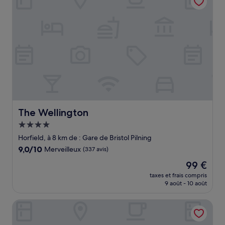
The Wellington
The Wellington
Hébergement
4.0 étoiles
Horfield, à 8 km de : Gare de Bristol Pilning
9.0
9,0/10
Merveilleux
(337 avis)
sur
Le
99 €
10,
nouveau
Merveilleux,
taxes et frais compris
prix
9 août - 10 août
(337 avis)
est
de
Best Western Henbury Lodge Hotel
99 €