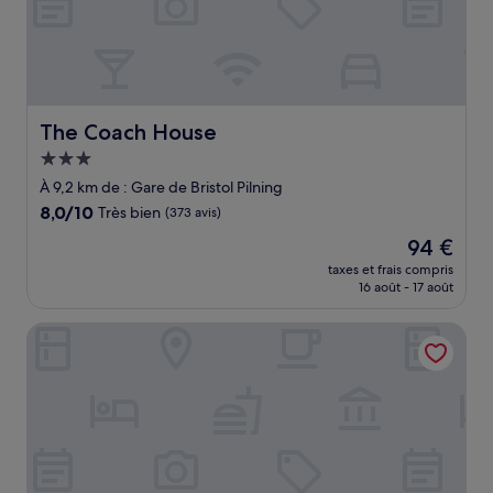
The Coach House
The Coach House
Hébergement
3.0 étoiles
À 9,2 km de : Gare de Bristol Pilning
8.0
8,0/10
Très bien
(373 avis)
sur
Le
94 €
10,
nouveau
Très
taxes et frais compris
prix
16 août - 17 août
bien,
est
(373 avis)
de
Delta Hotels by Marriott St. Pierre Country Club
94 €