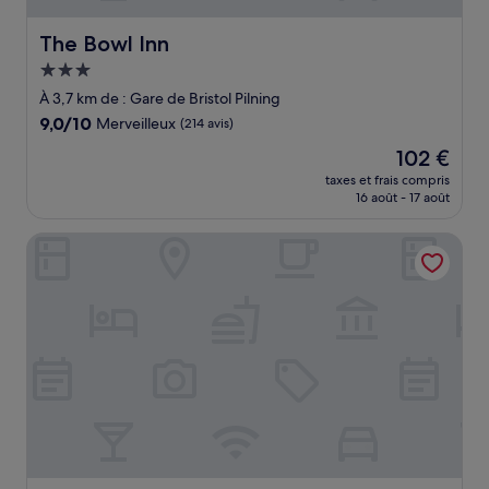
The Bowl Inn
The Bowl Inn
Hébergement
3.0 étoiles
À 3,7 km de : Gare de Bristol Pilning
9.0
9,0/10
Merveilleux
(214 avis)
sur
Le
102 €
10,
nouveau
Merveilleux,
taxes et frais compris
prix
16 août - 17 août
(214 avis)
est
de
DoubleTree by Hilton Bristol North
102 €