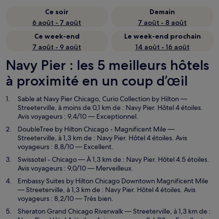
Ce soir
Demain
6 août - 7 août
7 août - 8 août
Ce week-end
Le week-end prochain
7 août - 9 août
14 août - 16 août
Navy Pier : les 5 meilleurs hôtels
à proximité en un coup d’œil
Sable at Navy Pier Chicago, Curio Collection by Hilton
—
Streeterville, à moins de 0,1 km de : Navy Pier. Hôtel 4 étoiles.
Avis voyageurs : 9,4/10 — Exceptionnel.
DoubleTree by Hilton Chicago - Magnificent Mile
—
Streeterville, à 1,3 km de : Navy Pier. Hôtel 4 étoiles. Avis
voyageurs : 8,8/10 — Excellent.
Swissotel - Chicago
— À 1,3 km de : Navy Pier. Hôtel 4.5 étoiles.
Avis voyageurs : 9,0/10 — Merveilleux.
Embassy Suites by Hilton Chicago Downtown Magnificent Mile
— Streeterville, à 1,3 km de : Navy Pier. Hôtel 4 étoiles. Avis
voyageurs : 8,2/10 — Très bien.
Sheraton Grand Chicago Riverwalk
— Streeterville, à 1,3 km de :