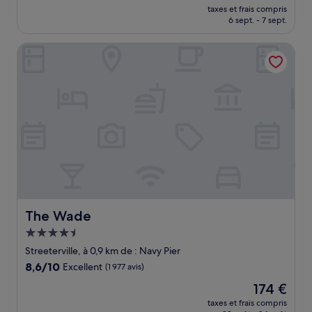
nouveau
Excellent,
taxes et frais compris
prix
6 sept. - 7 sept.
(1 766 avis)
est
de
The Wade
297 €
The Wade
The Wade
Hébergement
4.5 étoiles
Streeterville, à 0,9 km de : Navy Pier
8.6
8,6/10
Excellent
(1 977 avis)
sur
Le
174 €
10,
nouveau
Excellent,
taxes et frais compris
prix