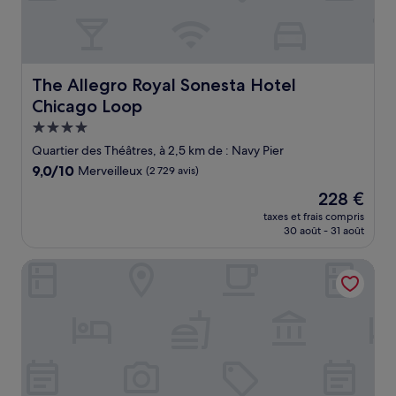
The Allegro Royal Sonesta Hotel Chicago Loop
The Allegro Royal Sonesta Hotel
Chicago Loop
Hébergement
4.0 étoiles
Quartier des Théâtres, à 2,5 km de : Navy Pier
9.0
9,0/10
Merveilleux
(2 729 avis)
sur
Le
228 €
10,
nouveau
Merveilleux,
taxes et frais compris
prix
30 août - 31 août
(2 729 avis)
est
de
Freehand Chicago
228 €