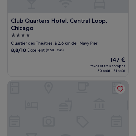
Club Quarters Hotel, Central Loop, Chicago
Club Quarters Hotel, Central Loop,
Chicago
Hébergement
4.0 étoiles
Quartier des Théâtres, à 2,6 km de : Navy Pier
8.8
8,8/10
Excellent
(3 610 avis)
sur
Le
147 €
10,
nouveau
Excellent,
taxes et frais compris
prix
30 août - 31 août
(3 610 avis)
est
de
L7 Chicago by LOTTE
147 €