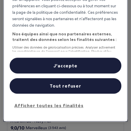
8.8
8,8/10
Excellent
(2 555 avis)
préférences en cliquant ci-dessous ou à tout moment sur
sur
la page de la politique de confidentialité. Ces préférences
Le
165 €
10,
nouveau
seront signalées à nos partenaires et n’affecteront pas les
Excellent,
taxes et frais compris
prix
30 août - 31 août
(2 555 avis)
données de navigation.
est
de
Nos équipes ainsi que nos partenaires externes,
Swissotel - Chicago
165 €
traitent des données selon les finalités suivantes :
Utiliser des données de géolocalisation précises. Analyser activement
les caractéristiques de l’appareil pour l’identification. Stocker et/ou
accéder à des informations sur un appareil. Publicités et contenu
personnalisés, mesure de performance des publicités et du contenu,
études d’audience et développement de services.
J'accepte
Liste de nos partenaires (fournisseurs)
Tout refuser
Afficher toutes les finalités
Swissotel - Chicago
Swissotel - Chicago
Hébergement
4.5 étoiles
À 1,3 km de : Navy Pier
9.0
9,0/10
Merveilleux
(3 543 avis)