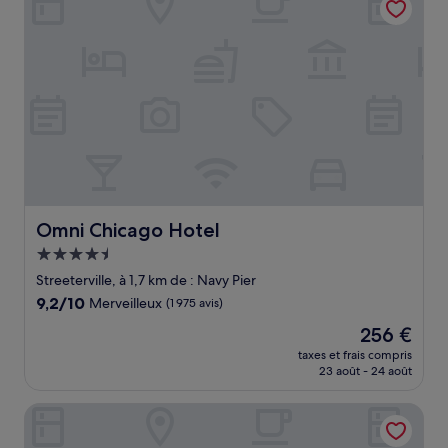
Omni Chicago Hotel
Omni Chicago Hotel
Hébergement
4.5 étoiles
Streeterville, à 1,7 km de : Navy Pier
9.2
9,2/10
Merveilleux
(1 975 avis)
sur
Le
256 €
10,
nouveau
Merveilleux,
taxes et frais compris
prix
23 août - 24 août
(1 975 avis)
est
de
Hotel Riu Plaza Chicago
256 €