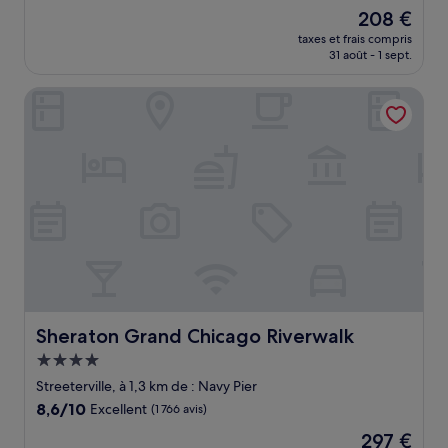
sur
Le
208 €
10,
nouveau
Très
taxes et frais compris
prix
31 août - 1 sept.
bien,
est
(2 970 avis)
de
Sheraton Grand Chicago Riverwalk
208 €
Sheraton Grand Chicago Riverwalk
Sheraton Grand Chicago Riverwalk
Hébergement
4.0 étoiles
Streeterville, à 1,3 km de : Navy Pier
8.6
8,6/10
Excellent
(1 766 avis)
sur
Le
297 €
10,