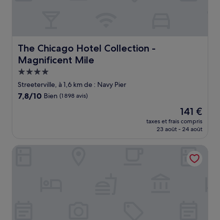
The Chicago Hotel Collection - Magnificent Mile
The Chicago Hotel Collection -
Magnificent Mile
Hébergement
4.0 étoiles
Streeterville, à 1,6 km de : Navy Pier
7.8
7,8/10
Bien
(1 898 avis)
sur
Le
141 €
10,
nouveau
Bien,
taxes et frais compris
prix
23 août - 24 août
(1 898 avis)
est
de
The Allegro Royal Sonesta Hotel Chicago Loop
141 €