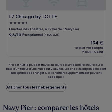
L7 Chicago by LOTTE
L7 Chicago by LOTTE
Hébergement
4.5 étoiles
Quartier des Théâtres, à 1,9 km de : Navy Pier
9.6
9,6/10
Exceptionnel
(4 509 avis)
sur
Le
194 €
10,
nouveau
Exceptionnel,
taxes et frais compris
prix
9 août - 10 août
(4 509 avis)
est
de
194 €
Prix
Prix par nuit le plus bas trouvé au cours des 24 dernières heures sur la
base d’un séjour d’une nuit pour 2 adultes. Les prix et la disponibilité sont
par
susceptibles de changer. Des conditions supplémentaires peuvent
nuit
s’appliquer.
le
plus
Afficher tous les hébergements
bas
trouvé
au
cours
Navy Pier : comparer les hôtels
des
24 dernières