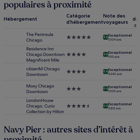
populaires à proximité
heures
sur
P
la
Catégorie
Note des
Hébergement
dé
base
d’hébergement
voyageurs
co
d’un
séjour
The Peninsula
Exceptionnel
d’une
Hébergement
9.8
Chicago
1 004 avis
nuit
5.0 étoiles
pour
Residence Inn
Exceptionnel
2 adultes.
Chicago Downtown
Hébergement
9.6
593 avis
Les
Magnificent Mile
4.0 étoiles
prix
citizenM Chicago
Exceptionnel
et
Hébergement
9.4
Downtown
4 340 avis
la
4.0 étoiles
disponibilité
Moxy Chicago
sont
Exceptionnel
Hébergement
9.4
Downtown
1 005 avis
susceptibles
3.0 étoiles
de
LondonHouse
changer.
Exceptionnel
Chicago, Curio
Hébergement
9.4
3 813 avis
Des
Collection by Hilton
4.5 étoiles
conditions
supplémentaires
Navy Pier : autres sites d’intérêt à
peuvent
s’appliquer.
proximité