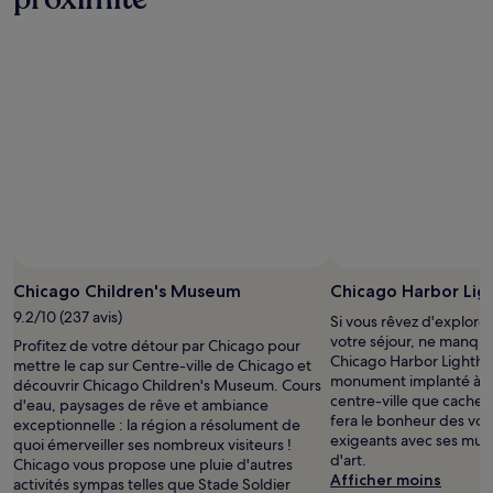
Photo prise par daniel jersey
Photo
libre
Chicago Children's Museum
Chicago Harbor Lig
de
9.2/10 (237 avis)
Si vous rêvez d'explorer
droits
votre séjour, ne manque
Profitez de votre détour par Chicago pour
prise
Chicago Harbor Lightho
mettre le cap sur Centre-ville de Chicago et
par
monument implanté à 3
découvrir Chicago Children's Museum. Cours
daniel
centre-ville que cache 
d'eau, paysages de rêve et ambiance
jersey
fera le bonheur des voy
exceptionnelle : la région a résolument de
exigeants avec ses musé
quoi émerveiller ses nombreux visiteurs !
d'art.
Chicago vous propose une pluie d'autres
Afficher moins
activités sympas telles que Stade Soldier