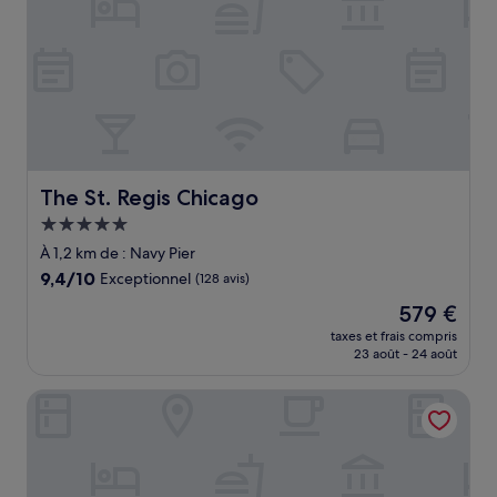
The St. Regis Chicago
The St. Regis Chicago
Hébergement
5.0 étoiles
À 1,2 km de : Navy Pier
9.4
9,4/10
Exceptionnel
(128 avis)
sur
Le
579 €
10,
nouveau
Exceptionnel,
taxes et frais compris
prix
23 août - 24 août
(128 avis)
est
de
Hilton Grand Vacations Club Chicago Magnificent Mile
579 €