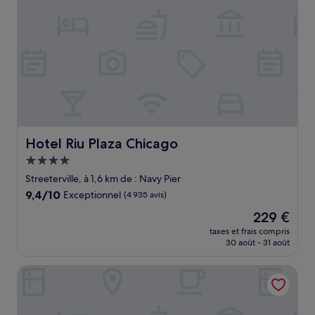
Hotel Riu Plaza Chicago
Hotel Riu Plaza Chicago
Hébergement
4.0 étoiles
Streeterville, à 1,6 km de : Navy Pier
9.4
9,4/10
Exceptionnel
(4 935 avis)
sur
Le
229 €
10,
nouveau
Exceptionnel,
taxes et frais compris
prix
30 août - 31 août
(4 935 avis)
est
de
The St. Regis Chicago
229 €