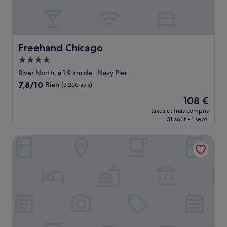
Freehand Chicago
Freehand Chicago
Hébergement
4.0 étoiles
River North, à 1,9 km de : Navy Pier
7.8
7,8/10
Bien
(3 266 avis)
sur
Le
108 €
10,
nouveau
Bien,
taxes et frais compris
prix
31 août - 1 sept.
(3 266 avis)
est
de
Club Quarters Hotel, Central Loop, Chicago
108 €