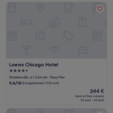
de
Loews Chicago Hotel
156 €
Loews Chicago Hotel
Loews Chicago Hotel
Hébergement
4.5 étoiles
Streeterville, à 1,3 km de : Navy Pier
9.4
9,4/10
Exceptionnel
(1 536 avis)
sur
Le
244 €
10,
nouveau
Exceptionnel,
taxes et frais compris
prix
23 août - 24 août
(1 536 avis)
est
de
Omni Chicago Hotel
244 €