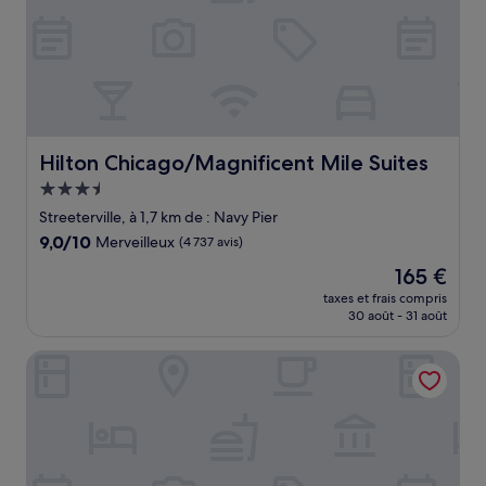
Hilton Chicago/Magnificent Mile Suites
Hilton Chicago/Magnificent Mile Suites
Hébergement
3.5 étoiles
Streeterville, à 1,7 km de : Navy Pier
9.0
9,0/10
Merveilleux
(4 737 avis)
sur
Le
165 €
10,
nouveau
Merveilleux,
taxes et frais compris
prix
30 août - 31 août
(4 737 avis)
est
de
River Hotel
165 €