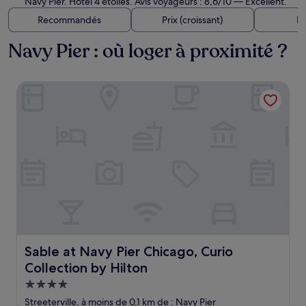
Navy Pier. Hôtel 4 étoiles. Avis voyageurs : 8,6/10 — Excellent.
Recommandés
Prix (croissant)
Di
Navy Pier : où loger à proximité ?
Sable at Navy Pier Chicago, Curio Collection by Hilton
Sable at Navy Pier Chicago, Curio Collection by Hilton
Sable at Navy Pier Chicago, Curio
Collection by Hilton
Hébergement
4.0 étoiles
Streeterville, à moins de 0,1 km de : Navy Pier