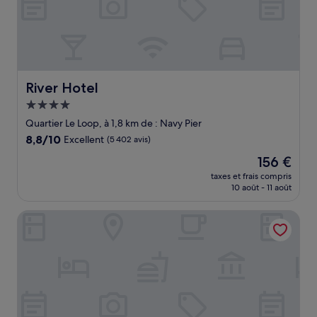
River Hotel
River Hotel
Hébergement
4.0 étoiles
Quartier Le Loop, à 1,8 km de : Navy Pier
8.8
8,8/10
Excellent
(5 402 avis)
sur
Le
156 €
10,
nouveau
Excellent,
taxes et frais compris
prix
10 août - 11 août
(5 402 avis)
est
de
The Chicago Hotel Collection - Magnificent Mile
156 €