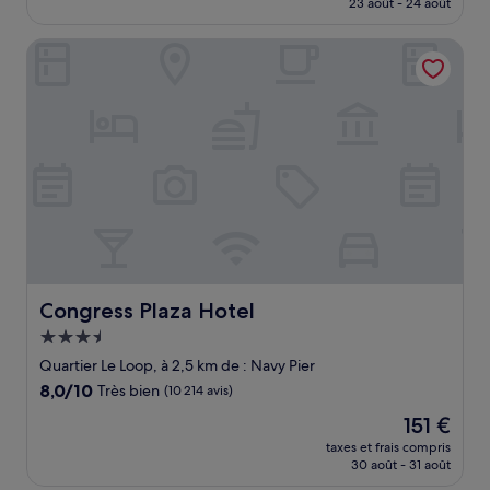
23 août - 24 août
(1 977 avis)
est
de
Congress Plaza Hotel
174 €
Congress Plaza Hotel
Congress Plaza Hotel
Hébergement
3.5 étoiles
Quartier Le Loop, à 2,5 km de : Navy Pier
8.0
8,0/10
Très bien
(10 214 avis)
sur
Le
151 €
10,
nouveau
Très
taxes et frais compris
prix
30 août - 31 août
bien,
est
(10 214 avis)