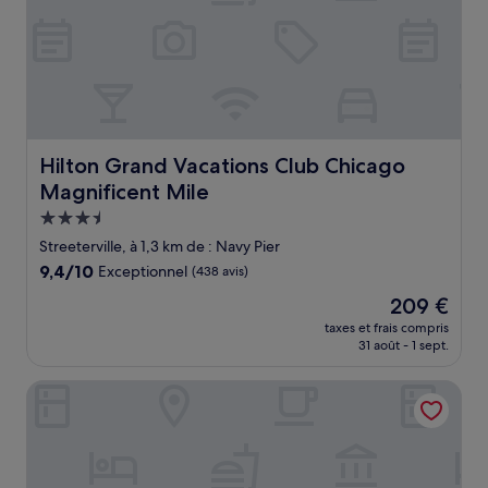
Hilton Grand Vacations Club Chicago Magnificent Mile
Hilton Grand Vacations Club Chicago
Magnificent Mile
Hébergement
3.5 étoiles
Streeterville, à 1,3 km de : Navy Pier
9.4
9,4/10
Exceptionnel
(438 avis)
sur
Le
209 €
10,
nouveau
Exceptionnel,
taxes et frais compris
prix
31 août - 1 sept.
(438 avis)
est
de
Hilton Chicago/Magnificent Mile Suites
209 €