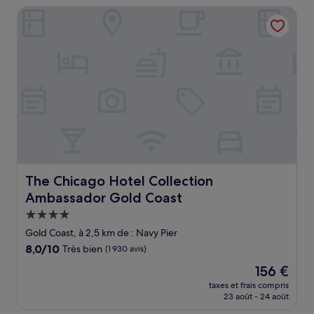
de
The Chicago Hotel Collection Ambassador Gold Coast
151 €
The Chicago Hotel Collection Ambassador Gold Coast
The Chicago Hotel Collection
Ambassador Gold Coast
Hébergement
4.0 étoiles
Gold Coast, à 2,5 km de : Navy Pier
8.0
8,0/10
Très bien
(1 930 avis)
sur
Le
156 €
10,
nouveau
Très
taxes et frais compris
prix
23 août - 24 août
bien,
est
(1 930 avis)