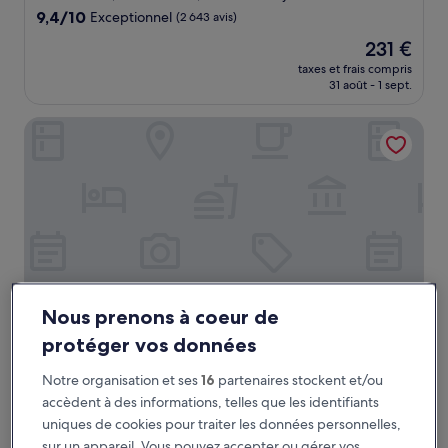
9.4
9,4/10
Exceptionnel
(2 643 avis)
sur
Le
231 €
10,
nouveau
Exceptionnel,
taxes et frais compris
prix
31 août - 1 sept.
(2 643 avis)
est
de
DoubleTree by Hilton Chicago - Magnificent Mile
231 €
Nous prenons à coeur de
protéger vos données
DoubleTree by Hilton Chicago - Magnificent Mile
DoubleTree by Hilton Chicago -
Notre organisation et ses
16
partenaires stockent et/ou
Magnificent Mile
accèdent à des informations, telles que les identifiants
Hébergement
uniques de cookies pour traiter les données personnelles,
4.0 étoiles
Streeterville, à 1,3 km de : Navy Pier
sur un appareil. Vous pouvez accepter ou gérer vos