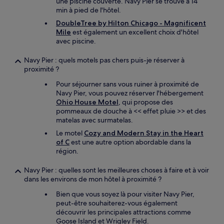
une piscine couverte. Navy Pier se trouve à 14
min à pied de l'hôtel.
DoubleTree by Hilton Chicago - Magnificent
Mile
est également un excellent choix d'hôtel
avec piscine.
Navy Pier : quels motels pas chers puis-je réserver à
proximité ?
Pour séjourner sans vous ruiner à proximité de
Navy Pier, vous pouvez réserver l'hébergement
Ohio House Motel
, qui propose des
pommeaux de douche à << effet pluie >> et des
matelas avec surmatelas.
Le motel
Cozy and Modern Stay in the Heart
of C
est une autre option abordable dans la
région.
Navy Pier : quelles sont les meilleures choses à faire et à voir
dans les environs de mon hôtel à proximité ?
Bien que vous soyez là pour visiter Navy Pier,
peut-être souhaiterez-vous également
découvrir les principales attractions comme
Goose Island et Wrigley Field.