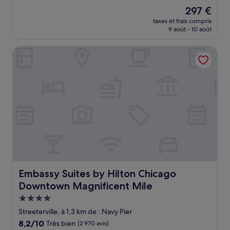
sur
Le
297 €
10,
nouveau
Merveilleux,
taxes et frais compris
prix
9 août - 10 août
(3 543 avis)
est
de
Embassy Suites by Hilton Chicago Downtown Magnificent
297 €
Embassy Suites by Hilton Chicago Downtown Magnificen
Embassy Suites by Hilton Chicago
Downtown Magnificent Mile
Hébergement
4.0 étoiles
Streeterville, à 1,3 km de : Navy Pier
8.2
8,2/10
Très bien
(2 970 avis)