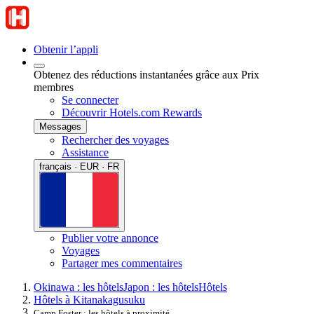
Obtenir l’appli
Obtenez des réductions instantanées grâce aux Prix
membres
Se connecter
Découvrir Hotels.com Rewards
Messages
Rechercher des voyages
Assistance
français · EUR · FR
Publier votre annonce
Voyages
Partager mes commentaires
Okinawa : les hôtels
Japon : les hôtels
Hôtels
Hôtels à Kitanakagusuku
Camp Foster : les hôtels à proximité