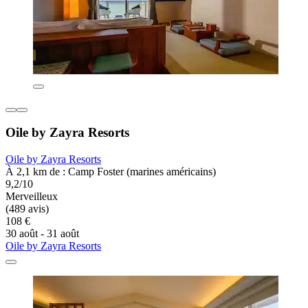
Oile by Zayra Resorts
Oile by Zayra Resorts
À 2,1 km de : Camp Foster (marines américains)
9,2/10
Merveilleux
(489 avis)
108 €
30 août - 31 août
Oile by Zayra Resorts