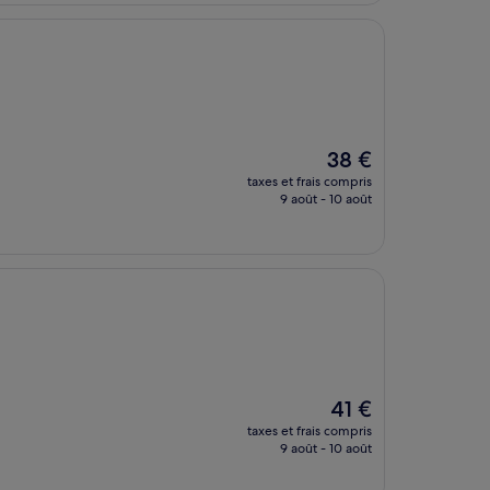
22 €
Le
38 €
nouveau
taxes et frais compris
prix
9 août - 10 août
est
de
38 €
Le
41 €
nouveau
taxes et frais compris
prix
9 août - 10 août
est
de