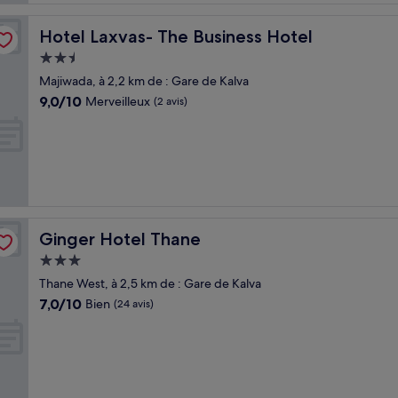
Hotel Laxvas- The Business Hotel
Hotel Laxvas- The Business Hotel
Hébergement
2.5 étoiles
Majiwada, à 2,2 km de : Gare de Kalva
9.0
9,0/10
Merveilleux
(2 avis)
sur
10,
Merveilleux,
(2 avis)
Ginger Hotel Thane
Ginger Hotel Thane
Hébergement
3.0 étoiles
Thane West, à 2,5 km de : Gare de Kalva
7.0
7,0/10
Bien
(24 avis)
sur
10,
Bien,
(24 avis)