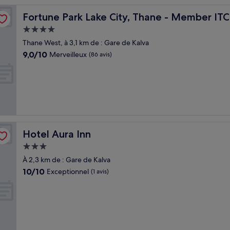
els' Group
Fortune Park Lake City, Thane - Member ITC Hotels' Gr
Fortune Park Lake City, Thane - Member ITC
Hébergement
4.0 étoiles
Thane West, à 3,1 km de : Gare de Kalva
9.0
9,0/10
Merveilleux
(86 avis)
sur
10,
Merveilleux,
(86 avis)
Hotel Aura Inn
Hotel Aura Inn
Hébergement
3.0 étoiles
À 2,3 km de : Gare de Kalva
10.0
10/10
Exceptionnel
(1 avis)
sur
10,
Exceptionnel,
(1 avis)