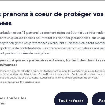
 prenons à coeur de protéger vos
nées
nisation et ses
16
partenaires stockent et/ou accèdent à des information
fiants uniques de cookies pour traiter les données personnelles, sur un ap
cepter ou gérer vos préférences en cliquant ci-dessous ou à tout momen
 politique de confidentialité. Ces préférences seront signalées à nos par
as
Gagnez des récompenses pour
ont pas les données de navigation.
chaque nuit séjournée
pes ainsi que nos partenaires externes, traitent des données se
 suivantes :
 données de géolocalisation précises. Analyser activement les caractéristiques de l’appare
tion. Stocker et/ou accéder à des informations sur un appareil. Publicités et contenu perso
ce des publicités et du contenu, études d’audience et développement de services.
os partenaires (fournisseurs)
Demain
Ce week-end
8 août - 9 août
7 août - 9 août
urs hôtels à proximité en un coup d
her toutes les
Tout refuser
J'a
tés