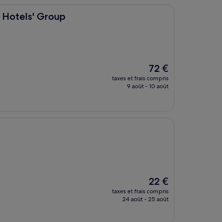
oup
 Hotels' Group
Le
72 €
nouveau
taxes et frais compris
prix
9 août - 10 août
est
de
72 €
Le
22 €
nouveau
taxes et frais compris
prix
24 août - 25 août
est
de