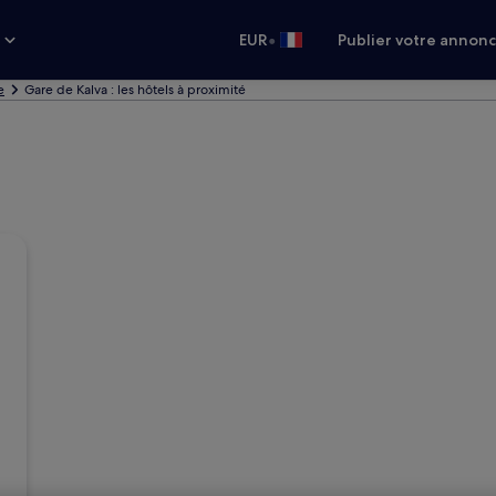
•
s
EUR
Publier votre annon
e
Gare de Kalva : les hôtels à proximité