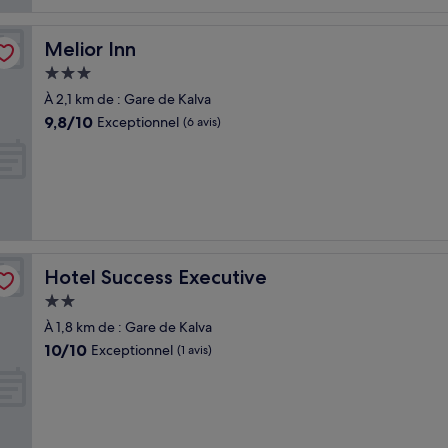
Melior Inn
Melior Inn
Hébergement
3.0 étoiles
À 2,1 km de : Gare de Kalva
9.8
9,8/10
Exceptionnel
(6 avis)
sur
10,
Exceptionnel,
(6 avis)
Hotel Success Executive
Hotel Success Executive
Hébergement
2.0 étoiles
À 1,8 km de : Gare de Kalva
10.0
10/10
Exceptionnel
(1 avis)
sur
10,
Exceptionnel,
(1 avis)