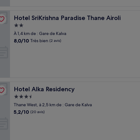
Hotel SriKrishna Paradise Thane Airoli
Hotel SriKrishna Paradise Thane Airoli
Hébergement
2.0 étoiles
À 1,4 km de : Gare de Kalva
8.0
8,0/10
Très bien
(2 avis)
sur
10,
Très
bien,
(2 avis)
Hotel Alka Residency
Hotel Alka Residency
Hébergement
3.5 étoiles
Thane West, à 2,5 km de : Gare de Kalva
5.2
5,2/10
(20 avis)
sur
10,
(20 avis)