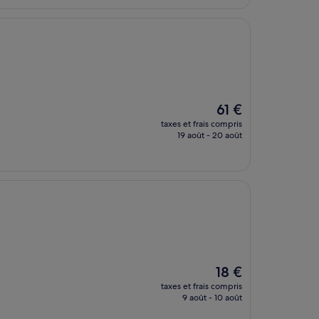
41 €
Le
61 €
nouveau
taxes et frais compris
prix
19 août - 20 août
est
de
61 €
Le
18 €
nouveau
taxes et frais compris
prix
9 août - 10 août
est