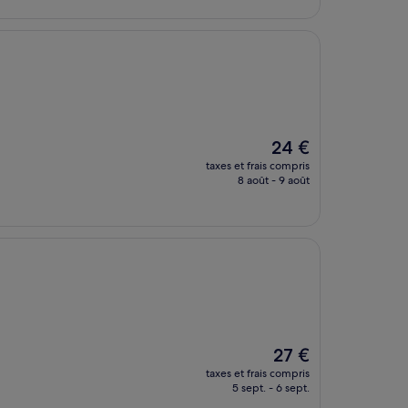
de
18 €
Le
24 €
nouveau
taxes et frais compris
prix
8 août - 9 août
est
de
24 €
Le
27 €
nouveau
taxes et frais compris
prix
5 sept. - 6 sept.
est