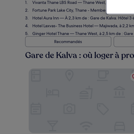
Vivanta Thane LBS Road
— Thane West, à 2,6 km de : Ga
Fortune Park Lake City, Thane - Member ITC Hotels' G
Hotel Aura Inn
— À 2,3 km de : Gare de Kalva. Hôtel 3 é
Hotel Laxvas- The Business Hotel
— Majiwada, à 2,2 km 
Ginger Hotel Thane
— Thane West, à 2,5 km de : Gare de
Recommandés
Gare de Kalva : où loger à pr
Vivanta Thane LBS Road