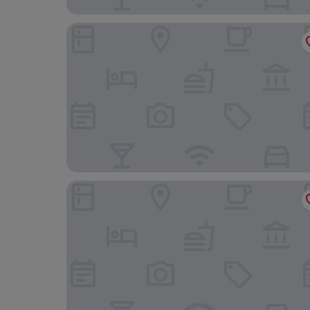
Hotel SriKrishna Paradise Thane Airoli
Hotel Alka Residency