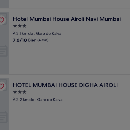
Hotel Mumbai House Airoli Navi Mumbai
Hotel Mumbai House Airoli Navi Mumbai
Hébergement
3.0 étoiles
À 3,1 km de : Gare de Kalva
7.6
7,6/10
Bien
(4 avis)
sur
10,
Bien,
(4 avis)
HOTEL MUMBAI HOUSE DIGHA AIROLI
HOTEL MUMBAI HOUSE DIGHA AIROLI
Hébergement
3.0 étoiles
À 2,2 km de : Gare de Kalva