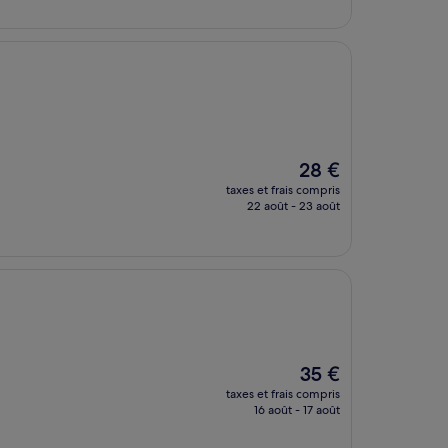
de
27 €
Le
28 €
nouveau
taxes et frais compris
prix
22 août - 23 août
est
de
28 €
Le
35 €
nouveau
taxes et frais compris
prix
16 août - 17 août
est
de