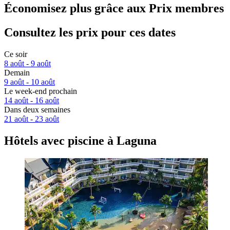
Économisez plus grâce aux Prix membres
Consultez les prix pour ces dates
Ce soir
8 août - 9 août
Demain
9 août - 10 août
Le week-end prochain
14 août - 16 août
Dans deux semaines
21 août - 23 août
Hôtels avec piscine à Laguna