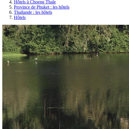
Hôtels à Choeng Thale
Province de Phuket : les hôtels
Thaïlande : les hôtels
Hôtels