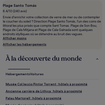
base
d’un
Plage Santo Tomás
séjour
8.4/10 (240 avis)
d’une
Envie d'enrichir votre collection de verre de mer ou de contempler
nuit
le coucher du soleil ? Direction Plage Santo Tomás, l'un des coins de
pour
littoral les plus prisés que compte Sant Tomas. Plage de Son Bou,
2 adultes.
Plage de Cala Mitjana et Plage de Cala Galnada sont quelques
Les
endroits idylliques où se détendre au bruit des vagues.
prix
Afficher moins
et
la
Afficher les hébergements
disponibilité
sont
susceptibles
À la découverte du monde
de
changer.
Des
conditions
Hébergements
Voitures
supplémentaires
peuvent
Musée Col.leccio Pintor Torrent : hôtels à proximité
s’appliquer.
Ancienne carrière de Lithica : hôtels à proximité
Palau Martorell : hôtels à proximité