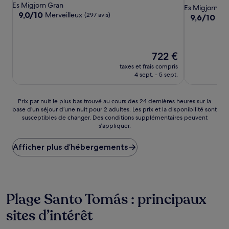
Es Migjorn Gran
4.0 étoiles
Es Migjorn Gr
9.0
9,0/10
Merveilleux
(297 avis)
9.6
9,6/10
Exc
sur
sur
10,
10,
Merveilleux,
Exceptionne
(297 avis)
(67 avis)
Le
722 €
nouveau
taxes et frais compris
prix
4 sept. - 5 sept.
est
de
722 €
Prix
Prix par nuit le plus bas trouvé au cours des 24 dernières heures sur la
base d’un séjour d’une nuit pour 2 adultes. Les prix et la disponibilité sont
par
susceptibles de changer. Des conditions supplémentaires peuvent
nuit
s’appliquer.
le
plus
Afficher plus d’hébergements
bas
trouvé
au
cours
des
24 dernières
Plage Santo Tomás : principaux
heures
sites d’intérêt
sur
la