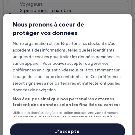
Voyageurs
2 personnes, 1 chambre
Je voyage pour affaires
Nous prenons à coeur de
protéger vos données
Rechercher
Notre organisation et ses
16
partenaires stockent et/ou
accèdent à des informations, telles que les identifiants
uniques de cookies pour traiter les données personnelles,
Options d’annulation gratuite en cas de
sur un appareil. Vous pouvez accepter ou gérer vos
changement de programme
préférences en cliquant ci-dessous ou à tout moment sur
la page de la politique de confidentialité. Ces préférences
Gagnez des récompenses pour chaque
seront signalées à nos partenaires et n’affecteront pas les
nuit séjournée
données de navigation.
Nos équipes ainsi que nos partenaires externes,
Économisez plus grâce aux Prix membres
traitent des données selon les finalités suivantes :
Utiliser des données de géolocalisation précises. Analyser activement
les caractéristiques de l’appareil pour l’identification. Stocker et/ou
accéder à des informations sur un appareil. Publicités et contenu
personnalisés, mesure de performance des publicités et du contenu,
Consultez les prix pour ces dates
études d’audience et développement de services.
J'accepte