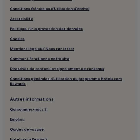
Plage de Son Xoriguer : hôtels à proximité
Conditions Générales d’Utilisation d’Abritel
Binidalí : hôtels
Accessibilité
Plage Cala Blanca : hôtels à proximité
Politique sur la protection des données
Ciutadella de Menorca : Appart’hôtels
Ciutadella de Menorca : Maison d’hôtes
Cookies
Ciutadella de Menorca : hôtels
Mentions légales / Nous contacter
Es Migjorn Gran : hôtels Hôtels avec parking
Comment fonctionne notre site
Es Migjorn Gran : hôtels Hôtels de luxe
Directives de contenu et signalement de contenus
Cathédrale de Ciutadella : hôtels à proximité
Conditions générales d’utilisation du programme Hotels.com
Rewards
Plage de Cala Mitjana : hôtels à proximité
Cala en Porter : hôtels Hôtels avec parking
Autres informations
Son Bou : hôtels Hôtels avec parking
Qui sommes-nous ?
Son Bou : Gîtes
Emplois
Son Bou : hôtels 3 étoiles
Guides de voyage
Son Bou : hôtels Hôtels familiaux
Hotels.com Rewards