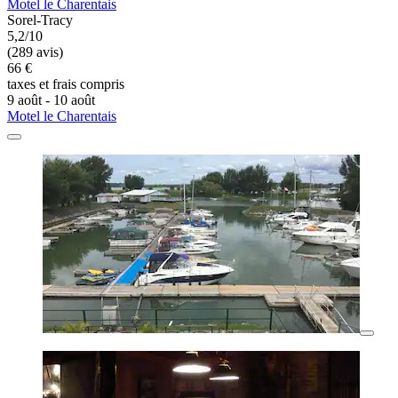
Motel le Charentais
Sorel-Tracy
5,2/10
(289 avis)
66 €
taxes et frais compris
9 août - 10 août
Motel le Charentais