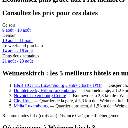
Consultez les prix pour ces dates
Ce soir
9 août - 10 août
Demain
10 août - 11 août
Le week-end prochain
14 août - 16 août
Dans deux semaines
21 août - 23 août
Weimerskirch : les 5 meilleurs hôtels en u
B&B HOTEL Luxembourg Centre Cloche D'Or
— Gasperich, à
Doubletree by Hilton Luxembourg
— Dommeldange, à 1,2 km de 
Novotel Luxembourg Centre
— Bonnevoie, à 2,8 km de : Weime
City Hotel
— Quartier de la gare, à 3,3 km de : Weimerskirch. 
Melia Luxembourg
— Quartier européen, à 1,5 km de : Weimers
Recommandés
Prix (croissant)
Distance
Catégorie d’hébergement
Où séjourner à Weimerskirch ?