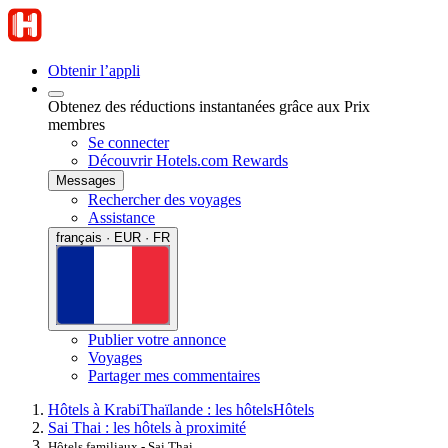
Obtenir l’appli
Obtenez des réductions instantanées grâce aux Prix
membres
Se connecter
Découvrir Hotels.com Rewards
Messages
Rechercher des voyages
Assistance
français · EUR · FR
Publier votre annonce
Voyages
Partager mes commentaires
Hôtels à Krabi
Thaïlande : les hôtels
Hôtels
Sai Thai : les hôtels à proximité
Hôtels familiaux - Sai Thai