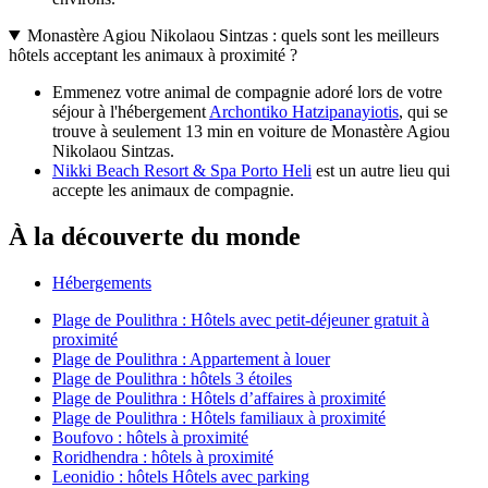
Monastère Agiou Nikolaou Sintzas : quels sont les meilleurs
hôtels acceptant les animaux à proximité ?
Emmenez votre animal de compagnie adoré lors de votre
séjour à l'hébergement
Archontiko Hatzipanayiotis
, qui se
trouve à seulement 13 min en voiture de Monastère Agiou
Nikolaou Sintzas.
Nikki Beach Resort & Spa Porto Heli
est un autre lieu qui
accepte les animaux de compagnie.
À la découverte du monde
Hébergements
Plage de Poulithra : Hôtels avec petit-déjeuner gratuit à
proximité
Plage de Poulithra : Appartement à louer
Plage de Poulithra : hôtels 3 étoiles
Plage de Poulithra : Hôtels d’affaires à proximité
Plage de Poulithra : Hôtels familiaux à proximité
Boufovo : hôtels à proximité
Roridhendra : hôtels à proximité
Leonidio : hôtels Hôtels avec parking