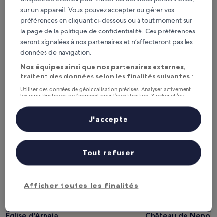
Ce soir
Demain
sur un appareil. Vous pouvez accepter ou gérer vos
6 août - 7 août
7 août - 8 août
préférences en cliquant ci-dessous ou à tout moment sur
la page de la politique de confidentialité. Ces préférences
Ce week-end
Le week-end prochain
seront signalées à nos partenaires et n’affecteront pas les
7 août - 9 août
14 août - 16 août
données de navigation.
Recommandés
Prix (croissant)
Di
Nos équipes ainsi que nos partenaires externes,
traitent des données selon les finalités suivantes :
Musée d'histoire et du folklore
Utiliser des données de géolocalisation précises. Analyser activement
d'Arnaia : où loger à proximité ?
les caractéristiques de l’appareil pour l’identification. Stocker et/ou
accéder à des informations sur un appareil. Publicités et contenu
personnalisés, mesure de performance des publicités et du contenu,
études d’audience et développement de services.
J'accepte
Liste de nos partenaires (fournisseurs)
Tout refuser
Musée d'histoire et du folklore
d'Arnaia : autres sites d’intérêt à
Afficher toutes les finalités
proximité
Église d'Arnaia
Château de Neposi