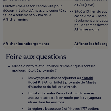
6.0/10 (1 avis)
Quittez Arnaia et son centre-ville pour
découvrir Église d'Arnaia, une curiosité sympa
Situé à 10,1 km du supe
située à seulement 6,7 km de là.
cache Arnaia, Château 
Afficher moins
résolument une petite vi
peu de temps devant v
Afficher moins
Afficher les hébergements
Afficher les héberg
Foire aux questions
Musée d'histoire et du folklore d'Arnaia : quels sont les
meilleurs hôtels à proximité ?
Les voyageurs aiment séjourner au
Konaki
Hotel & SPA
, un hôtel à proximité de Musée
d'histoire et du folklore d'Arnaia.
Elinotel Sermilia Resort - All inclusive
est
une autre adresse bien notée par les voyageurs,
située dans les environs.
La région a beaucoup à offrir avec 1 717 options