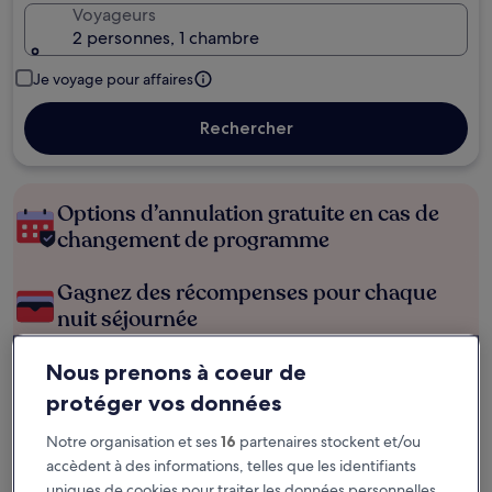
Voyageurs
2 personnes, 1 chambre
Je voyage pour affaires
Rechercher
Options d’annulation gratuite en cas de
changement de programme
Gagnez des récompenses pour chaque
nuit séjournée
Nous prenons à coeur de
Économisez plus grâce aux Prix membres
protéger vos données
Notre organisation et ses
16
partenaires stockent et/ou
Consultez les prix pour ces dates
accèdent à des informations, telles que les identifiants
uniques de cookies pour traiter les données personnelles,