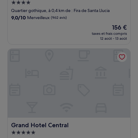
Hébergement
4.0 étoiles
Quartier gothique, à 0,4 km de : Fira de Santa Llucia
9.0
9,0/10
Merveilleux
(962 avis)
sur
Le
156 €
10,
nouveau
Merveilleux,
taxes et frais compris
prix
12 août - 13 août
(962 avis)
est
de
Grand Hotel Central
156 €
Grand Hotel Central
Grand Hotel Central
Hébergement