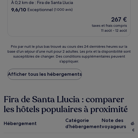
5.0 étoiles
À 0,2 km de : Fira de Santa Llucia
9.6
9,6/10
Exceptionnel
(1 000 avis)
sur
Le
267 €
10,
nouveau
Exceptionnel,
taxes et frais compris
prix
11 août - 12 août
(1 000 avis)
est
de
267 €
Prix
Prix par nuit le plus bas trouvé au cours des 24 dernières heures sur la
base d’un séjour d’une nuit pour 2 adultes. Les prix et la disponibilité sont
par
susceptibles de changer. Des conditions supplémentaires peuvent
nuit
s’appliquer.
le
plus
Afficher tous les hébergements
bas
trouvé
au
cours
Fira de Santa Llucia : comparer
des
24 dernières
les hôtels populaires à proximité
heures
sur
P
la
Catégorie
Note des
Hébergement
dé
base
d’hébergement
voyageurs
co
d’un
séjour