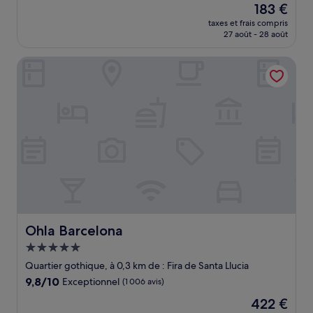
Le
183 €
10,
nouveau
Merveilleux,
taxes et frais compris
prix
27 août - 28 août
(1 010 avis)
est
de
Ohla Barcelona
183 €
Ohla Barcelona
Ohla Barcelona
Hébergement
5.0 étoiles
Quartier gothique, à 0,3 km de : Fira de Santa Llucia
9.8
9,8/10
Exceptionnel
(1 006 avis)
sur
Le
422 €
10,