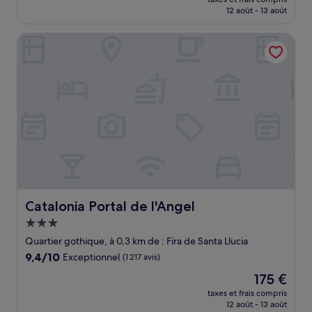
prix
12 août - 13 août
(1 211 avis)
est
de
Catalonia Portal de l'Angel
208 €
Catalonia Portal de l'Angel
Catalonia Portal de l'Angel
Hébergement
3.0 étoiles
Quartier gothique, à 0,3 km de : Fira de Santa Llucia
9.4
9,4/10
Exceptionnel
(1 217 avis)
sur
Le
175 €
10,
nouveau
Exceptionnel,
taxes et frais compris
prix
12 août - 13 août
(1 217 avis)