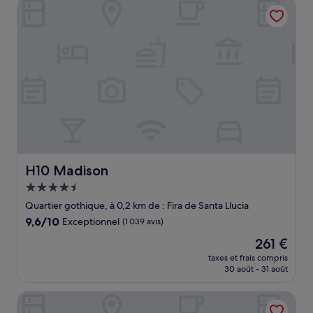
H10 Madison
223 €
H10 Madison
H10 Madison
Hébergement
4.5 étoiles
Quartier gothique, à 0,2 km de : Fira de Santa Llucia
9.6
9,6/10
Exceptionnel
(1 039 avis)
sur
Le
261 €
10,
nouveau
Exceptionnel,
taxes et frais compris
prix
30 août - 31 août
(1 039 avis)
est
de
Hotel HCC MontBlanc
261 €