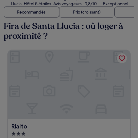
Llucia. Hôtel 5 étoiles. Avis voyageurs : 9,8/10 — Exceptionnel.
Recommandés
Prix (croissant)
Di
Fira de Santa Llucia : où loger à
proximité ?
Rialto
Rialto
Rialto
Hébergement