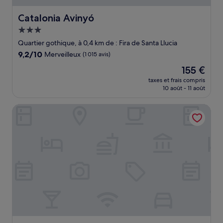
Catalonia Avinyó
Catalonia Avinyó
Hébergement
3.0 étoiles
Quartier gothique, à 0,4 km de : Fira de Santa Llucia
9.2
9,2/10
Merveilleux
(1 015 avis)
sur
Le
155 €
10,
nouveau
Merveilleux,
taxes et frais compris
prix
10 août - 11 août
(1 015 avis)
est
de
Hotel Suizo
155 €