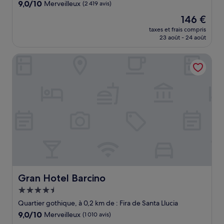
9.0
9,0/10
Merveilleux
(2 419 avis)
sur
Le
146 €
10,
nouveau
Merveilleux,
taxes et frais compris
prix
23 août - 24 août
(2 419 avis)
est
de
Gran Hotel Barcino
146 €
Gran Hotel Barcino
Gran Hotel Barcino
Hébergement
4.5 étoiles
Quartier gothique, à 0,2 km de : Fira de Santa Llucia
9.0
9,0/10
Merveilleux
(1 010 avis)
sur