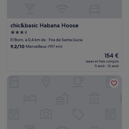
chic&basic Habana Hoose
chic&basic Habana Hoose
Hébergement
3.5 étoiles
El Born, à 0,4 km de : Fira de Santa Llucia
9.2
9,2/10
Merveilleux
(957 avis)
sur
Le
154 €
10,
nouveau
Merveilleux,
taxes et frais compris
prix
11 août - 12 août
(957 avis)
est
de
Kimpton Vividora Hotel by IHG
154 €