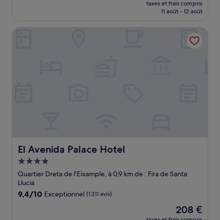
nouveau
Exceptionnel,
taxes et frais compris
prix
11 août - 12 août
(1 006 avis)
est
de
El Avenida Palace Hotel
422 €
El Avenida Palace Hotel
El Avenida Palace Hotel
Hébergement
4.0 étoiles
Quartier Dreta de l'Eixample, à 0,9 km de : Fira de Santa
Llucia
9.4
9,4/10
Exceptionnel
(1 211 avis)
sur
Le
208 €
10,
nouveau
Exceptionnel,
taxes et frais compris