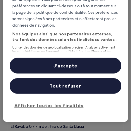
5.0 étoiles
Quartier gothique, à moins de 0,1 km de : Fira de Santa Llucia
préférences en cliquant ci-dessous ou à tout moment sur
9.4
9,4/10
Exceptionnel
(1 860 avis)
la page de la politique de confidentialité. Ces préférences
sur
Le
312 €
seront signalées à nos partenaires et n’affecteront pas les
10,
nouveau
Exceptionnel,
taxes et frais compris
données de navigation.
prix
19 août - 20 août
(1 860 avis)
est
Nos équipes ainsi que nos partenaires externes,
de
traitent des données selon les finalités suivantes :
Arc la Rambla
312 €
Utiliser des données de géolocalisation précises. Analyser activement
les caractéristiques de l’appareil pour l’identification. Stocker et/ou
accéder à des informations sur un appareil. Publicités et contenu
personnalisés, mesure de performance des publicités et du contenu,
études d’audience et développement de services.
J'accepte
Liste de nos partenaires (fournisseurs)
Tout refuser
Afficher toutes les finalités
Arc la Rambla
Arc la Rambla
Hébergement
3.0 étoiles
El Raval, à 0,7 km de : Fira de Santa Llucia