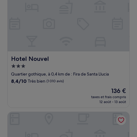
Hotel Nouvel
Hotel Nouvel
Hébergement
3.0 étoiles
Quartier gothique, à 0,4 km de : Fira de Santa Llucia
8.4
8,4/10
Très bien
(1 010 avis)
sur
Le
136 €
10,
nouveau
Très
taxes et frais compris
prix
12 août - 13 août
bien,
est
(1 010 avis)
de
Hotel Royal Ramblas
136 €