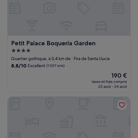
Petit Palace Boquería Garden
Petit Palace Boquería Garden
Hébergement
4.0 étoiles
Quartier gothique, à 0,4 km de : Fira de Santa Llucia
8.8
8,8/10
Excellent
(1 007 avis)
sur
Le
190 €
10,
nouveau
Excellent,
taxes et frais compris
prix
23 août - 24 août
(1 007 avis)
est
de
Hotel 1898
190 €