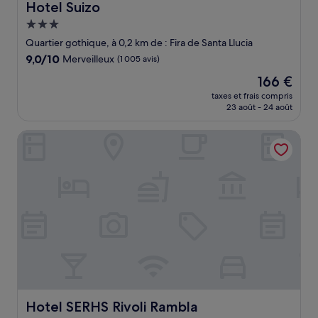
Hotel Suizo
Hotel Suizo
Hébergement
3.0 étoiles
Quartier gothique, à 0,2 km de : Fira de Santa Llucia
9.0
9,0/10
Merveilleux
(1 005 avis)
sur
Le
166 €
10,
nouveau
Merveilleux,
taxes et frais compris
prix
23 août - 24 août
(1 005 avis)
est
de
Hotel SERHS Rivoli Rambla
166 €
Hotel SERHS Rivoli Rambla
Hotel SERHS Rivoli Rambla