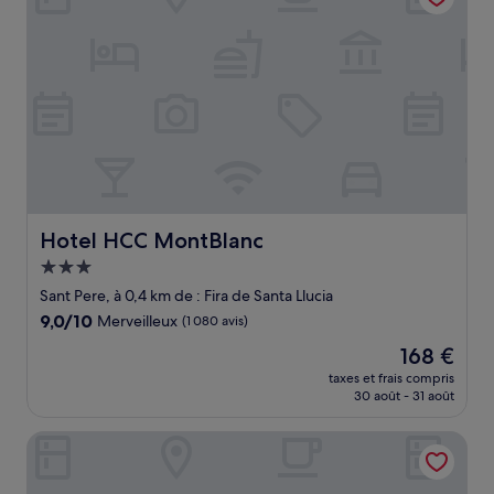
Hotel HCC MontBlanc
Hotel HCC MontBlanc
Hébergement
3.0 étoiles
Sant Pere, à 0,4 km de : Fira de Santa Llucia
9.0
9,0/10
Merveilleux
(1 080 avis)
sur
Le
168 €
10,
nouveau
Merveilleux,
taxes et frais compris
prix
30 août - 31 août
(1 080 avis)
est
de
Hotel Nouvel
168 €