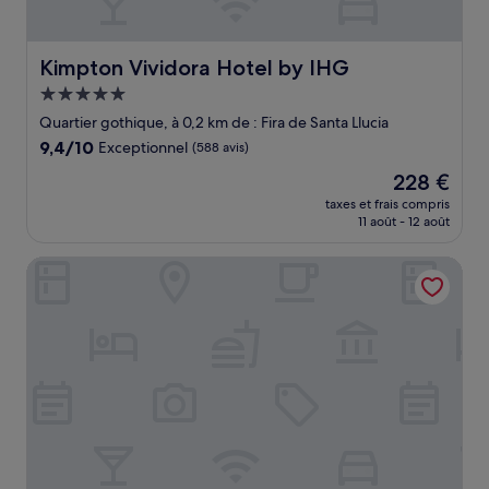
Kimpton Vividora Hotel by IHG
Kimpton Vividora Hotel by IHG
Hébergement
5.0 étoiles
Quartier gothique, à 0,2 km de : Fira de Santa Llucia
9.4
9,4/10
Exceptionnel
(588 avis)
sur
Le
228 €
10,
nouveau
Exceptionnel,
taxes et frais compris
prix
11 août - 12 août
(588 avis)
est
de
Catalonia Avinyó
228 €