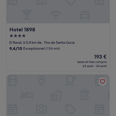
Hotel 1898
Hotel 1898
Hébergement
4.0 étoiles
El Raval, à 0,4 km de : Fira de Santa Llucia
9.4
9,4/10
Exceptionnel
(1 126 avis)
sur
Le
193 €
10,
nouveau
Exceptionnel,
taxes et frais compris
prix
23 août - 24 août
(1 126 avis)
est
de
chic&basic Habana Hoose
193 €