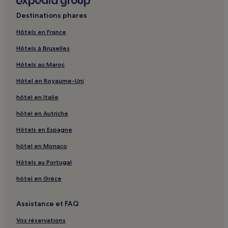
Sagrada Família : hôtels à proximité
Destinations phares
Tour Glòries : hôtels à proximité
Hôtels en France
El Raval : hôtels
Hôtels à Bruxelles
La Ribera : hôtels Hôtels d’affaires
Hôtels au Maroc
La Ribera : hôtels
Hôtel en Royaume-Uni
El Poblenou : hôtels
hôtel en Italie
Musée des sciences naturelles de Barcelone : hôtels à
proximité
hôtel en Autriche
Station de métro Poble Sec : hôtels à proximité
Hôtels en Espagne
Station de métro Vall d'Hebron : hôtels à proximité
hôtel en Monaco
Station de tramway Ernest Lluch : hôtels à proximité
Hôtels au Portugal
Station de métro La Bonanova : hôtels à proximité
hôtel en Grèce
Station de métro Cataluña : hôtels à proximité
Paseo del Borne : Appart’hôtels
Assistance et FAQ
Paseo del Borne : Pensions
Vos réservations