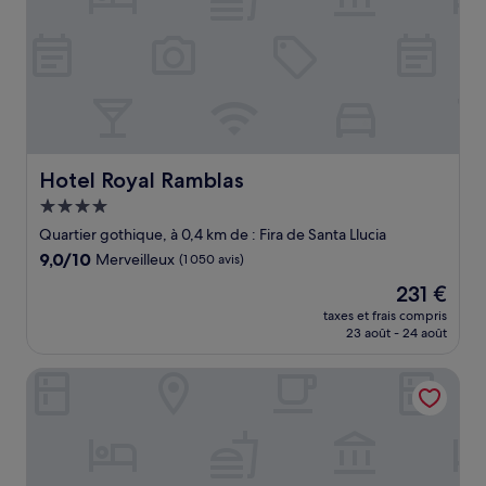
Hotel Royal Ramblas
Hotel Royal Ramblas
Hébergement
4.0 étoiles
Quartier gothique, à 0,4 km de : Fira de Santa Llucia
9.0
9,0/10
Merveilleux
(1 050 avis)
sur
Le
231 €
10,
nouveau
Merveilleux,
taxes et frais compris
prix
23 août - 24 août
(1 050 avis)
est
de
Petit Palace Boquería Garden
231 €