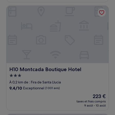
est
de
H10 Montcada Boutique Hotel
175 €
H10 Montcada Boutique Hotel
H10 Montcada Boutique Hotel
Hébergement
3.0 étoiles
À 0,2 km de : Fira de Santa Llucia
9.4
9,4/10
Exceptionnel
(1 001 avis)
sur
Le
223 €
10,
nouveau
Exceptionnel,
taxes et frais compris
prix
9 août - 10 août
(1 001 avis)
est
de