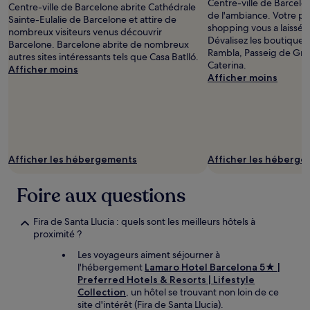
Centre-ville de Barcel
Centre-ville de Barcelone abrite Cathédrale
de l'ambiance. Votre pe
Sainte-Eulalie de Barcelone et attire de
shopping vous a laissé s
nombreux visiteurs venus découvrir
Dévalisez les boutiques 
Barcelone. Barcelone abrite de nombreux
Rambla, Passeig de Grà
autres sites intéressants tels que Casa Batlló.
Caterina.
Afficher moins
Afficher moins
Afficher les hébergements
Afficher les héberg
Foire aux questions
Fira de Santa Llucia : quels sont les meilleurs hôtels à
proximité ?
Les voyageurs aiment séjourner à
l'hébergement
Lamaro Hotel Barcelona 5★ |
Preferred Hotels & Resorts | Lifestyle
Collection
, un hôtel se trouvant non loin de ce
site d'intérêt (Fira de Santa Llucia).