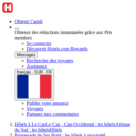
Obtenir l’appli
Obtenez des réductions instantanées grâce aux Prix
membres
Se connecter
Découvrir Hotels.com Rewards
Messages
Rechercher des voyages
Assistance
français · EUR · FR
Publier votre annonce
Voyages
Partager mes commentaires
Hôtels à Le Cap
Le Cap - Cap-Occidental : les hôtels
Afrique
du Sud : les hôtels
Hôtels
Promenade de Sea Point : les hôtels à proximité