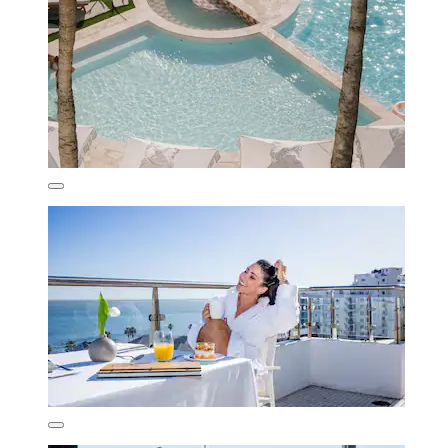
Hotel on the Promenade
Promenade de Sea Point
9,6/10
Exceptionnel
(32 avis)
280 €
taxes et frais compris
11 août - 12 août
Hotel on the Promenade