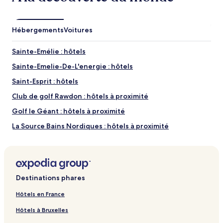
proximité
Lac-des-Îles : les choses à voir à proximité
Hébergements
Voitures
Parc de la Rivière Doncaster
Lac Dupuis
Sainte-Emélie : hôtels
Lac Beaulne
Lac Beaulac
Sainte-Emelie-De-L'energie : hôtels
Lac Duffy
Saint-Esprit : hôtels
Lac-des-Îles : les activités à proximité
Club de golf Rawdon : hôtels à proximité
Golf de l'Estérel
Golf le Géant : hôtels à proximité
Centre Culturel La Belle Église
La Source Bains Nordiques : hôtels à proximité
Domaine Saint-Bernard : Complexes hôteliers
Domaine Saint-Bernard : Chambres d’hôtes
Domaine Saint-Bernard : Hôtels de luxe à proximité
Destinations phares
Domaine Saint-Bernard : hôtels 3 étoiles
Hôtels en France
Domaine Saint-Bernard : Hôtels au ski à proximité
Hôtels à Bruxelles
Domaine Saint-Bernard : hôtels à proximité