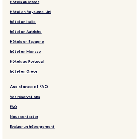
Hôtels au Maroc
Sainte-Marie-Salomé : hôtels
Hôtel en Royaume-Uni
Saint-Liguori : hôtels
hôtel en Italie
Doncaster : hôtels
hôtel en Autriche
Lac-En-Coeur : hôtels
Lac-Connelly : hôtels
Hôtels en Espagne
Centre d'activités Martin Le Pêcheur : hôtels à proximité
hôtel en Monaco
Piste de ski La Jamme : hôtels à proximité
Hôtels au Portugal
Piedmont : hôtels
hôtel en Grèce
Saint-Sauveur : hôtels Hôtels avec parking
Assistance et FAQ
Saint-Sauveur : hôtels
Vos réservations
Sainte-Agathe-Des-Monts : hôtels Hôtels avec parking
Sainte-Agathe-Des-Monts : hôtels
FAQ
Mont-Blanc : hôtels Hôtels avec parking
Nous contacter
Mont-Blanc : hôtels
Évaluer un hébergement
Saint-Jérôme : hôtels Hôtels avec parking