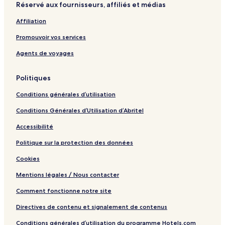
Réservé aux fournisseurs, affiliés et médias
Val-David : hôtels
Affiliation
Mont-Tremblant : hôtels Hôtels avec piscine
Promouvoir vos services
Mont-Tremblant : hôtels Hôtels avec parking
Mont-Tremblant : hôtels Hôtels avec centre de fitness
Agents de voyages
Mont-Tremblant : hôtels Hôtels avec cuisine
Politiques
Mont-Tremblant : Appart’hôtels
Conditions générales d’utilisation
Mont-Tremblant : Complexes hôteliers
Conditions Générales d’Utilisation d’Abritel
Mont-Tremblant : Chambres d’hôtes
Accessibilité
Mont-Tremblant : hôtels Hôtels pas chers
Politique sur la protection des données
Mont-Tremblant : hôtels Hôtels de luxe
Mont-Tremblant : hôtels 2 étoiles
Cookies
Mont-Tremblant : hôtels 3 étoiles
Mentions légales / Nous contacter
Mont-Tremblant : hôtels Hôtels d’affaires
Comment fonctionne notre site
Mont-Tremblant : hôtels Hôtels avec golf
Directives de contenu et signalement de contenus
Mont-Tremblant : hôtels
Conditions générales d’utilisation du programme Hotels.com