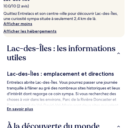
séjour
10.0/10 (2 avis)
d’une
Quittez Entrelacs et son centre-ville pour découvrir Lac-des-Îles,
nuit
une curiosité sympa située à seulement 2,4 km de là.
pour
Afficher moins
2 adultes.
Les
Afficher les hébergements
prix
et
la
Lac-des-Îles : les informations
disponibilité
sont
utiles
susceptibles
de
changer.
Lac-des-Îles : emplacement et directions
Des
conditions
Entrelacs abrite Lac-des-Îles. Vous pourrez passer une journée
supplémentaires
tranquille à flâner au gré des nombreux sites historiques et lieux
peuvent
d'intérêt dont regorge ce coin sympa. Si vous recherchez des
s’appliquer.
choses à voir dans les environs, Parc de la Rivière Doncaster et
Parc régional de Val-David-Val-Morin sont deux sites qui valent
En savoir plus
le détour.
Lac-des-Îles : les choses à voir et activités à
À la découverte du monde