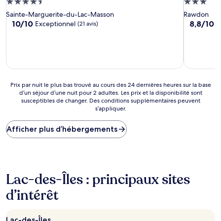
Hébergement
Hébergem
4.5 étoiles
3.0 étoiles
Sainte-Marguerite-du-Lac-Masson
Rawdon
10.0
8.8
10/10
8,8/10
Exceptionnel
E
(21 avis)
sur
sur
10,
10,
Exceptionnel,
Excellent,
(21 avis)
(13 avis)
Prix
Prix par nuit le plus bas trouvé au cours des 24 dernières heures sur la base
d’un séjour d’une nuit pour 2 adultes. Les prix et la disponibilité sont
par
susceptibles de changer. Des conditions supplémentaires peuvent
nuit
s’appliquer.
le
plus
Afficher plus d’hébergements
bas
trouvé
au
cours
des
24 dernières
Lac-des-Îles : principaux sites
heures
d’intérêt
sur
la
base
d’un
Lac-des-Îles