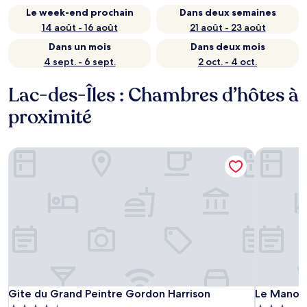
Le week-end prochain
Dans deux semaines
14 août - 16 août
21 août - 23 août
Dans un mois
Dans deux mois
4 sept. - 6 sept.
2 oct. - 4 oct.
Lac-des-Îles : Chambres d’hôtes à
proximité
Gite du Grand Peintre Gordon Harrison
Le Manoir 
Gite du Grand Peintre Gordon Harrison
Le Manoir 
Gite du Grand Peintre Gordon Harrison
Le Manoir