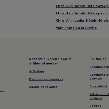
Chrisi Akti : hôtels Hôtels avec 
Chrisi Akti : hôtels Hôtels pas c
Chrisi Ammoudia : hôtels Hôtels
Váthi : hôtels à proximité
Plage de Glifada : hôtels à prox
Dasýllio : hôtels à proximité
proximité
Thasos : hôtels Hôtels d’affaire
Port de Thasos : hôtels à proxim
Réservé aux fournisseurs,
Politiques
affiliés et médias
Keramoti : hôtels Hôtels accep
Conditions gé
Affiliation
Conditions Gé
d’Abritel
Promouvoir vos services
Accessibilité
Agents de voyages
ent
Politique sur
données
Cookies