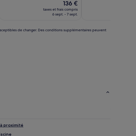
(2 avis)
Bien,
Le
136 €
(15 avis)
nouveau
taxes et frais compris
taxes 
prix
6 sept. - 7 sept.
9
est
de
136 €
nt susceptibles de changer. Des conditions supplémentaires peuvent
à proximité
iscine