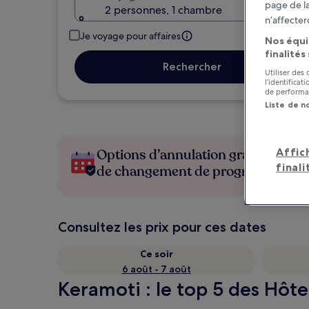
page de la
2 personnes, 1 chambre
n’affecter
Je voyage pour affaires
Nos équi
finalités
Rechercher
Utiliser des
l’identifica
de performan
Liste de n
Affic
Options d’annulation gratuite en c
finali
de changement de programme
Consultez les prix pour ces dates
Ce soir
6 août - 7 août
Keramoti : le top 5 des Hôte