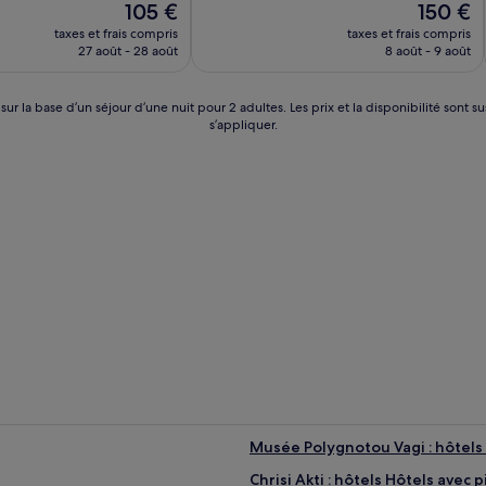
Exceptionnel,
Le
Le
105 €
150 €
(2 avis)
nouveau
nouveau
taxes et frais compris
taxes et frais compris
prix
prix
27 août - 28 août
8 août - 9 août
est
est
de
de
105 €
150 €
 sur la base d’un séjour d’une nuit pour 2 adultes. Les prix et la disponibilité so
s’appliquer.
Musée Polygnotou Vagi : hôtels 
Chrisi Akti : hôtels Hôtels avec p