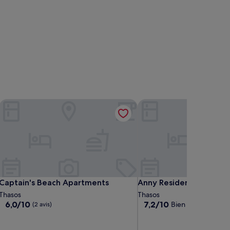
Captain's Beach Apartments
Anny Residences & Suite
Captain's Beach Apartments
Anny Residences & Suite
Captain's Beach Apartments
Anny Residences & Suit
Thasos
Thasos
6.0
7.2
6,0/10
7,2/10
Bien
(2 avis)
(15 avis)
sur
sur
10,
10,