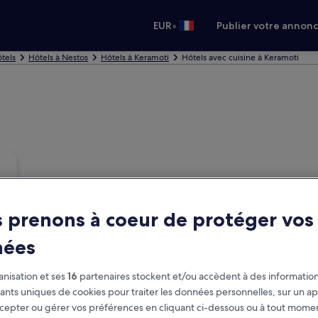
•
EUR
Publier votre annon
tels
Hôtels à Nestos
Hôtels à Keramoti
Hôtels avec cuisine à Keramoti
 prenons à coeur de protéger vos
nées
nisation et ses
16
partenaires stockent et/ou accèdent à des information
fiants uniques de cookies pour traiter les données personnelles, sur un ap
cepter ou gérer vos préférences en cliquant ci-dessous ou à tout momen