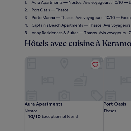
Aura Apartments
— Nestos. Avis voyageurs : 10/10 — E
Port Oasis
— Thasos.
Porto Marina
— Thasos. Avis voyageurs : 10/10 — Excep
Captain's Beach Apartments
— Thasos. Avis voyageurs :
Anny Residences & Suites
— Thasos. Avis voyageurs : 7
Hôtels avec cuisine à Keramo
Aura Apartments
Port Oasis
Aura Apartments
Port Oasis
Aura Apartments
Port Oasis
Nestos
Thasos
10.0
10/10
Exceptionnel
(6 avis)
sur
10,