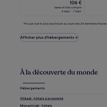
Exceptionnel,
Le
106 €
(6 avis)
nouveau
taxes et frais compris
prix
6 sept. - 7 sept.
est
de
106 €
Prix
Prix par nuit le plus bas trouvé au cours des 24 dernières heures
par
nuit
le
Afficher plus d’hébergements
plus
bas
trouvé
au
cours
des
24 dernières
À la découverte du monde
heures
sur
la
base
d’un
Hébergements
séjour
d’une
Glikadi : hôtels à proximité
nuit
pour
Monastiraki : hôtels