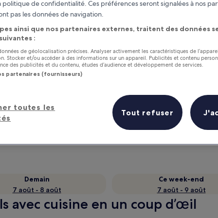
 politique de confidentialité. Ces préférences seront signalées à nos par
ont pas les données de navigation.
pes ainsi que nos partenaires externes, traitent des données se
 suivantes :
 données de géolocalisation précises. Analyser activement les caractéristiques de l’appare
tion. Stocker et/ou accéder à des informations sur un appareil. Publicités et contenu perso
ce des publicités et du contenu, études d’audience et développement de services.
os partenaires (fournisseurs)
her toutes les
as
Gagnez des récompenses pour
Tout refuser
J'a
tés
chaque nuit séjournée
Demain
Ce week-end
7 août - 8 août
7 août - 9 août
ls avec cuisine en un coup d’œil