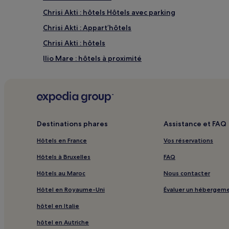
2 adultes.
Chrisi Akti : hôtels Hôtels avec parking
Les
prix
Chrisi Akti : Appart’hôtels
et
la
Chrisi Akti : hôtels
disponibilité
Ilio Mare : hôtels à proximité
sont
susceptibles
Papalimáni : hôtels à proximité
de
changer.
La Scala : hôtels à proximité
Des
Aéroport international Meags Alexandros : hôtels à 
conditions
supplémentaires
Agora de Thasos : hôtels à proximité
Destinations phares
Assistance et FAQ
peuvent
s’appliquer.
Keramoti : hôtels Hôtels avec parking
Hôtels en France
Vos réservations
Skala Rachoniou : hôtels
Hôtels à Bruxelles
FAQ
Hôtels au Maroc
Nous contacter
Hôtel en Royaume-Uni
Évaluer un hébergem
hôtel en Italie
hôtel en Autriche