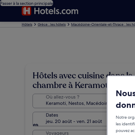
Passer à la section principale
Hôtels
Grèce : les hôtels
Macédoine-Orientale-et-Thrace : les hô
Hôtels avec cuisine dans la
chambre à Keramoti
Nous
Où allez-vous ?
don
Dates
Notre orga
jeu. 20 août - ven. 21 août
les identi
pouvez ac
Voyageurs