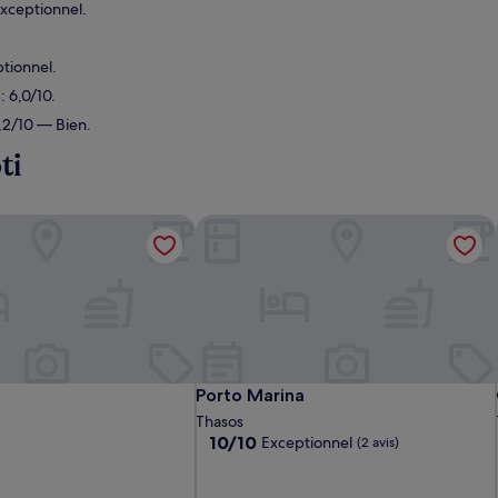
xceptionnel.
tionnel.
 6,0/10.
,2/10 — Bien.
ti
Porto Marina
Porto Marina
Porto Marina
Thasos
10.0
10/10
Exceptionnel
(2 avis)
sur
10,