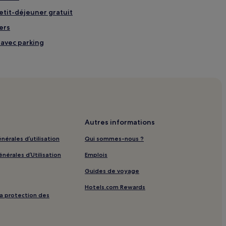
petit-déjeuner gratuit
hers
 avec parking
imité
s
ité
Autres informations
tant les animaux de compagnie
nérales d’utilisation
Qui sommes-nous ?
nérales d’Utilisation
Emplois
Guides de voyage
Hotels.com Rewards
 la protection des