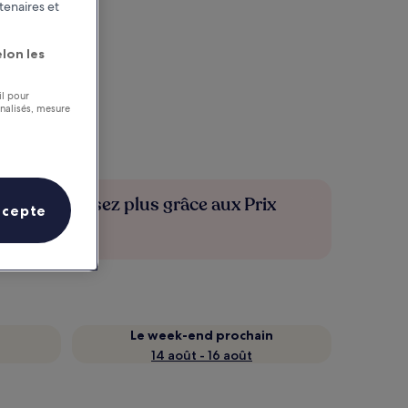
tenaires et
lon les
il pour
nnalisés, mesure
Économisez plus grâce aux Prix
ccepte
membres
Le week-end prochain
14 août - 16 août