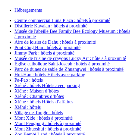
Hébergements
Centre commercial Luna Plaza : hôtels à proximité
Distillerie Kavalan : hôtels à proximité
Musée de l'abeille Bee Family Bee Ecology Museum : hôtels
à proximité
Aire de loisirs de Dahu : hôtels à proximité
Pont Cing Han : hôtels à proximité
Jimmy Park : hôtels à proximité
Musée de l'usine de crayons Lucky Art : hôtels à proximité
Église catholique Saint-Joseph : hôtels à proximité
Parc de dunes de sable de Zhuangwei : hôtels à proximité
Hui-Hao : hôtels Hôtels avec parking
Pa-Pao : hôtels
Xiéhé : hôtels Hôtels avec parking
Xiéhé : Maison d’hôtes
Xiéhé : Chambres d’hôtes
Xiéhé : hôtels Hôtels d’affaires
Xiéhé : hôtels
Village de Tongle : hôtels
Mont Xide : hôtels à proximité
Mont Fengping : hôtels à proximité
Mont Zhuoshui : hôtels à proximité
Zoo Bambi Land : hôtels à proximité