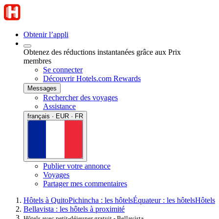
Obtenir l’appli
Obtenez des réductions instantanées grâce aux Prix
membres
Se connecter
Découvrir Hotels.com Rewards
Messages
Rechercher des voyages
Assistance
français · EUR · FR
Publier votre annonce
Voyages
Partager mes commentaires
Hôtels à Quito
Pichincha : les hôtels
Équateur : les hôtels
Hôtels
Bellavista : les hôtels à proximité
Hôtels avec petit-déjeuner gratuit - Bellavista